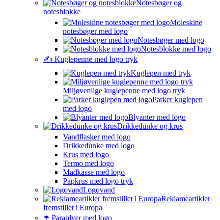
Notesbøger og
notesblokke
Moleskine
notesbøger med logo
Notesbøger med logo
Notesblokke med logo
✍️ Kuglepenne med logo tryk
Kuglepen med tryk
Miljøvenlige kuglepenne med logo tryk
Parker kuglepen
med logo
Blyanter med logo
Drikkedunke og krus
Vandflasker med logo
Drikkedunke med logo
Krus med logo
Termo med logo
Madkasse med logo
Papkrus med logo tryk
Logovand
Reklameartikler
fremstillet i Europa
☂️ Paraplyer med logo