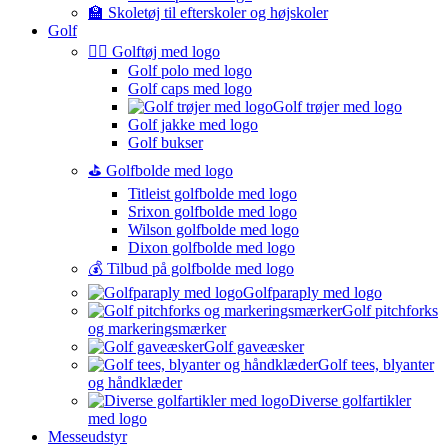
🏫 Skoletøj til efterskoler og højskoler
Golf
🏌️‍♂️ Golftøj med logo
Golf polo med logo
Golf caps med logo
Golf trøjer med logo
Golf jakke med logo
Golf bukser
⛳️ Golfbolde med logo
Titleist golfbolde med logo
Srixon golfbolde med logo
Wilson golfbolde med logo
Dixon golfbolde med logo
💰 Tilbud på golfbolde med logo
Golfparaply med logo
Golf pitchforks
og markeringsmærker
Golf gaveæsker
Golf tees, blyanter
og håndklæder
Diverse golfartikler
med logo
Messeudstyr