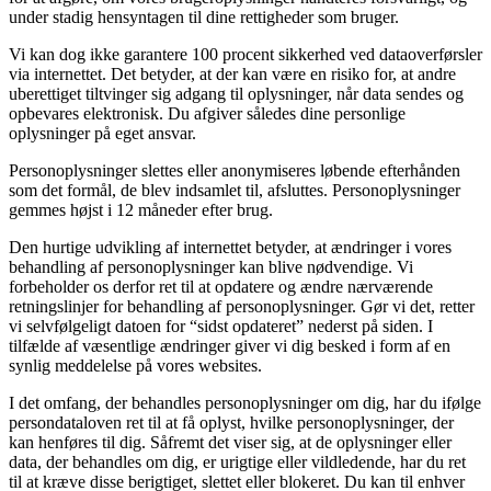
under stadig hensyntagen til dine rettigheder som bruger.
Vi kan dog ikke garantere 100 procent sikkerhed ved dataoverførsler
via internettet. Det betyder, at der kan være en risiko for, at andre
uberettiget tiltvinger sig adgang til oplysninger, når data sendes og
opbevares elektronisk. Du afgiver således dine personlige
oplysninger på eget ansvar.
Personoplysninger slettes eller anonymiseres løbende efterhånden
som det formål, de blev indsamlet til, afsluttes. Personoplysninger
gemmes højst i 12 måneder efter brug.
Den hurtige udvikling af internettet betyder, at ændringer i vores
behandling af personoplysninger kan blive nødvendige. Vi
forbeholder os derfor ret til at opdatere og ændre nærværende
retningslinjer for behandling af personoplysninger. Gør vi det, retter
vi selvfølgeligt datoen for “sidst opdateret” nederst på siden. I
tilfælde af væsentlige ændringer giver vi dig besked i form af en
synlig meddelelse på vores websites.
I det omfang, der behandles personoplysninger om dig, har du ifølge
persondataloven ret til at få oplyst, hvilke personoplysninger, der
kan henføres til dig. Såfremt det viser sig, at de oplysninger eller
data, der behandles om dig, er urigtige eller vildledende, har du ret
til at kræve disse berigtiget, slettet eller blokeret. Du kan til enhver