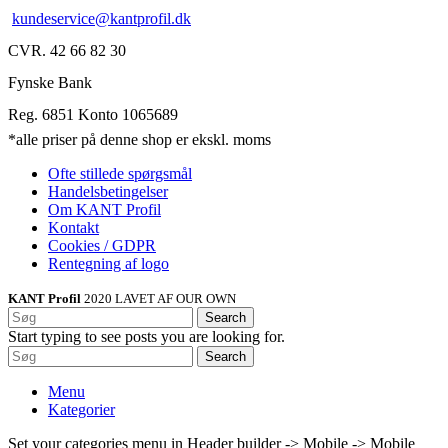
kundeservice@kantprofil.dk
CVR. 42 66 82 30
Fynske Bank
Reg. 6851 Konto 1065689
*alle priser på denne shop er ekskl. moms
Ofte stillede spørgsmål
Handelsbetingelser
Om KANT Profil
Kontakt
Cookies / GDPR
Rentegning af logo
KANT Profil
2020 LAVET AF OUR OWN
Search
Start typing to see posts you are looking for.
Search
Menu
Kategorier
Set your categories menu in Header builder -> Mobile -> Mobile