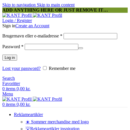
Skip to navigation
Skip to main content
ADD ANYTHING HERE OR JUST REMOVE IT…
Login / Register
Sign in
Create an Account
Påkrævet
Brugernavn eller e-mailadresse
*
Påkrævet
Password
*
Log in
Lost your password?
Remember me
Search
Favoritter
0
items
0,00
kr.
Menu
0
items
0,00
kr.
Reklameartikler
☀️ Sommer merchandise med logo
💡Reklameartikler inspiration