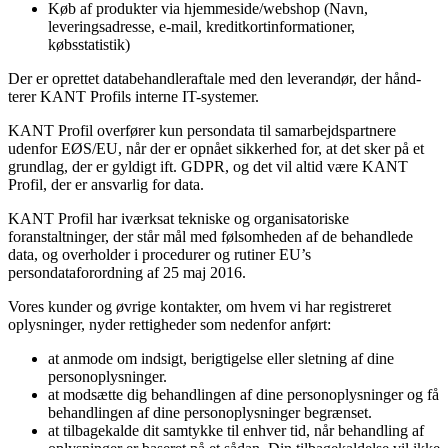
Køb af produkter via hjemmeside/webshop (Navn,
leveringsadresse, e-mail, kreditkortinformationer,
købsstatistik)
Der er oprettet databehandleraftale med den leverandør, der hånd­
terer KANT Profils interne IT-systemer.
KANT Profil overfører kun persondata til samarbejdspartnere
udenfor EØS/EU, når der er opnået sikkerhed for, at det sker på et
grundlag, der er gyldigt ift. GDPR, og det vil altid være KANT
Profil, der er ansvarlig for data.
KANT Profil har iværksat tekniske og organisatoriske
foranstaltninger, der står mål med følsomheden af de be­handlede
data, og overholder i procedurer og rutiner EU’s
persondataforordning af 25 maj 2016.
Vores kunder og øvrige kontakter, om hvem vi har registreret
oplysninger, nyder rettigheder som nedenfor anført:
at anmode om indsigt, berigtigelse eller sletning af dine
personoplysninger.
at modsætte dig behandlingen af dine personoplysninger og få
behandlingen af dine personoplysninger begrænset.
at tilbagekalde dit samtykke til enhver tid, når behandling af