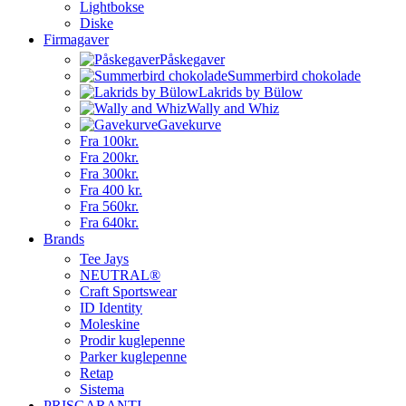
Lightbokse
Diske
Firmagaver
Påskegaver
Summerbird chokolade
Lakrids by Bülow
Wally and Whiz
Gavekurve
Fra 100kr.
Fra 200kr.
Fra 300kr.
Fra 400 kr.
Fra 560kr.
Fra 640kr.
Brands
Tee Jays
NEUTRAL®
Craft Sportswear
ID Identity
Moleskine
Prodir kuglepenne
Parker kuglepenne
Retap
Sistema
PRISGARANTI