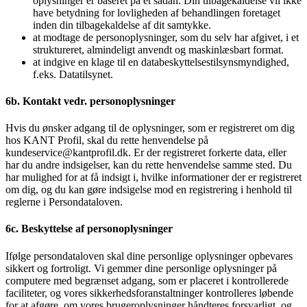
oplysninger er baseret på et sådan. Din tilbagekaldelse vil ikke
have betydning for lovligheden af behandlingen foretaget
inden din tilbage­kaldelse af dit samtykke.
at modtage de personoplysninger, som du selv har afgivet, i et
struktureret, almindeligt anvendt og maskinlæsbart format.
at indgive en klage til en databeskyttelsestilsynsmyndighed,
f.eks. Datatilsynet.
6b. Kontakt vedr. personoplysninger
Hvis du ønsker adgang til de oplysninger, som er registreret om dig
hos KANT Profil, skal du rette henvendelse på
kundeservice@kantprofil.dk. Er der registreret forkerte data, eller
har du andre indsigelser, kan du rette henvendelse samme sted. Du
har mulighed for at få indsigt i, hvilke informationer der er registreret
om dig, og du kan gøre indsigelse mod en registrering i henhold til
reglerne i Persondataloven.
6c. Beskyttelse af personoplysninger
Ifølge persondataloven skal dine personlige oplysninger opbevares
sikkert og fortroligt. Vi gemmer dine personlige oplysninger på
computere med begrænset adgang, som er placeret i kontrollerede
faciliteter, og vores sikkerhedsforanstaltninger kontrolleres løbende
for at afgøre, om vores brugeroplysninger håndteres forsvarligt, og