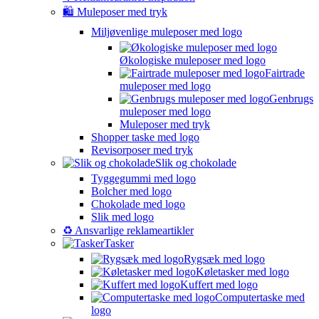
🛍️ Muleposer med tryk
Miljøvenlige muleposer med logo
Økologiske muleposer med logo
Fairtrade
muleposer med logo
Genbrugs
muleposer med logo
Muleposer med tryk
Shopper taske med logo
Revisorposer med tryk
Slik og chokolade
Tyggegummi med logo
Bolcher med logo
Chokolade med logo
Slik med logo
♻️ Ansvarlige reklameartikler
Tasker
Rygsæk med logo
Køletasker med logo
Kuffert med logo
Computertaske med
logo