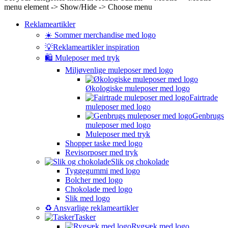
menu element -> Show/Hide -> Choose menu
Reklameartikler
☀️ Sommer merchandise med logo
💡Reklameartikler inspiration
🛍️ Muleposer med tryk
Miljøvenlige muleposer med logo
Økologiske muleposer med logo
Fairtrade
muleposer med logo
Genbrugs
muleposer med logo
Muleposer med tryk
Shopper taske med logo
Revisorposer med tryk
Slik og chokolade
Tyggegummi med logo
Bolcher med logo
Chokolade med logo
Slik med logo
♻️ Ansvarlige reklameartikler
Tasker
Rygsæk med logo