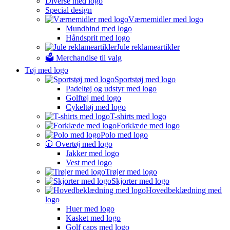
Diverse med logo
Special design
Værnemidler med logo
Mundbind med logo
Håndsprit med logo
Jule reklameartikler
🗳️ Merchandise til valg
Tøj med logo
Sportstøj med logo
Padeltøj og udstyr med logo
Golftøj med logo
Cykeltøj med logo
T-shirts med logo
Forklæde med logo
Polo med logo
🧥 Overtøj med logo
Jakker med logo
Vest med logo
Trøjer med logo
Skjorter med logo
Hovedbeklædning med
logo
Huer med logo
Kasket med logo
Golf caps med logo