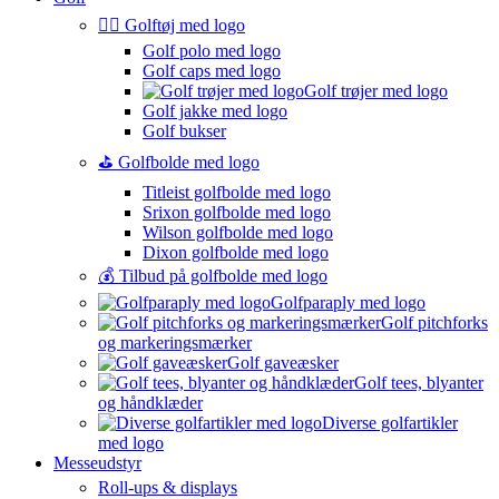
🏌️‍♂️ Golftøj med logo
Golf polo med logo
Golf caps med logo
Golf trøjer med logo
Golf jakke med logo
Golf bukser
⛳️ Golfbolde med logo
Titleist golfbolde med logo
Srixon golfbolde med logo
Wilson golfbolde med logo
Dixon golfbolde med logo
💰 Tilbud på golfbolde med logo
Golfparaply med logo
Golf pitchforks
og markeringsmærker
Golf gaveæsker
Golf tees, blyanter
og håndklæder
Diverse golfartikler
med logo
Messeudstyr
Roll-ups & displays