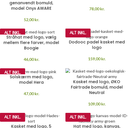
genanvendt bomuld,
model Onyx AWARE
78,00
kr.
52,00
kr.
ALT INKL.
ALT INKL.
Stråhat med logo, vælg
Dodooc padel kasket med
mellem flere farver, model
logo
Boogie
159,00
kr.
46,00
kr.
ALT INKL.
Solskærm med logo,
Kasket med logo, ØKO
model Hera
Fairtrade bomuld, model
Neutral
47,00
kr.
109,00
kr.
ALT INKL.
ALT INKL.
Kasket med logo, 5
Hat med logo, kanvas,