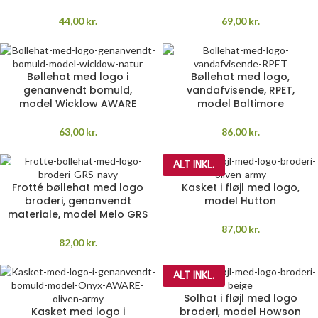
44,00
kr.
69,00
kr.
Bøllehat med logo i
Bøllehat med logo,
genanvendt bomuld,
vandafvisende, RPET,
model Wicklow AWARE
model Baltimore
63,00
kr.
86,00
kr.
ALT INKL.
Frotté bøllehat med logo
Kasket i fløjl med logo,
broderi, genanvendt
model Hutton
materiale, model Melo GRS
87,00
kr.
82,00
kr.
ALT INKL.
Solhat i fløjl med logo
Kasket med logo i
broderi, model Howson