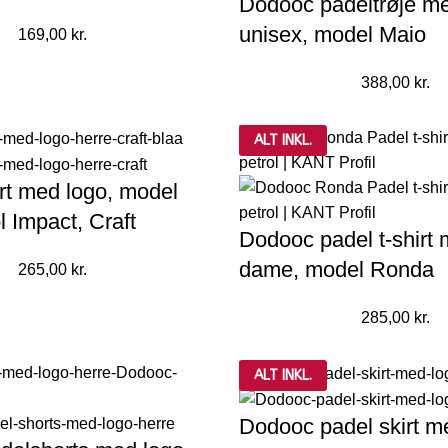
Dodooc padeltrøje me
unisex, model Maio
169,00
kr.
388,00
kr.
ALT INKL.
irt med logo, model
l Impact, Craft
Dodooc padel t-shirt 
dame, model Ronda
265,00
kr.
285,00
kr.
ALT INKL.
Dodooc padel skirt m