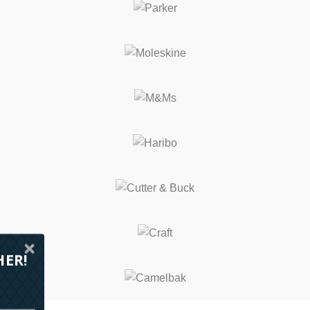
HER!
Marselis Boulevard 169, 1 8000 Aarhus C
+45 70 44 42 41