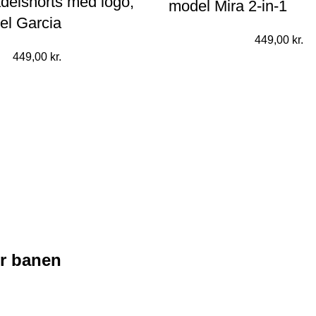
delshorts med logo,
model Mira 2-in-1
el Garcia
449,00
kr.
449,00
kr.
r banen