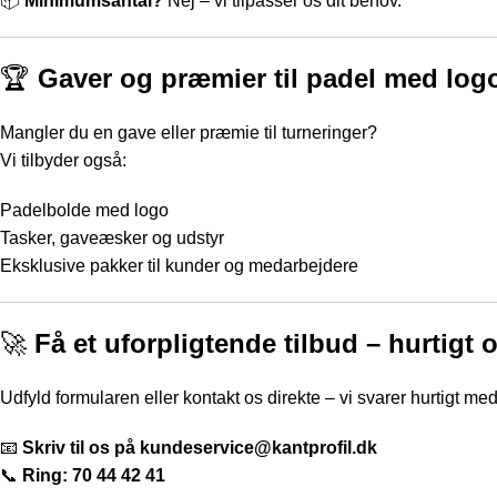
📦
Minimumsantal?
Nej – vi tilpasser os dit behov.
🏆
Gaver og præmier til padel med log
Mangler du en gave eller præmie til turneringer?
Vi tilbyder også:
Padelbolde med logo
Tasker, gaveæsker og udstyr
Eksklusive pakker til kunder og medarbejdere
🚀
Få et uforpligtende tilbud – hurtigt
Udfyld formularen eller kontakt os direkte – vi svarer hurtigt med 
📧
Skriv til os på
kundeservice@kantprofil.dk
📞
Ring:
70 44 42 41