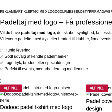
Søg i kategorier
REKLAMEARTIKLER
TØJ MED LOGO
GOLF
MESSEUDSTYR
FIRMAGAVE
Padeltøj med logo – Få professionelt 
Vil du have
padeltøj med logo
, der skaber synlighed, fællessk
Vi leverer padeltøj med tryk eller broderi til klubber, firmaevents,
✅ Hurtig levering
✅ Godt udvalg af kendte padelmærker
✅ Logo-tryk, broderi eller specialdesign
✅ Perfekt til events, medarbejdere og medlemmer
ALT INKL.
ALT INKL.
Padel cove
Dodooc padel t-shirt med logo,
design