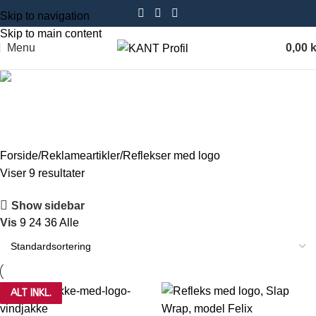
Skip to navigation
Skip to main content
Menu
0,00
k
Reflekser med logo
Forside
Reklameartikler
Reflekser med logo
Viser 9 resultater
Show sidebar
Vis
9
24
36
Alle
ALT INKL.
ALT INKL.
ALT INKL.
ALT INKL.
ALT INKL.
ALT INKL.
ALT INKL.
ALT INKL.