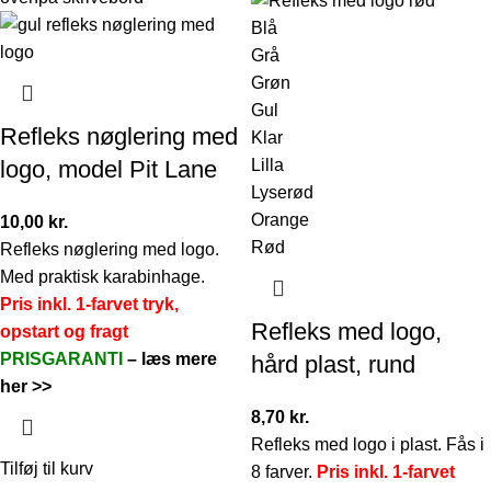
Blå
Grå
Grøn
Gul
Refleks nøglering med
Klar
Lilla
logo, model Pit Lane
Lyserød
Orange
10,00
kr.
Rød
Refleks nøglering med logo.
Med praktisk karabinhage.
Pris inkl. 1-farvet tryk,
Refleks med logo,
opstart og fragt
PRISGARANTI
–
læs mere
hård plast, rund
her >>
8,70
kr.
Refleks med logo i plast. Fås i
Tilføj til kurv
8 farver.
Pris inkl. 1-farvet