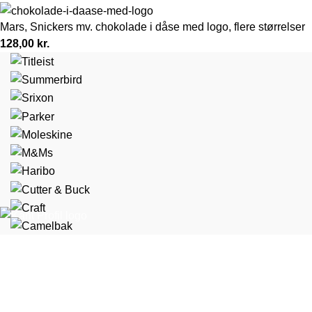
Mars, Snickers mv. chokolade i dåse med logo, flere størrelser
128,00
kr.
Marselis Boulevard 169, 1 8000 Aarhus C
+45 70 44 42 41
kundeservice@kantprofil.dk