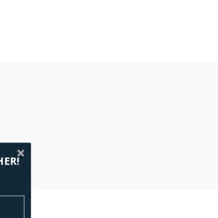
Velegnet til plane og uj
Kan bruges på bomuld-, p
Maks. 12 farver
HER!
Marselis Boulevard 169, 1 8000 Aarhus C
+45 70 44 42 41
kundeservice@kantprofil.dk