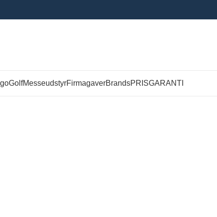
ogo
Golf
Messeudstyr
Firmagaver
Brands
PRISGARANTI
INFO OM TRYK
Logo placering på tøj 
andet er angivet.
Placering af dit logo (bå
oplyst på
Vi anbefaler nedenståen