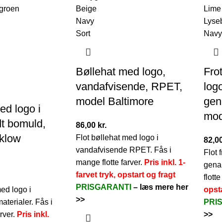
Beige
Lime
Navy
Lyse
Sort
Navy
Bøllehat med logo,
Fro
vandafvisende, RPET,
logo
model Baltimore
gen
ed logo i
mod
t bomuld,
86,00
kr.
klow
Flot bøllehat med logo i
82,0
vandafvisende RPET. Fås i
Flot 
mange flotte farver.
Pris inkl. 1-
genan
farvet tryk, opstart og fragt
flotte
PRISGARANTI
–
læs mere her
ed logo i
opsta
>>
terialer. Fås i
PRI
rver.
Pris inkl.
>>