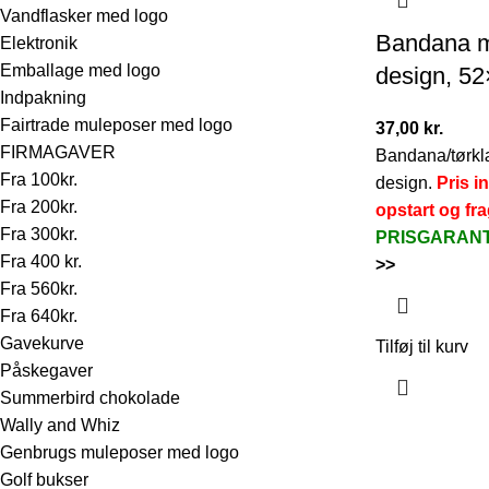
Vandflasker med logo
Bandana m
Elektronik
Emballage med logo
design, 5
Indpakning
Fairtrade muleposer med logo
37,00
kr.
FIRMAGAVER
Bandana/tørkl
Fra 100kr.
design.
Pris in
Fra 200kr.
opstart og fra
Fra 300kr.
PRISGARAN
Fra 400 kr.
>>
Fra 560kr.
Fra 640kr.
Gavekurve
Tilføj til kurv
Påskegaver
Summerbird chokolade
Wally and Whiz
Genbrugs muleposer med logo
Golf bukser