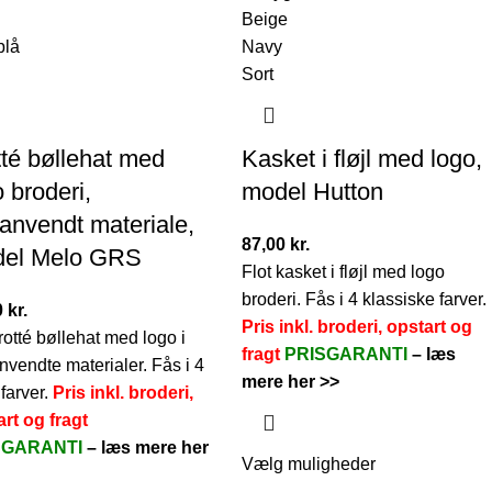
Beige
blå
Navy
Sort
tté bøllehat med
Kasket i fløjl med logo,
 broderi,
model Hutton
anvendt materiale,
87,00
kr.
el Melo GRS
Flot kasket i fløjl med logo
broderi. Fås i 4 klassiske farver.
0
kr.
Pris inkl. broderi, opstart og
frotté bøllehat med logo i
fragt
PRISGARANTI
–
læs
vendte materialer. Fås i 4
mere her >>
 farver.
Pris inkl. broderi,
rt og fragt
SGARANTI
–
læs mere her
Vælg muligheder