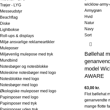
Trøjer - LYG
Armygrøn
Messeudstyr
Hvid
Beachflag
Natur
Diske
Navy
Lightbokse
Sort
Roll-ups & displays
Miljø ansvarlige reklameartikler
Muleposer
Bøllehat m
Miljøvenlig mulepose med tryk
Mundbind
genanvend
Notesbøger og notesblokke
model Wic
Moleskine notesbøger med logo
AWARE
Notesblokke med logo
Notesbøger med logo
63,00
kr.
Økologiske muleposer med logo
Flot bøllehat m
Papirsposer med logo
genanvendte ma
Papirsposer med tryk
mange flotte fa
Papirsposer uden tryk