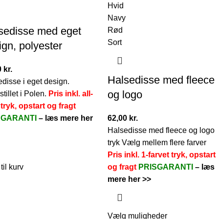
Hvid
Navy
sedisse med eget
Rød
Sort
ign, polyester
0
kr.
Halsedisse med fleece
disse i eget design.
og logo
tillet i Polen.
Pris inkl. all-
tryk, opstart og fragt
SGARANTI
–
læs mere her
62,00
kr.
Halsedisse med fleece og logo
tryk Vælg mellem flere farver
Pris inkl. 1-farvet tryk, opstart
 til kurv
og fragt
PRISGARANTI
–
læs
mere her >>
Vælg muligheder