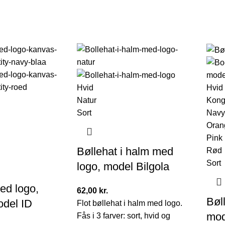
Hvid
Hvid
Natur
Kong
Sort
Navy
Oran
Pink
Bøllehat i halm med
Rød
Sort
logo, model Bilgola
ed logo,
62,00
kr.
Bøl
odel ID
Flot bøllehat i halm med logo.
mod
Fås i 3 farver: sort, hvid og