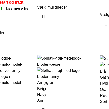
start og fragt
Vælg muligheder
TI
–
læs mere her
Vælg
der
Blå
Grøn
Armygrøn
Hvid
Beige
Oran
Navy
Rød
Sort
Sort