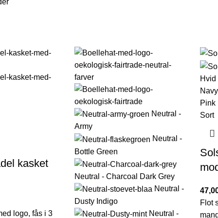
der
Hvid
Navy
Pink
Neutral -
Sort
Army
Neutral -
Sol
Bottle Green
del kasket
mod
Neutral - Charcoal Dark Grey
Neutral -
47,0
Dusty Indigo
Flot
ed logo, fås i 3
Neutral -
mang