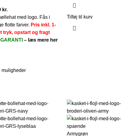
0
kr.
Tilføj til kurv
bøllehat med logo. Fås i
 flotte farver.
Pris inkl. 1-
t tryk, opstart og fragt
SGARANTI
–
læs mere her
 muligheder
Armygrøn