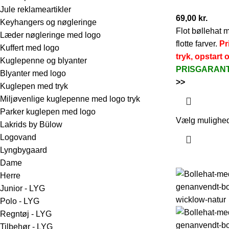
Jule reklameartikler
69,00
kr.
Keyhangers og nøgleringe
Flot bøllehat m
Læder nøgleringe med logo
flotte farver.
Pr
Kuffert med logo
tryk, opstart 
Kuglepenne og blyanter
PRISGARAN
Blyanter med logo
>>
Kuglepen med tryk
Miljøvenlige kuglepenne med logo tryk
Parker kuglepen med logo
Vælg mulighe
Lakrids by Bülow
Logovand
Lyngbygaard
Dame
Herre
Junior - LYG
Polo - LYG
Regntøj - LYG
Tilbehør - LYG