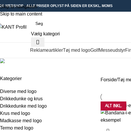
2B WEBSHOP - ALLE PRISER OPLYST PÅ SIDEN ER EKSKL. MOMS
Skip to navigation
Skip to main content
Vælg kategori
Reklameartikler
Tøj med logo
Golf
Messeudstyr
Fi
øg i kategorier
Hovedbeklædning med logo
Kategorier
Forside
Tøj m
Diverse med logo
Drikkedunke og krus
Drikkedunke med logo
ALT INKL.
ALT INKL.
ALT INKL.
ALT INKL.
ALT INKL.
ALT INKL.
ALT INKL.
ALT INKL.
ALT INKL.
ALT INKL.
ALT INKL.
ALT INKL.
ALT INKL.
ALT INKL.
ALT INKL.
ALT INKL.
Krus med logo
Madkasse med logo
Termo med logo