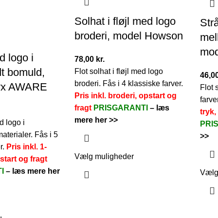
Solhat i fløjl med logo
Str
broderi, model Howson
mell
mod
 logo i
78,00
kr.
t bomuld,
Flot solhat i fløjl med logo
46,0
broderi. Fås i 4 klassiske farver.
yx AWARE
Flot 
Pris inkl. broderi, opstart og
farve
fragt
PRISGARANTI
–
læs
tryk,
mere her >>
d logo i
PRI
terialer. Fås i 5
>>
r.
Pris inkl. 1-
Vælg muligheder
start og fragt
TI
–
læs mere her
Vælg