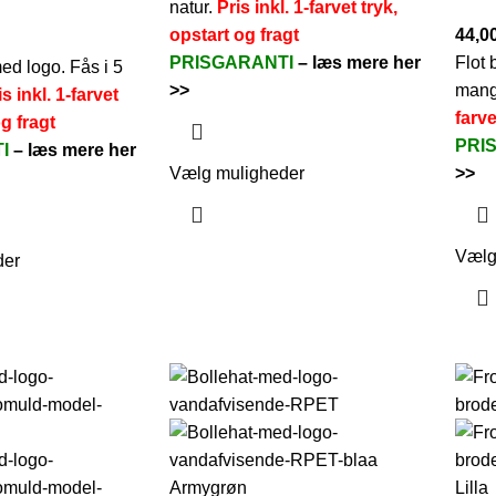
natur.
Pris inkl. 1-farvet tryk,
opstart og fragt
44,0
PRISGARANTI
–
læs mere her
Flot 
ed logo. Fås i 5
>>
mange
is inkl. 1-farvet
farve
og fragt
PRI
TI
–
læs mere her
Vælg muligheder
>>
Vælg
der
Armygrøn
Lilla