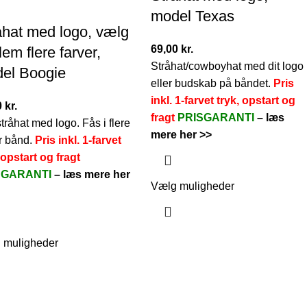
model Texas
åhat med logo, vælg
69,00
kr.
em flere farver,
Stråhat/cowboyhat med dit logo
el Boogie
eller budskab på båndet.
Pris
inkl. 1-farvet tryk, opstart og
0
kr.
fragt
PRISGARANTI
–
læs
stråhat med logo. Fås i flere
mere her >>
r bånd.
Pris inkl. 1-farvet
 opstart og fragt
SGARANTI
–
læs mere her
Vælg muligheder
 muligheder