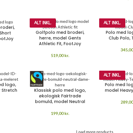
ALT INKL.
ALT INKL.
roderi,
Golfpolo med broderi,
Polo med lo
Short
herre, model Gents
Club Polo,
FootJoy
Athletic Fit, FootJoy
345,0
519,00
kr.
ALT INKL.
ed logo,
Polo med log
 Stretch
Klassisk polo med logo,
model Heavy
økologisk Fairtrade
bomuld, model Neutral
289,0
199,00
kr.
Load more products