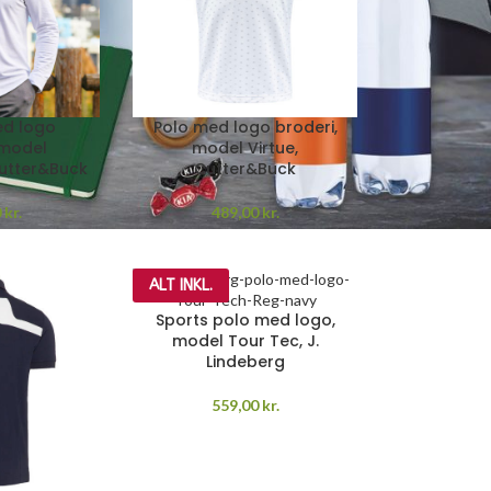
ed logo
Polo med logo broderi,
 model
model Virtue,
utter&Buck
Cutter&Buck
0
kr.
489,00
kr.
ALT INKL.
Sports polo med logo,
model Tour Tec, J.
Lindeberg
559,00
kr.