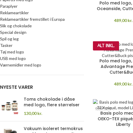
Polo med logo,
Paraplyer
Oceanside, Cutt
Reklameartikler
Reklameartikler fremstillet i Europa
489,00
kr.
Slik og chokolade
Special design
Spil og leg
Tasker
ALT INKL.
Tøj med logo
USB med logo
Polo med logo,
Værnemidler med logo
Advantage Pr
Cutter&Bu
489,00
kr.
NYESTE VARER
Toms chokolade i dåse
med logo, flere størrelser
Basis polo med
130,00
kr.
OEKO-TEX piqué
Liberty
Vakuum isoleret termokrus