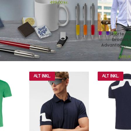
499,00
kr.
Skjorte m
broderi,
Advantage, C
649,0
ALT INKL.
ALT INKL.