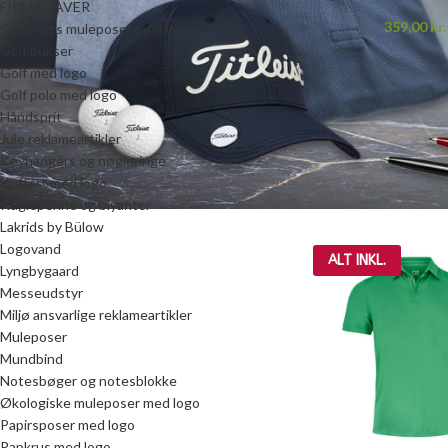
FIRMAGAVER
359,00
kr.
Genbrugs muleposer med logo
Golf bukser
Golf med logo
Golf polo med logo
Håndsprit
Jule reklameartikler
Keyhangers og nøgleringe
Kuffert med logo
Kuglepenne og blyanter
Lakrids by Bülow
Logovand
ALT INKL.
Lyngbygaard
Messeudstyr
Miljø ansvarlige reklameartikler
Muleposer
Mundbind
Notesbøger og notesblokke
Økologiske muleposer med logo
Papirsposer med logo
Papkrus med logo