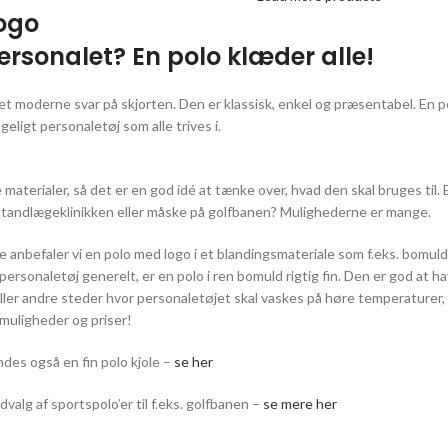
ogo
 personalet? En polo klæder alle!
et moderne svar på skjorten. Den er klassisk, enkel og præsentabel. En 
eligt personaletøj som alle trives i.
 materialer, så det er en god idé at tænke over, hvad den skal bruges til. E
g, i tandlægeklinikken eller måske på golfbanen? Mulighederne er mange.
de anbefaler vi en polo med logo i et blandingsmateriale som f.eks. bomuld
personaletøj generelt, er en polo i ren bomuld rigtig fin. Den er god at ha
eller andre steder hvor personaletøjet skal vaskes på høre temperaturer,
muligheder og priser!
ndes også en fin polo kjole –
se her
valg af sportspolo’er til f.eks. golfbanen –
se mere her