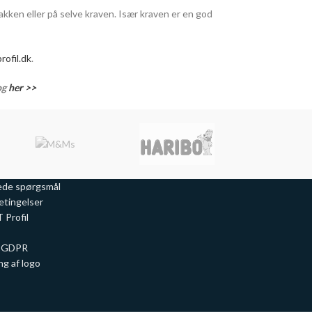
akken eller på selve kraven. Især kraven er en god
ofil.dk
.
log
her >>
lede spørgsmål
etingelser
Profil
/ GDPR
g af logo