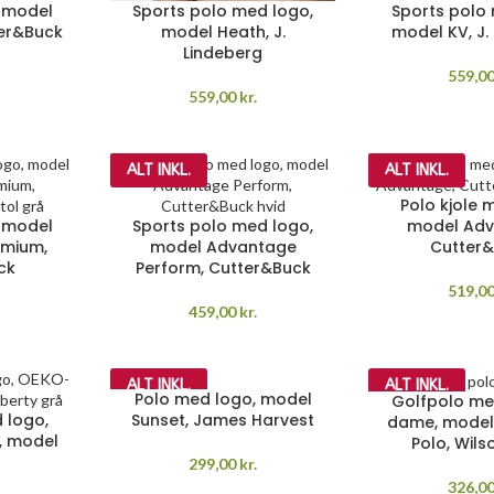
 model
Sports polo med logo,
Sports polo
er&Buck
model Heath, J.
model KV, J.
Lindeberg
559,0
559,00
kr.
ALT INKL.
ALT INKL.
Polo kjole 
 model
Sports polo med logo,
model Adv
emium,
model Advantage
Cutter
ck
Perform, Cutter&Buck
519,0
459,00
kr.
ALT INKL.
ALT INKL.
Polo med logo, model
Golfpolo me
 logo,
Sunset, James Harvest
dame, model
, model
Polo, Wils
299,00
kr.
326,0