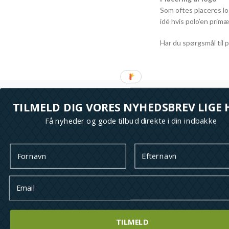
Som oftes placeres lo
idé hvis polo’en primæ
Har du spørgsmål til 
TILMELD DIG VORES NYHEDSBREV LIGE 
Få nyheder og gode tilbud direkte i din indbakke
M
+
k
CVR.
Fyns
Reg.
TILMELD
*all