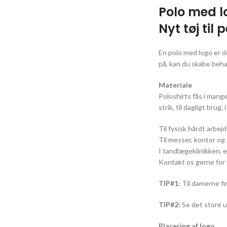
Polo med l
Nyt tøj til
En polo med logo er d
på, kan du skabe behag
Materiale
Poloshirts fås i mange
strik, til dagligt bru
Til fysisk hårdt arbej
Til messer, kontor og 
I tandlægeklinikken, 
Kontakt os gerne for 
TIP#1:
Til damerne fi
TIP#2:
Se det store ud
Placering af logo