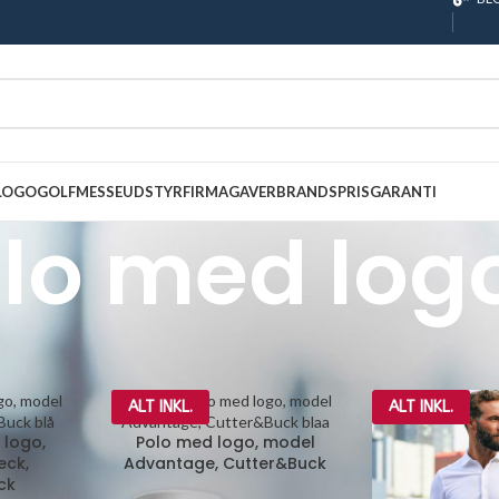
 LOGO
GOLF
MESSEUDSTYR
FIRMAGAVER
BRANDS
PRISGARANTI
lo med log
Polo med logo
Vis
9
24
ALT INKL.
ALT INKL.
 logo,
Polo med logo, model
eck,
Advantage, Cutter&Buck
ck