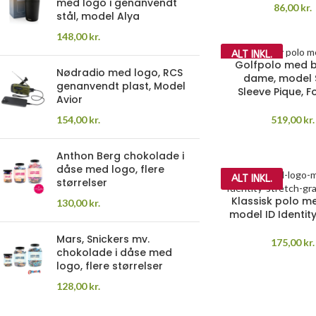
med logo i genanvendt
86,00
kr.
stål, model Alya
148,00
kr.
ALT INKL.
Golfpolo med b
Nødradio med logo, RCS
dame, model 
genanvendt plast, Model
Sleeve Pique, 
Avior
154,00
kr.
519,00
kr.
Anthon Berg chokolade i
dåse med logo, flere
ALT INKL.
størrelser
Klassisk polo m
130,00
kr.
model ID Identity
Mars, Snickers mv.
175,00
kr.
chokolade i dåse med
logo, flere størrelser
128,00
kr.