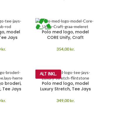
go, model
Polo med logo, model
 Tee Jays
CORE Unify, Craft
0
kr.
354,00
kr.
ALT INKL.
o broderi,
Polo med logo, model
, Tee Jays
Luxury Stretch, Tee Jays
0
kr.
349,00
kr.