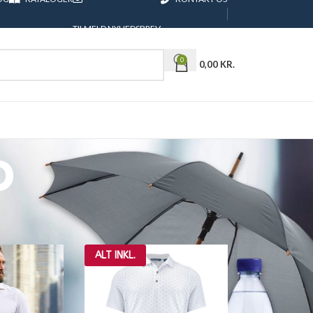
TILMELD NYHEDSBREV
0
0,00
KR.
o
36
Alle
ALT INKL.