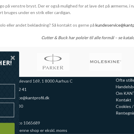
go på venstre bryst. Der er også mulighed for at lave det på ærmerne, i n
rt bruges under en strik eller cardigan.
polo eller andet beklædning? Så kontakt os gerne på
kundeservice@kantpr
Cutter & Buck har polo’er til alle formål – se kata
HER!
Ofte stil
arselis Boulevard 169, 1 8000 Aarhus C
Handelsb
45 70 44 42 41
Om KANT 
undeservice@kantprofil.dk
Kontakt
 42 66 82 30
Cookies 
Rentegnin
ke Bank
 6851 Konto 1065689
e priser på denne shop er ekskl. moms