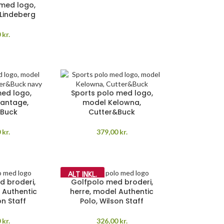
 med logo,
 Lindeberg
0
kr.
med logo,
Sports polo med logo,
antage,
model Kelowna,
&Buck
Cutter&Buck
0
kr.
379,00
kr.
ALT INKL.
d broderi,
Golfpolo med broderi,
 Authentic
herre, model Authentic
on Staff
Polo, Wilson Staff
0
kr.
326,00
kr.