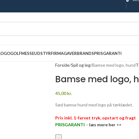
 LOGO
GOLF
MESSEUDSTYR
FIRMAGAVER
BRANDS
PRISGARANTI
Forside
Spil og leg
Bamse med logo, hund
T
Bamse med logo, 
45,00
kr.
Sød bamse hund med logo på tørklædet.
Pris inkl. 1-farvet tryk, opstart og fragt
PRISGARANTI
–
læs mere her >>