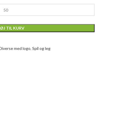
FØJ TIL KURV
Diverse med logo
,
Spil og leg