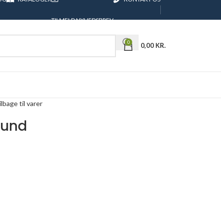
TILMELD NYHEDSBREV
0
0,00
KR.
ilbage til varer
hund