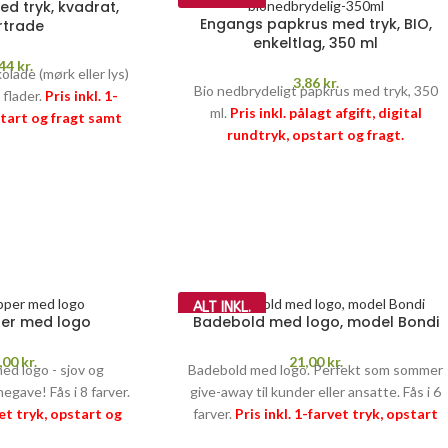
d tryk, kvadrat,
Engangs papkrus med tryk, BIO,
rtrade
enkeltlag, 350 ml
,44
kr.
ade (mørk eller lys)
3,86
kr.
Bio nedbrydeligt papkrus med tryk, 350
 flader.
Pris inkl. 1-
ml.
Pris inkl. pålagt afgift, digital
start og fragt samt
rundtryk, opstart og fragt.
(25,97 kr. pr. kg).
PRISGARANTI
–
læs mere her >>
–
læs mere her >>
ALT INKL.
per med logo
Badebold med logo, model Bondi
,00
kr.
21,00
kr.
med logo - sjov og
Badebold med logo. Perfekt som sommer
egave! Fås i 8 farver.
give-away til kunder eller ansatte. Fås i 6
vet tryk, opstart og
farver.
Pris inkl. 1-farvet tryk, opstart
TI
–
læs mere her >>
og fragt
PRISGARANTI
–
læs mere her