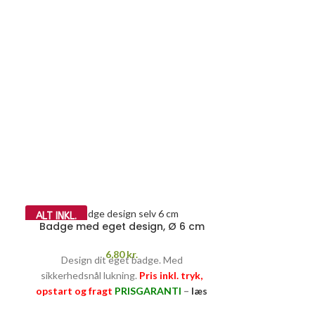
ALT INKL.
ALT INKL.
Badge med eget design, Ø 6 cm
6,80
kr.
Design dit eget badge. Med
sikkerhedsnål lukning.
Pris inkl. tryk,
opstart og fragt
PRISGARANTI
–
læs
mere her >>