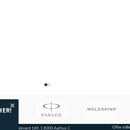
>>
HER!
Ofte stil
arselis Boulevard 169, 1 8000 Aarhus C