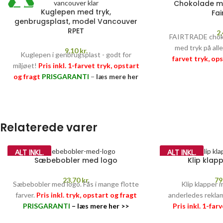
Chokolade me
Kuglepen med tryk,
Fai
genbrugsplast, model Vancouver
RPET
2
FAIRTRADE chokol
med tryk på alle
9,10
kr.
Kuglepen i genbrugsplast - godt for
farvet tryk, op
miljøet!
Pris inkl. 1-farvet tryk, opstart
SUKKERAFTGIFT 
og fragt
PRISGARANTI
–
læs mere her
PRISGARANTI
>>
Relaterede varer
ALT INKL.
ALT INKL.
Sæbebobler med logo
Klip klap
23,70
kr.
79
Sæbebobler med logo. Fås i mange flotte
Klip klapper 
farver.
Pris inkl. tryk, opstart og fragt
anderledes reklam
PRISGARANTI
–
læs mere her >>
Pris inkl. 1-far
fragt
PRISGARAN