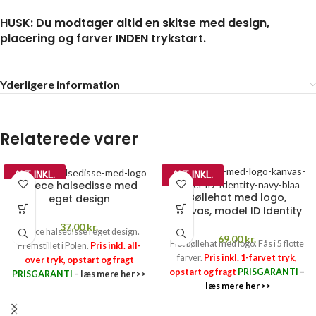
HUSK: Du modtager altid en skitse med design,
placering og farver INDEN trykstart.
Yderligere information
Relaterede varer
ALT INKL.
ALT INKL.
Fleece halsedisse med
Bøllehat med logo,
eget design
kanvas, model ID Identity
37,00
kr.
Fleece halsedisse i eget design.
69,00
kr.
Flot bøllehat med logo. Fås i 5 flotte
Fremstillet i Polen.
Pris inkl. all-
farver.
Pris inkl. 1-farvet tryk,
over tryk, opstart og fragt
opstart og fragt
PRISGARANTI
–
PRISGARANTI
–
læs mere her >>
læs mere her >>