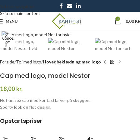
Skip to navigation
Skip to main content
0
MENU
0,00
KR
Click to enlarge
UDSOL
GT
Forside
Tøj med logo
Hovedbeklædning med logo
Cap med logo, model Nestor
18,00
kr.
Flot unisex cap med kontastfarver på skyggen.
Sporty look og flot design.
Opstartspriser
1-
2-
3-
4-