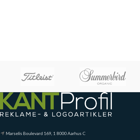
Marselis Boulevard 169, 1 8000 Aarhus C