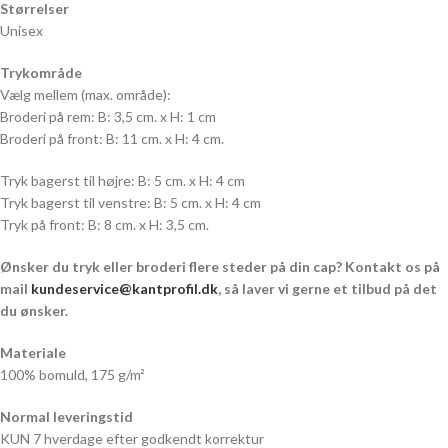
Størrelser
Unisex
Trykområde
Vælg mellem (max. område):
Broderi på rem: B: 3,5 cm. x H: 1 cm
Broderi på front: B: 11 cm. x H: 4 cm.
Tryk bagerst til højre: B: 5 cm. x H: 4 cm
Tryk bagerst til venstre: B: 5 cm. x H: 4 cm
Tryk på front: B: 8 cm. x H: 3,5 cm.
Ønsker du tryk eller broderi flere steder på din cap? Kontakt os på
mail
kundeservice@kantprofil.dk
, så laver vi gerne et tilbud på det
du ønsker.
Materiale
100% bomuld, 175 g/m²
Normal leveringstid
KUN 7 hverdage efter godkendt korrektur