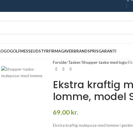
 LOGO
GOLF
MESSEUDSTYR
FIRMAGAVER
BRANDS
PRISGARANTI
Forside
Tasker
Shopper taske med logo
Ek
Ekstra kraftig
lomme, model 
69,00
kr.
Ekstra kraftig mulepose med lomme i genbr