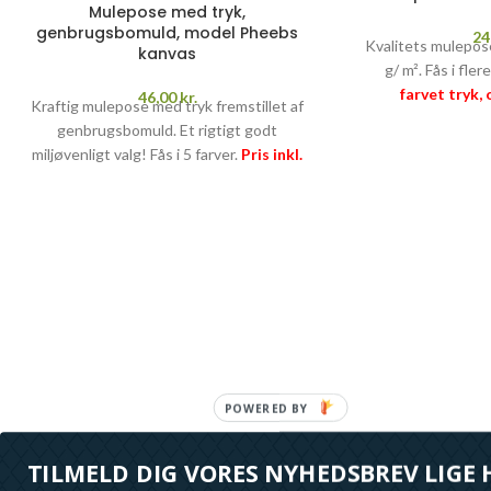
Mulepose med tryk,
genbrugsbomuld, model Pheebs
24
Kvalitets mulepose
kanvas
g/ m². Fås i fler
farvet tryk,
46,00
kr.
Kraftig mulepose med tryk fremstillet af
PRISGARANTI
genbrugsbomuld. Et rigtigt godt
miljøvenligt valg! Fås i 5 farver.
Pris inkl.
1-farvet tryk, opstart og fragt
PRISGARANTI
–
læs mere her >>
TILMELD DIG VORES NYHEDSBREV LIGE 