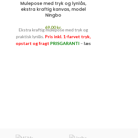
Mulepose med tryk og lynlås,
ekstra kraftig kanvas, model
Ningbo
69,00
kr.
Ekstra kraftig mulepose med tryk og
praktisk lynlås.
Pris inkl. 1-farvet tryk,
opstart og fragt
PRISGARANTI
–
læs
mere her >>
Mulepose i
materia
Flot og modern
RPET flasker
opstart og fr
m