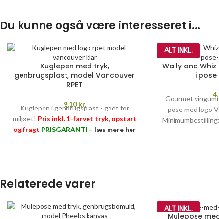
Du kunne også være interesseret i...
ALT INKL.
Kuglepen med tryk,
Wally and Whiz
genbrugsplast, model Vancouver
i pose
RPET
4
Gourmet vingummi
9,10
kr.
Kuglepen i genbrugsplast - godt for
pose med logo V
miljøet!
Pris inkl. 1-farvet tryk, opstart
Minimumbestilling
og fragt
PRISGARANTI
–
læs mere her
tryk, opsta
>>
SUKKERAFTGIFT 
PRISGARANTI
Relaterede varer
ALT INKL.
Mulepose med 