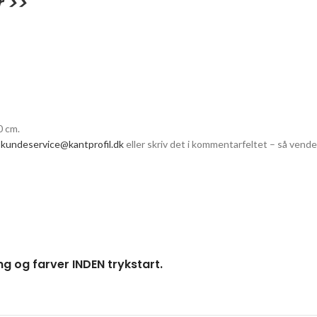
r >>
0 cm.
å
kundeservice@kantprofil.dk
eller skriv det i kommentarfeltet – så vende
ng og farver INDEN trykstart.