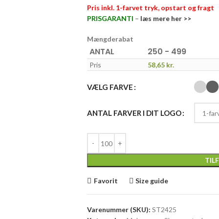
Pris inkl. 1-farvet tryk, opstart og fragt
PRISGARANTI
–
læs mere her >>
Mængderabat
ANTAL
250 - 499
Pris
58,65
kr.
VÆLG FARVE
ANTAL FARVER I DIT LOGO
TIL
Favorit
Size guide
Varenummer (SKU):
ST2425