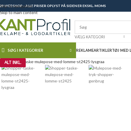
2B WEBSHOP - ALLE PRISER OPLYST PÅ SIDEN ER EKSKL. MOMS
Skip to navigation
Skip to main content
VÆLG KATEGORI
SØG I KATEGORIER
REKLAMEARTIKLER
TØJ MED
Click to enlarge
ALT INKL.