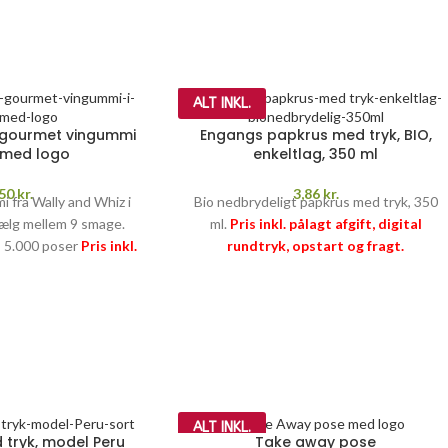
ALT INKL.
 gourmet vingummi
Engangs papkrus med tryk, BIO,
 med logo
enkeltlag, 350 ml
,50
kr.
3,86
kr.
 fra Wally and Whiz i
Bio nedbrydeligt papkrus med tryk, 350
ælg mellem 9 smage.
ml.
Pris inkl. pålagt afgift, digital
: 5.000 poser
Pris inkl.
rundtryk, opstart og fragt.
rt og fragt samt
PRISGARANTI
–
læs mere her >>
(25,97 kr. pr. kg).
–
læs mere her >>
ALT INKL.
tryk, model Peru
Take away pose