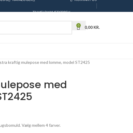
TILMELD NYHEDSBREV
0
0,00
KR.
stra kraftig mulepose med lomme, model ST2425
 mulepose med
ST2425
ugsbomuld. Vælg mellem 4 farver.