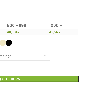
500 - 999
1000 +
48,30
kr.
45,54
kr.
FØJ TIL KURV