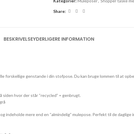
Kategorier:
Muleposer
,
Shopper taske me
Share:
BESKRIVELSE
YDERLIGERE INFORMATION
 forskellige genstande i din stofpose. Du kan bruge lommen til at opbeva
å siden hvor der står “recycled” = genbrugt.
 grå
g indeholde mere end en “almindelig” mulepose. Perfekt til de daglige ind