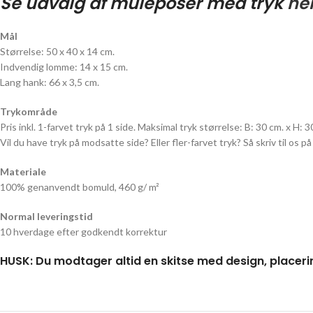
Se udvalg af muleposer med tryk
he
Mål
Størrelse: 50 x 40 x 14 cm.
Indvendig lomme: 14 x 15 cm.
Lang hank: 66 x 3,5 cm.
Trykområde
Pris inkl. 1-farvet tryk på 1 side. Maksimal tryk størrelse: B: 30 cm. x H: 3
Vil du have tryk på modsatte side? Eller fler-farvet tryk? Så skriv til os p
Materiale
100% genanvendt bomuld, 460 g/ m²
Normal leveringstid
10 hverdage efter godkendt korrektur
HUSK: Du modtager altid en skitse med design, placeri