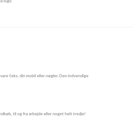
d logo
re f.eks. din mobil eller nøgler. Den indvendige
køb, til og fra arbejde eller noget helt tredje!