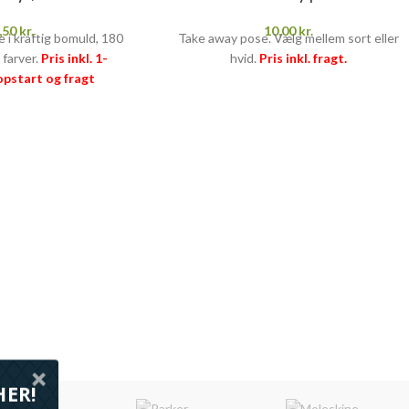
,50
kr.
10,00
kr.
 i kraftig bomuld, 180
Take away pose. Vælg mellem sort eller
e farver.
Pris inkl. 1-
hvid.
Pris inkl. fragt.
 opstart og fragt
–
læs mere her >>
HER!