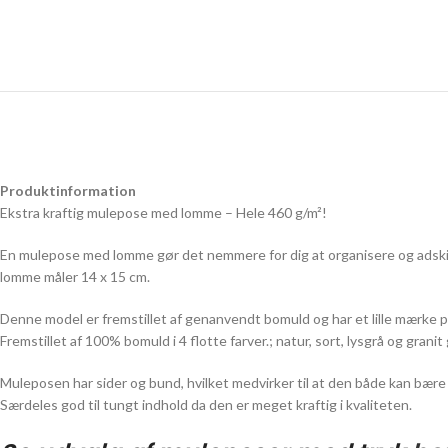
Produktinformation
Ekstra kraftig mulepose med lomme – Hele 460 g/m²!
En mulepose med lomme gør det nemmere for dig at organisere og adskille
lomme måler 14 x 15 cm.
Denne model er fremstillet af genanvendt bomuld og har et lille mærke p
Fremstillet af 100% bomuld i 4 flotte farver.; natur, sort, lysgrå og granit
Muleposen har sider og bund, hvilket medvirker til at den både kan bære o
Særdeles god til tungt indhold da den er meget kraftig i kvaliteten.