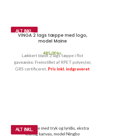
ALT INKL.
VINGA 2 lags tæppe med logo,
model Maine
485,00
kr.
Lækkert blødt 2 lags tæppe i flot
gaveæske. Fremstillet af RPET polyester,
GRS certificeret.
Pris inkl. indgraveret
logo, opstart og fragt
PRISGARANTI –
læs mere her >>
ALT INKL.