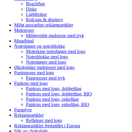
Beachflag
Diske
Lightbokse
Roll-ups & displays
Miljø ansvarlige reklameartikler
Muleposer
Miljøvenlig mulepose med tryk
Mundbind
Notesbøger og notesblokke
Moleskine notesbøger med logo
Notesblokke med logo
Notesbøger med logo
Økologiske muleposer med logo
Papirsposer med logo
Papirsposer med tryk
Papkrus med logo
Papkrus med logo, dobbeltlag
Papkrus med logo, dobbeltlag, BIO
Papkrus med logo, enkeltlag
Papkrus med logo, enkeltlag, BIO
Paraplyer
Reklameartikler
Reflekser med logo
Reklameartikler fremstillet i Europa
Slik og chokolade