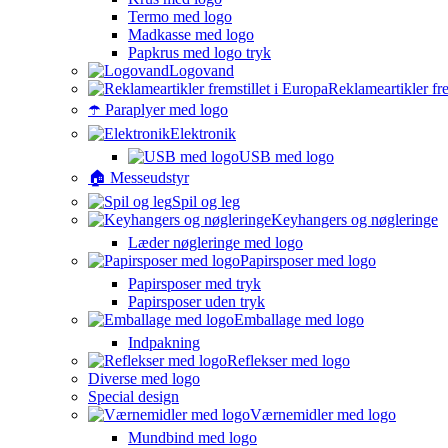
Termo med logo
Madkasse med logo
Papkrus med logo tryk
Logovand
Reklameartikler fre
☂️ Paraplyer med logo
Elektronik
USB med logo
🏠 Messeudstyr
Spil og leg
Keyhangers og nøgleringe
Læder nøgleringe med logo
Papirsposer med logo
Papirsposer med tryk
Papirsposer uden tryk
Emballage med logo
Indpakning
Reflekser med logo
Diverse med logo
Special design
Værnemidler med logo
Mundbind med logo