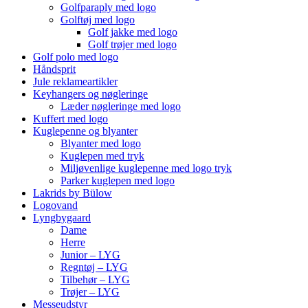
Golfparaply med logo
Golftøj med logo
Golf jakke med logo
Golf trøjer med logo
Golf polo med logo
Håndsprit
Jule reklameartikler
Keyhangers og nøgleringe
Læder nøgleringe med logo
Kuffert med logo
Kuglepenne og blyanter
Blyanter med logo
Kuglepen med tryk
Miljøvenlige kuglepenne med logo tryk
Parker kuglepen med logo
Lakrids by Bülow
Logovand
Lyngbygaard
Dame
Herre
Junior – LYG
Regntøj – LYG
Tilbehør – LYG
Trøjer – LYG
Messeudstyr