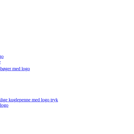
go
e
sbøger med logo
lige kuglepenne med logo tryk
 logo