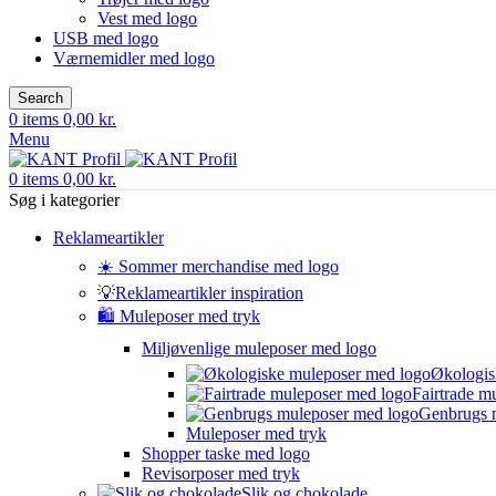
Vest med logo
USB med logo
Værnemidler med logo
Search
0
items
0,00
kr.
Menu
0
items
0,00
kr.
Søg i kategorier
Reklameartikler
☀️ Sommer merchandise med logo
💡Reklameartikler inspiration
🛍️ Muleposer med tryk
Miljøvenlige muleposer med logo
Økologis
Fairtrade m
Genbrugs 
Muleposer med tryk
Shopper taske med logo
Revisorposer med tryk
Slik og chokolade