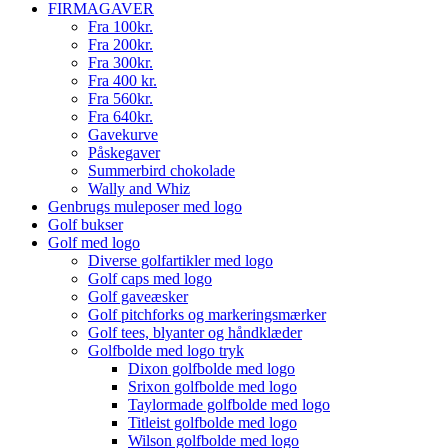
FIRMAGAVER
Fra 100kr.
Fra 200kr.
Fra 300kr.
Fra 400 kr.
Fra 560kr.
Fra 640kr.
Gavekurve
Påskegaver
Summerbird chokolade
Wally and Whiz
Genbrugs muleposer med logo
Golf bukser
Golf med logo
Diverse golfartikler med logo
Golf caps med logo
Golf gaveæsker
Golf pitchforks og markeringsmærker
Golf tees, blyanter og håndklæder
Golfbolde med logo tryk
Dixon golfbolde med logo
Srixon golfbolde med logo
Taylormade golfbolde med logo
Titleist golfbolde med logo
Wilson golfbolde med logo