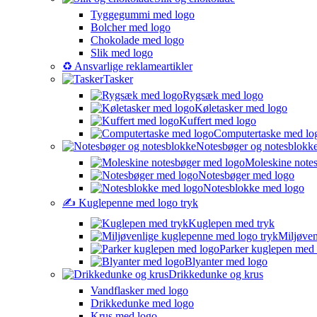
Tyggegummi med logo
Bolcher med logo
Chokolade med logo
Slik med logo
♻️ Ansvarlige reklameartikler
Tasker
Rygsæk med logo
Køletasker med logo
Kuffert med logo
Computertaske med lo
Notesbøger og notesblokk
Moleskine note
Notesbøger med logo
Notesblokke med logo
✍️ Kuglepenne med logo tryk
Kuglepen med tryk
Miljøven
Parker kuglepen med
Blyanter med logo
Drikkedunke og krus
Vandflasker med logo
Drikkedunke med logo
Krus med logo