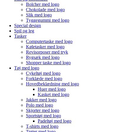
Bolcher med logo
Chokolade med logo
Slik med logo
Tyggegummi med logo
Special design
Spil og leg
Tasker
Computertaske med logo
Køletasker med logo
Revisorposer med tryk
Rygsæk med logo
Shopper taske med logo
Tøj med logo
Cykeltøj med logo
Forklæde med logo
Hovedbeklædning med logo
Huer med logo
Kasket med logo
Jakker med logo
Polo med logo
Skjorter med logo
Sportstøj med logo
Padeltøj med logo
T-shirts med logo
Trøjer med logo