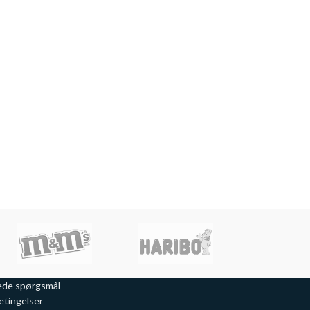
læs mere her >>
Køkken f
økologisk
mo
Køkken forklæ
Fairtrade b
tryk, opstart 
læ
lede spørgsmål
etingelser