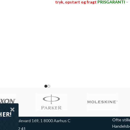
tryk, opstart og fragt
PRISGARANTI
–
fragt
PRISGARANTI
–
læs mere her >>
ere her >>
HER!
Ofte stil
arselis Boulevard 169, 1 8000 Aarhus C
Handelsb
45 70 44 42 41