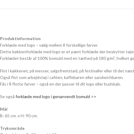
Produktinformation
Forklæde med logo – vælg mellem 8 forskellige farver.
Dette køkkenforklæde med logo er et pænt forklæde der beskytter tøjet
Forklædet består af 100% bomuld med en tæthed på 180 g/m², hvilket gør
Flot i køkkenet, på messer, salgsfremstød, på festivaller eller til det næ
Også flot som arbejdstøj i caféen, kaffebaren eller sandwichbaren.
Fås i 8 flotte farver – også en der passer til dit logo eller budskab.
Se også
forklæde med logo i genanvendt bomuld >>
Mål
B: 65 cm. x H: 90 cm.
Trykområde