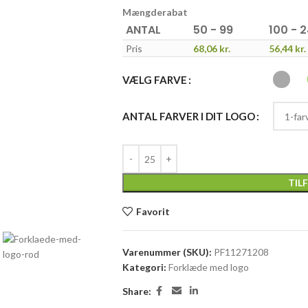
Mængderabat
ANTAL
50 - 99
100 - 
Pris
68,06
kr.
56,44
kr.
VÆLG FARVE
ANTAL FARVER I DIT LOGO
TIL
Favorit
Varenummer (SKU):
PF11271208
Kategori:
Forklæde med logo
Share: