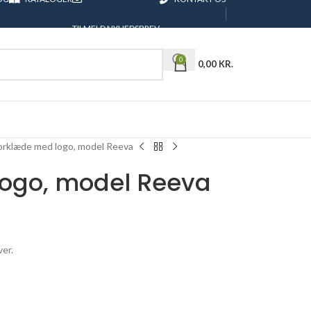
TILMELD NYHEDSBREV
0
0,00
KR.
orklæde med logo, model Reeva
ogo, model Reeva
ver.