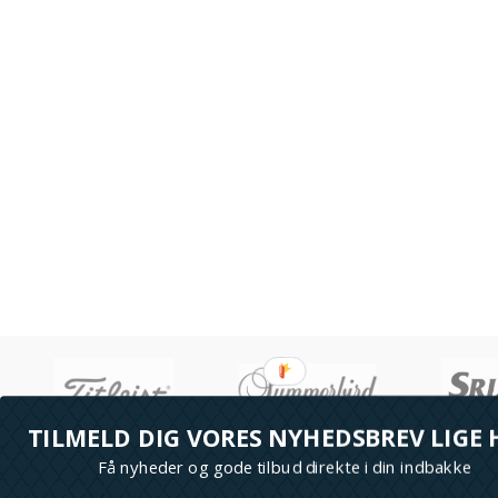
fragt
PRISGARANTI
–
læs mere her >>
tryk, opstart og 
læs m
TILMELD DIG VORES NYHEDSBREV LIGE 
M
Få nyheder og gode tilbud direkte i din indbakke
+