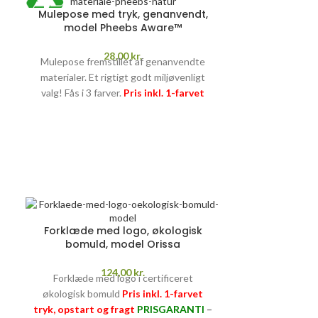
Mulepose med tryk, genanvendt,
model Pheebs Aware™
28,00
kr.
Mulepose fremstillet af genanvendte
materialer. Et rigtigt godt miljøvenligt
valg! Fås i 3 farver.
Pris inkl. 1-farvet
tryk, opstart og fragt
PRISGARANTI
–
læs mere her >>
Forklæde med logo, økologisk
bomuld, model Orissa
124,00
kr.
Forklæde med logo i certificeret
økologisk bomuld
Pris inkl. 1-farvet
tryk, opstart og fragt
PRISGARANTI
–