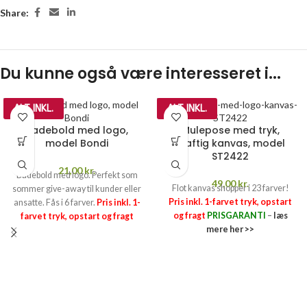
Share:
Du kunne også være interesseret i...
ALT INKL.
ALT INKL.
Badebold med logo,
Mulepose med tryk,
model Bondi
kraftig kanvas, model
ST2422
21,00
kr.
Badebold med logo. Perfekt som
49,00
kr.
Flot kanvas shopper i 23 farver!
sommer give-away til kunder eller
Pris inkl. 1-farvet tryk, opstart
ansatte. Fås i 6 farver.
Pris inkl. 1-
og fragt
PRISGARANTI
–
læs
farvet tryk, opstart og fragt
mere her >>
PRISGARANTI
–
læs mere her >>