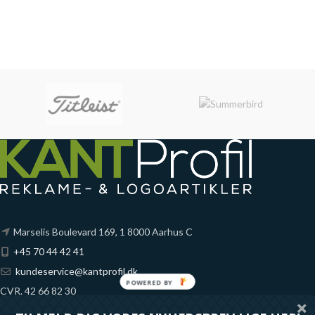
Marselis Boulevard 169, 1 8000 Aarhus C
+45 70 44 42 41
kundeservice@kantprofil.dk
POWERED BY
CVR. 42 66 82 30
Fynske Bank