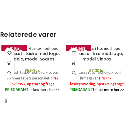
Relaterede varer
ALT INKL.
ALT INKL.
Grillsæt i taske med logo,
Vinkasse i træ med logo,
3 dele, model Soares
model Vinbox
95,00
kr.
87,00
kr.
Grillsæt i taske med logo. Flot som
Vinkasse i træ med logo. Flot til
sommergave til personalet!
Pris
firmagaver.
Pris inkl.
inkl. tryk, opstart og fragt
lasergravering, opstart og fragt
PRISGARANTI
–
læs mere her >>
PRISGARANTI
–
læs mere her >>