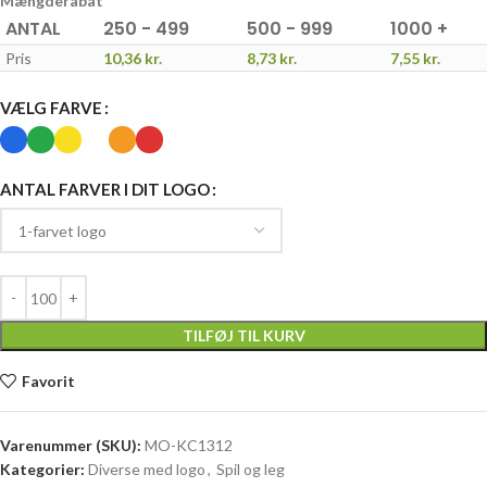
Mængderabat
ANTAL
250 - 499
500 - 999
1000 +
Pris
10,36
kr.
8,73
kr.
7,55
kr.
VÆLG FARVE
ANTAL FARVER I DIT LOGO
TILFØJ TIL KURV
Favorit
Varenummer (SKU):
MO-KC1312
Kategorier:
Diverse med logo
,
Spil og leg