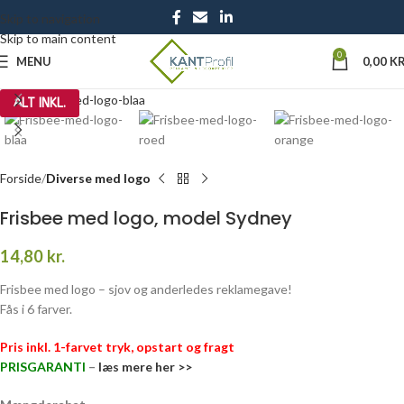
Skip to navigation
Skip to main content
0
MENU
0,00
KR
Click to enlarge
ALT INKL.
Forside
Diverse med logo
Frisbee med logo, model Sydney
14,80
kr.
Frisbee med logo – sjov og anderledes reklamegave!
Fås i 6 farver.
Pris inkl. 1-farvet tryk, opstart og fragt
PRISGARANTI
–
læs mere her >>