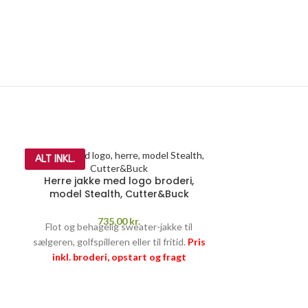
ALT INKL.
Herre jakke med logo broderi,
model Stealth, Cutter&Buck
735,00
kr.
Flot og behagelig sweater-jakke til
sælgeren, golfspilleren eller til fritid.
Pris
inkl. broderi, opstart og fragt
PRISGARANTI
–
læs mere her >>