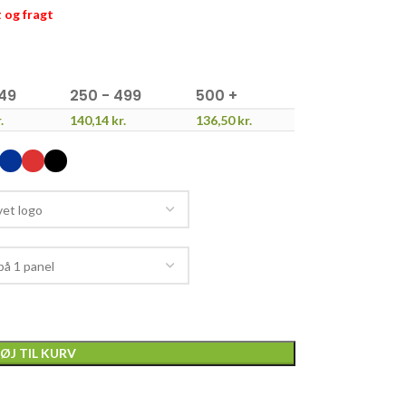
t og fragt
249
250 - 499
500 +
.
140,14
kr.
136,50
kr.
FØJ TIL KURV