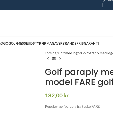
 LOGO
GOLF
MESSEUDSTYR
FIRMAGAVER
BRANDS
PRISGARANTI
Forside
Golf med logo
Golfparaply med log
Golf paraply me
model FARE gol
182,00
kr.
Populær golfparaply fra tyske FARE