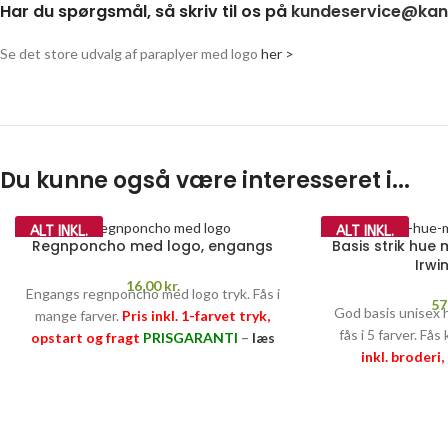
Har du spørgsmål, så skriv til os på
kundeservice@kant
Se det store udvalg af paraplyer med logo
her >
Du kunne også være interesseret i...
ALT INKL.
ALT INKL.
Regnponcho med logo, engangs
Basis strik hue
Irwi
16,00
kr.
Engangs regnponcho med logo tryk. Fås i
57
God basis unisex
mange farver.
Pris inkl. 1-farvet tryk,
fås i 5 farver. Få
opstart og fragt
PRISGARANTI
–
læs
inkl. broderi
mere her >>
PRISGARANT