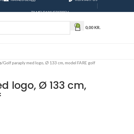
TILMELD NYHEDSBREV
0
0,00
KR.
o
Golf paraply med logo, Ø 133 cm, model FARE golf
d logo, Ø 133 cm,
f