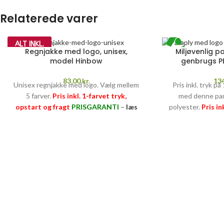
Relaterede varer
ALT INKL.
Regnjakke med logo, unisex,
Miljøvenlig p
model Hinbow
genbrugs PE
83,00
kr.
13
Unisex regnjakke med logo. Vælg mellem
Pris inkl. tryk på
5 farver.
Pris inkl. 1-farvet tryk,
med denne par
opstart og fragt
PRISGARANTI
–
læs
polyester.
Pris in
mere her >>
panel, op
PRISGARANT