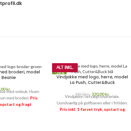
profil.dk
ALT INKL.
 med broderi, model
-36%
Vindjakke med logo, herre, model
n Beanie
La Push, Cutter&Buck
,00
kr.
 hue med ombuk. Huen
320,00
kr.
498,00
kr.
Vindjakke i letvægtsmateriale.
s kun med broderi.
Pris
Uundværlig på golfbanen eller i fritiden.
, opstart og fragt
Pris inkl. 1-farvet tryk, opstart og
I
–
læs mere her >>
fragt
PRISGARANTI
–
læs mere her >>