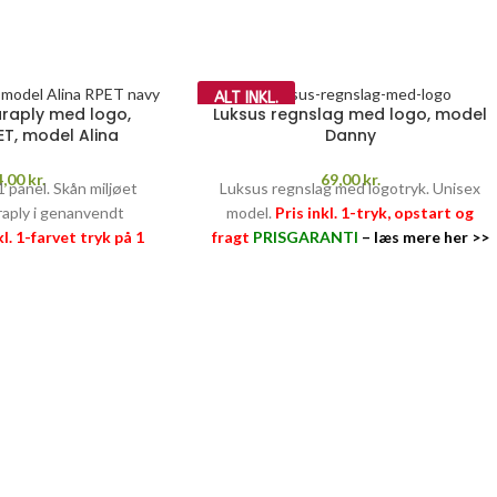
ALT INKL.
araply med logo,
Luksus regnslag med logo, model
T, model Alina
Danny
4,00
kr.
69,00
kr.
 1 panel. Skån miljøet
Luksus regnslag med logotryk. Unisex
aply i genanvendt
model.
Pris inkl. 1-tryk, opstart og
kl. 1-farvet tryk på 1
fragt
PRISGARANTI
–
læs mere her >>
start og fragt
I
–
læs mere her >>