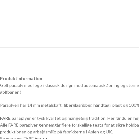
Produktinformation
Golf paraply med logo i klassisk design med automatisk åbning og storms
golfbanen!
Paraplyen har 14 mm metalskaft, fiberglasribber, håndtag i plast og 10
FARE paraplyer
er tysk kvalitet og mangeårig tradition. Her får du en høj
Alle FARE paraplyer gennemgår flere forskellige tests for at sikre holdb
produktionen og arbejdsmiljø på fabrikkerne i Asien og UK.
Se mere om FARE
her >>