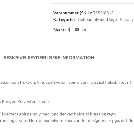
Varenummer (SKU):
7355/8318
Kategorier:
Golfparaply med logo
,
Paraply
Share:
BESKRIVELSE
YDERLIGERE INFORMATION
ikker konstruktion. Vindtæt-system som giver maksimal fleksibilitet når 
0% Pongee Polyester skærm.
-kvalitets golf paraply med logo der kan holde til blæst og regn.
arhed og styrke. Flere af paraplyerne har vundet designpriser pga. det fl