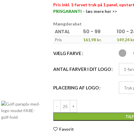
Pris inkl. 1-farvet tryk på 1 panel, opstar
PRISGARANTI
–
læs mere her >>
Mængderabat
ANTAL
50 - 99
100 - 
Pris
161,98
kr.
149,24
kr
VÆLG FARVE
ANTAL FARVER I DIT LOGO
PLACERING AF LOGO
TIL
Favorit