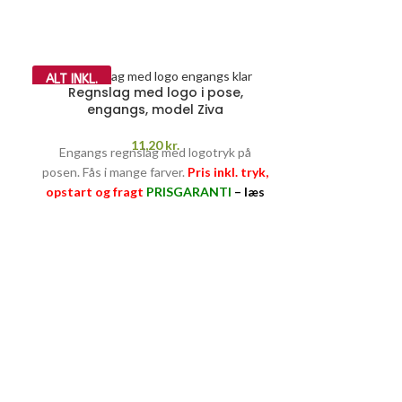
ALT INKL.
ALT INKL.
Regnslag med logo i pose,
engangs, model Ziva
11,20
kr.
Engangs regnslag med logotryk på
posen. Fås i mange farver.
Pris inkl. tryk,
opstart og fragt
PRISGARANTI
–
læs
mere her >>
Stor parapl
m
God solid para
Pris inkl. 1