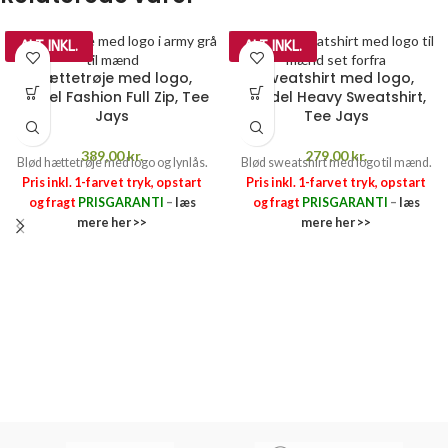
ALT INKL.
ALT INKL.
Hættetrøje med logo,
Sweatshirt med logo,
model Fashion Full Zip, Tee
model Heavy Sweatshirt,
Jays
Tee Jays
389,00
kr.
279,00
kr.
Blød hættetrøje med logo og lynlås.
Blød sweatshirt med logo til mænd.
Pris inkl. 1-farvet tryk, opstart
Pris inkl. 1-farvet tryk, opstart
og fragt
PRISGARANTI
–
læs
og fragt
PRISGARANTI
–
læs
mere her >>
mere her >>