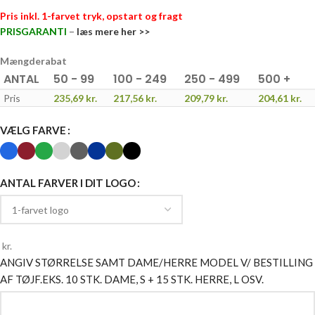
Pris inkl. 1-farvet tryk, opstart og fragt
PRISGARANTI
–
læs mere her >>
Mængderabat
ANTAL
50 - 99
100 - 249
250 - 499
500 +
Pris
235,69
kr.
217,56
kr.
209,79
kr.
204,61
kr.
VÆLG FARVE
ANTAL FARVER I DIT LOGO
kr.
ANGIV STØRRELSE SAMT DAME/HERRE MODEL V/ BESTILLING
AF TØJ
F.EKS. 10 STK. DAME, S + 15 STK. HERRE, L OSV.