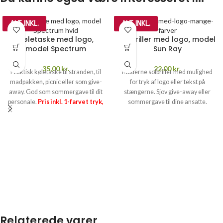
ALT INKL.
ALT INKL.
Køletaske med logo,
Solbriller med logo, model
model Spectrum
Sun Ray
35,00
kr.
22,00
kr.
Praktisk køletaske til stranden, til
Moderne solbriller med mulighed
madpakken, picnic eller som give-
for tryk af logo eller tekst på
away. God som sommergave til dit
stængerne. Sjov give-away eller
personale.
Pris inkl. 1-farvet tryk,
sommergave til dine ansatte.
opstart og fragt
PRISGARANTI
–
Måske til sommerfesten?
Pris inkl.
læs mere her >>
1-farvet tryk, opstart og fragt
PRISGARANTI
–
læs mere her >>
Relaterede varer