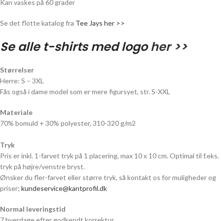
Kan vaskes på 60 grader
Se det flotte katalog fra
Tee Jays her >>
Se alle t-shirts med logo
her >>
Størrelser
Herre: S – 3XL
Fås også i dame model som er mere figursyet, str. S-XXL
Materiale
70% bomuld + 30% polyester, 310-320 g/m2
Tryk
Pris er inkl. 1-farvet tryk på 1 placering, max 10 x 10 cm. Optimal til f.eks.
tryk på højre/venstre bryst.
Ønsker du fler-farvet eller større tryk, så kontakt os for muligheder og
priser;
kundeservice@kantprofil.dk
Normal leveringstid
7 hverdage efter godkendt korrektur