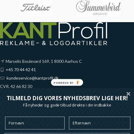
Marselis Boulevard 169, 1 8000 Aarhus C
+45 70 44 42 41
kundeservice@kantprofil.dk
POWERED BY
CVR. 42 66 82 30
Fynske Bank
TILMELD DIG VORES NYHEDSBREV LIGE HER!
Reg. 6851 Konto 1065689
Få nyheder og gode tilbud direkte i din indbakke
*alle priser på denne shop er ekskl. moms
Ofte stillede spørgsmål
Handelsbetingelser