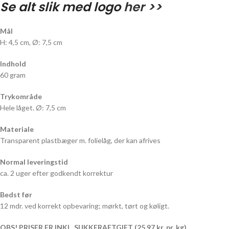
Se alt slik med logo
her >>
Mål
H: 4,5 cm, Ø: 7,5 cm
Indhold
60 gram
Trykområde
Hele låget. Ø: 7,5 cm
Materiale
Transparent plastbæger m. folielåg, der kan afrives
Normal leveringstid
ca. 2 uger efter godkendt korrektur
Bedst før
12 mdr. ved korrekt opbevaring; mørkt, tørt og køligt.
OBS! PRISER ER INKL. SUKKERAFTGIFT (25,97 kr. pr. kg).