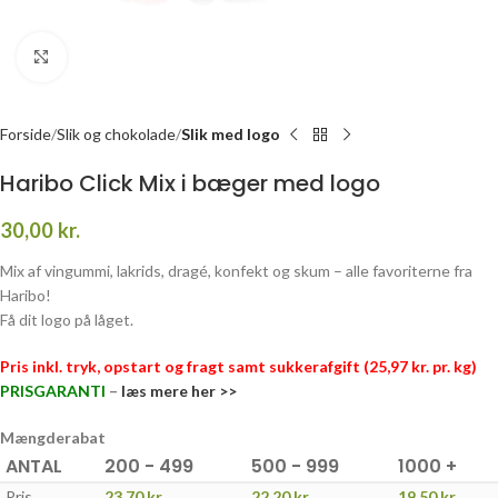
Click to enlarge
Forside
Slik og chokolade
Slik med logo
Haribo Click Mix i bæger med logo
30,00
kr.
Mix af vingummi, lakrids, dragé, konfekt og skum – alle favoriterne fra
Haribo!
Få dit logo på låget.
Pris inkl. tryk, opstart og fragt samt sukkerafgift (25,97 kr. pr. kg)
PRISGARANTI
–
læs mere her >>
Mængderabat
ANTAL
200 - 499
500 - 999
1000 +
Pris
23,70
kr.
22,20
kr.
19,50
kr.