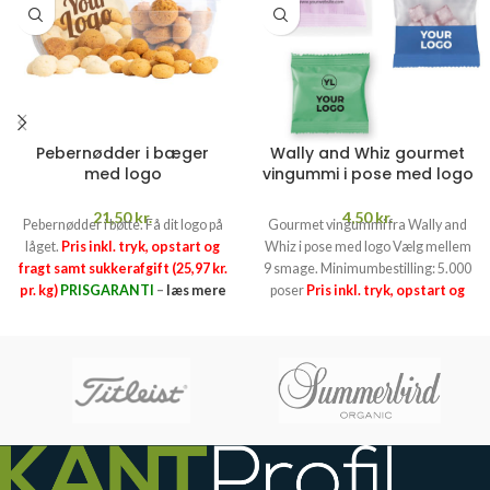
Pebernødder i bæger
Wally and Whiz gourmet
med logo
vingummi i pose med logo
21,50
kr.
4,50
kr.
Pebernødder i bøtte. Få dit logo på
Gourmet vingummi fra Wally and
låget.
Pris inkl. tryk, opstart og
Whiz i pose med logo Vælg mellem
fragt samt sukkerafgift (25,97 kr.
9 smage. Minimumbestilling: 5.000
pr. kg)
PRISGARANTI
–
læs mere
poser
Pris inkl. tryk, opstart og
her >>
fragt samt SUKKERAFTGIFT
(25,97 kr. pr. kg).
PRISGARANTI
–
læs mere her >>