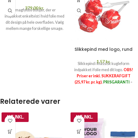
379,00
kr.
Smagfyldte bolsjer, der er
indpakket enkeltvist i hvid folie med
dit design på hele overfladen. Vælg
mellem mange forskellige smage.
OBS! PRISER ER PR. KG, INKL.
SUKKERAFTGIFT (25,97 kr. pr.
kg).
Pris pr. kg inkl. 1-farvet tryk,
Slikkepind med logo, rund
sukkerafgift, opstart og fragt
PRISGARANTI
–
læs mere her >>
1,57
kr.
Slikkepind i klassisk kugleform
indpakket i folie med dit logo.
OBS!
Priser er inkl. SUKKERAFGIFT
(25,97 kr. pr. kg).
PRISGARANTI
–
læs mere her >>
Opstartspriser
1-
2-
3-
Relaterede varer
FARVET
FARVET
FARV
TRYK
TRYK
TRYK
ALT INKL.
ALT INKL.
695,-
1.390,-
2.085,-