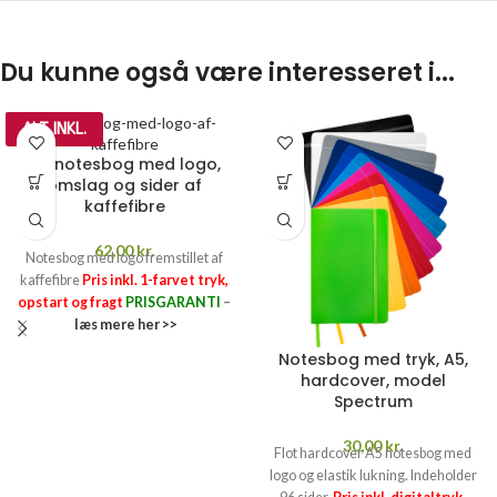
Du kunne også være interesseret i...
ALT INKL.
A5 notesbog med logo,
omslag og sider af
kaffefibre
62,00
kr.
Notesbog med logo fremstillet af
kaffefibre
Pris inkl. 1-farvet tryk,
opstart og fragt
PRISGARANTI
–
læs mere her >>
Notesbog med tryk, A5,
hardcover, model
Spectrum
30,00
kr.
Flot hardcover A5 notesbog med
logo og elastik lukning. Indeholder