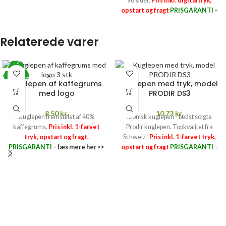
96 sider.
Pris inkl. digitaltryk,
opstart og fragt
PRISGARANTI
–
læs mere her >>
Relaterede varer
Kuglepen af kaffegrums
Kuglepen med tryk, model
med logo
PRODIR DS3
8,50
kr.
10,73
kr.
Kuglepen fremstillet af 40%
Ikonisk kuglepen - bedst solgte
kaffegrums.
Pris inkl. 1-farvet
Prodir kuglepen. Topkvalitet fra
tryk, opstart og fragt.
Schweiz!
Pris inkl. 1-farvet tryk,
PRISGARANTI
–
læs mere her >>
opstart og fragt
PRISGARANTI
–
læs mere her >>