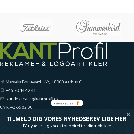
Marselis Boulevard 169, 1 8000 Aarhus C
+45 70 44 42 41
kundeservice@kantprofil.dk
POWERED BY
CVR. 42 66 82 30
Fynske Bank
TILMELD DIG VORES NYHEDSBREV LIGE HER!
Reg. 6851 Konto 1065689
Få nyheder og gode tilbud direkte i din indbakke
*alle priser på denne shop er ekskl. moms