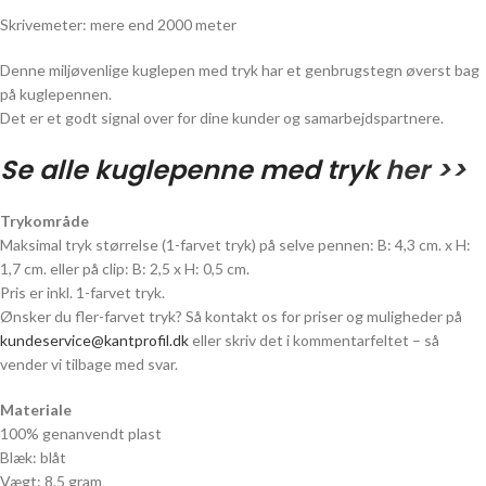
Skrivemeter: mere end 2000 meter
Denne miljøvenlige kuglepen med tryk har et genbrugstegn øverst bag
på kuglepennen.
Det er et godt signal over for dine kunder og samarbejdspartnere.
Se alle kuglepenne med tryk
her >>
Trykområde
Maksimal tryk størrelse (1-farvet tryk) på selve pennen: B: 4,3 cm. x H:
1,7 cm. eller på clip: B: 2,5 x H: 0,5 cm.
Pris er inkl. 1-farvet tryk.
Ønsker du fler-farvet tryk? Så kontakt os for priser og muligheder på
kundeservice@kantprofil.dk
eller skriv det i kommentarfeltet – så
vender vi tilbage med svar.
Materiale
100% genanvendt plast
Blæk: blåt
Vægt: 8,5 gram