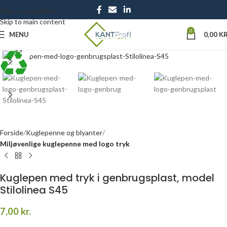
Skip to navigation
Skip to main content
0
MENU
0,00
KR
Click to enlarge
Forside
Kuglepenne og blyanter
Miljøvenlige kuglepenne med logo tryk
Kuglepen med tryk i genbrugsplast, model
Stilolinea S45
7,00
kr.