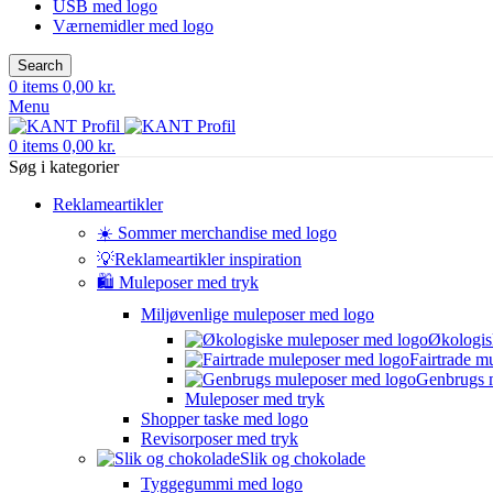
USB med logo
Værnemidler med logo
Search
0
items
0,00
kr.
Menu
0
items
0,00
kr.
Søg i kategorier
Reklameartikler
☀️ Sommer merchandise med logo
💡Reklameartikler inspiration
🛍️ Muleposer med tryk
Miljøvenlige muleposer med logo
Økologis
Fairtrade m
Genbrugs 
Muleposer med tryk
Shopper taske med logo
Revisorposer med tryk
Slik og chokolade
Tyggegummi med logo