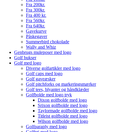
Fra 200kr.
Fra 300kr.
Fra 400 kr.
Fra 560kr.
Fra 640kr.
Gavekurve
Påskegaver
Summerbird chokolade
Wally and Whiz
Genbrugs muleposer med logo
Golf bukser
Golf med logo
Diverse golfartikler med logo
Golf caps med logo
Golf gaveæsker
Golf pitchforks og markeringsmærker
Golf tees, blyanter og håndklæder
Golfbolde med logo tryk
Dixon golfbolde med logo
Srixon golfbolde med logo
Taylormade golfbolde med logo
Titleist golfbolde med logo
Wilson golfbolde med logo
Golfparaply med logo
Golftøj med logo