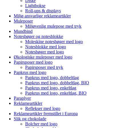
Diske
Lightbokse
Roll-ups & displays
Miljø ansvarlige reklameartikler
Muleposer
Miljøvenlig mulepose med tryk
Mundbind
Notesbøger og notesblokke
Moleskine notesbøger med logo
Notesblokke med logo
Notesbøger med logo
Økologiske muleposer med logo
Papirsposer med logo
Papirsposer med tryk
Papkrus med logo
Papkrus med logo, dobbeltlag
Papkrus med logo, dobbeltlag, BIO
Papkrus med logo, enkeltlag
Papkrus med logo, enkeltlag, BIO
Paraplyer
Reklameartikler
Reflekser med logo
Reklameartikler fremstillet i Europa
Slik og chokolade
Bolcher med logo