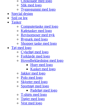
Chokolade med logo
Slik med logo
Tyggegummi med logo
Special design
Spil og leg
Tasker
Computertaske med logo
Køletasker med logo
Revisorposer med tryk
Rygsæk med logo
Shopper taske med logo
Tøj med logo
Cykeltøj med logo
Forklæde med logo
Hovedbeklædning med logo
Huer med logo
Kasket med logo
Jakker med logo
Polo med logo
Skjorter med logo
Sportstøj med logo
Padeltøj med logo
T-shirts med logo
Trøjer med logo
Vest med logo