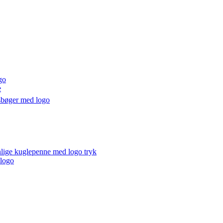
go
e
sbøger med logo
lige kuglepenne med logo tryk
 logo