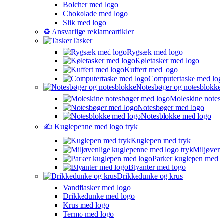
Bolcher med logo
Chokolade med logo
Slik med logo
♻️ Ansvarlige reklameartikler
Tasker
Rygsæk med logo
Køletasker med logo
Kuffert med logo
Computertaske med lo
Notesbøger og notesblokk
Moleskine note
Notesbøger med logo
Notesblokke med logo
✍️ Kuglepenne med logo tryk
Kuglepen med tryk
Miljøven
Parker kuglepen med
Blyanter med logo
Drikkedunke og krus
Vandflasker med logo
Drikkedunke med logo
Krus med logo
Termo med logo