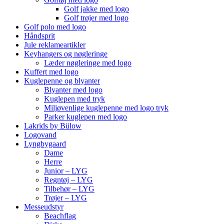
Golf jakke med logo
Golf trøjer med logo
Golf polo med logo
Håndsprit
Jule reklameartikler
Keyhangers og nøgleringe
Læder nøgleringe med logo
Kuffert med logo
Kuglepenne og blyanter
Blyanter med logo
Kuglepen med tryk
Miljøvenlige kuglepenne med logo tryk
Parker kuglepen med logo
Lakrids by Bülow
Logovand
Lyngbygaard
Dame
Herre
Junior – LYG
Regntøj – LYG
Tilbehør – LYG
Trøjer – LYG
Messeudstyr
Beachflag