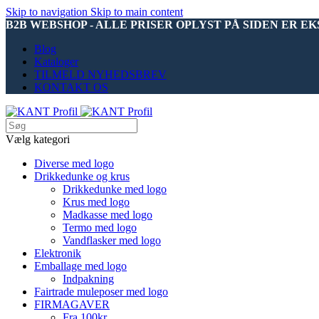
Skip to navigation
Skip to main content
B2B WEBSHOP - ALLE PRISER OPLYST PÅ SIDEN ER E
Blog
Kataloger
TILMELD NYHEDSBREV
KONTAKT OS
Vælg kategori
Diverse med logo
Drikkedunke og krus
Drikkedunke med logo
Krus med logo
Madkasse med logo
Termo med logo
Vandflasker med logo
Elektronik
Emballage med logo
Indpakning
Fairtrade muleposer med logo
FIRMAGAVER
Fra 100kr.