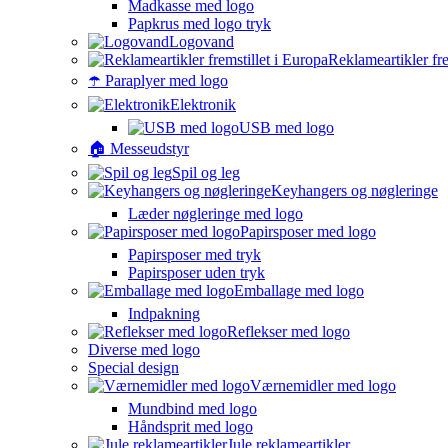
Madkasse med logo
Papkrus med logo tryk
Logovand
Reklameartikler fre
☂️ Paraplyer med logo
Elektronik
USB med logo
🏠 Messeudstyr
Spil og leg
Keyhangers og nøgleringe
Læder nøgleringe med logo
Papirsposer med logo
Papirsposer med tryk
Papirsposer uden tryk
Emballage med logo
Indpakning
Reflekser med logo
Diverse med logo
Special design
Værnemidler med logo
Mundbind med logo
Håndsprit med logo
Jule reklameartikler