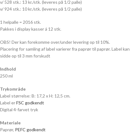
v/ 528 stk.: 13 kr./stk. (leveres på 1/2 palle)
v/ 924 stk.: 10 kr./stk. (leveres på 1/2 palle)
1 helpalle = 2016 stk.
Pakkes i display kasser á 12 stk.
OBS! Der kan forekomme over/under levering op til 10%.
Placering for samling af label varierer fra paprør til paprør. Label kan
sidde op til 3 mm forskudt
Indhold
250 ml
Trykområde
Label størrelse: B: 17,2 x H: 12,5 cm.
Label er
FSC godkendt
Digital 4-farvet tryk
Materiale
Paprør,
PEFC godkendt