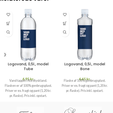
Logovand, 0,5l., model
Logovand, 0,5l., model
Tube
Bone
6,95
kr.
6,65
kr.
Vand tappet i Nordtyskland.
Flaske af 100% genbrugsplast.
Flasken er af 100% genbrugsplast.
Priser er ex. fragt og pant (1,20 kr.
Priser er ex. fragt og pant (1,20 kr.
pr. flaske). Pris inkl. opstart.
pr. flaske). Pris inkl. opstart.