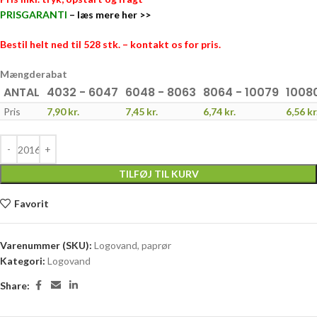
PRISGARANTI
–
læs mere her >>
Bestil helt ned til 528 stk. – kontakt os for pris.
Mængderabat
ANTAL
4032 - 6047
6048 - 8063
8064 - 10079
10080
Pris
7,90
kr.
7,45
kr.
6,74
kr.
6,56
kr
TILFØJ TIL KURV
Favorit
Varenummer (SKU):
Logovand, paprør
Kategori:
Logovand
Share: