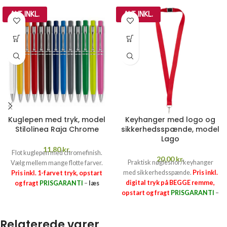
ALT INKL.
ALT INKL.
Kuglepen med tryk, model
Keyhanger med logo og
Stilolinea Raja Chrome
sikkerhedsspænde, model
Lago
11,80
kr.
Flot kuglepen med chromefinish.
20,00
kr.
Praktisk nøglesnor/keyhanger
Vælg mellem mange flotte farver.
med sikkerhedsspænde.
Pris inkl.
Pris inkl. 1-farvet tryk, opstart
digital tryk på BEGGE remme,
og fragt
PRISGARANTI
–
læs
opstart og fragt
PRISGARANTI
–
mere her >>
læs mere her >>
Relaterede varer