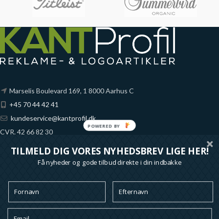
Marselis Boulevard 169, 1 8000 Aarhus C
+45 70 44 42 41
kundeservice@kantprofil.dk
POWERED
CVR. 42 66 82 30
BY
Fynske Bank
TILMELD DIG VORES NYHEDSBREV LIGE HER!
Reg. 6851 Konto 1065689
Få nyheder og gode tilbud direkte i din indbakke
*alle priser på denne shop er ekskl. moms
Ofte stillede spørgsmål
Handelsbetingelser
Om KANT Profil