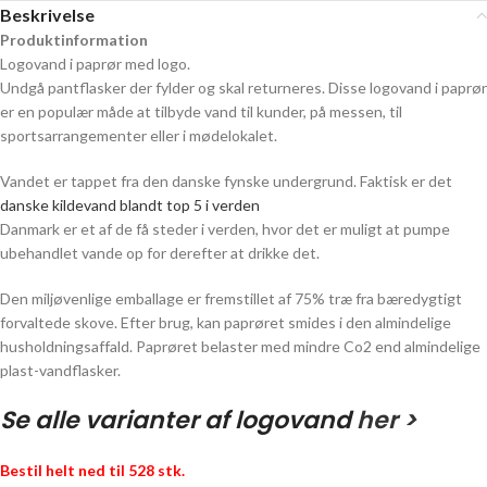
Beskrivelse
Produktinformation
Logovand i paprør med logo.
Undgå pantflasker der fylder og skal returneres. Disse logovand i paprør
er en populær måde at tilbyde vand til kunder, på messen, til
sportsarrangementer eller i mødelokalet.
Vandet er tappet fra den danske fynske undergrund. Faktisk er det
danske kildevand blandt top 5 i verden
Danmark er et af de få steder i verden, hvor det er muligt at pumpe
ubehandlet vande op for derefter at drikke det.
Den miljøvenlige emballage er fremstillet af 75% træ fra bæredygtigt
forvaltede skove. Efter brug, kan paprøret smides i den almindelige
husholdningsaffald. Paprøret belaster med mindre Co2 end almindelige
plast-vandflasker.
Se alle varianter af logovand
her >
Bestil helt ned til 528 stk.