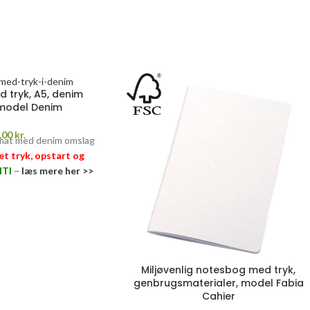
 tryk, A5, denim
model Denim
,00
kr.
mat med denim omslag
vet tryk, opstart og
TI
–
læs mere her >>
Miljøvenlig notesbog med tryk,
genbrugsmaterialer, model Fabia
Cahier