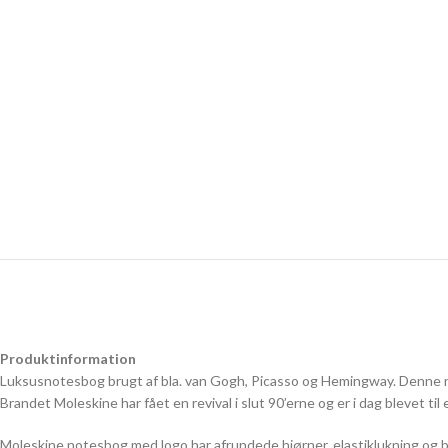
Produktinformation
Luksusnotesbog brugt af bla. van Gogh, Picasso og Hemingway. Denne n
Brandet Moleskine har fået en revival i slut 90’erne og er i dag blevet til 
Moleskine notesbog med logo har afrundede hjørner, elastiklukning og b