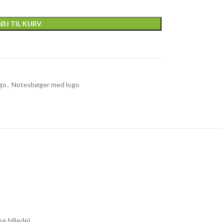
FØJ TIL KURV
go
,
Notesbøger med logo
 billede).