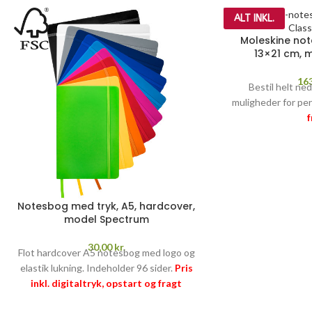
ALT INKL.
Moleskine no
13×21 cm, m
16
Bestil helt ned
muligheder for pe
Opsta
PRÆGNING
Notesbog med tryk, A5, hardcover,
model Spectrum
499,-
30,00
kr.
Flot hardcover A5 notesbog med logo og
elastik lukning. Indeholder 96 sider.
Pris
inkl. digitaltryk, opstart og fragt
PRISGARANTI
–
læs mere her >>