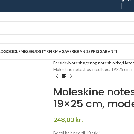
 LOGO
GOLF
MESSEUDSTYR
FIRMAGAVER
BRANDS
PRISGARANTI
Forside
Notesbøger og notesblokke
Notes
Moleskine notesbog med logo, 19×25 cm, m
Moleskine note
19×25 cm, mode
248,00
kr.
Bestil helt ned til 10 stk.!