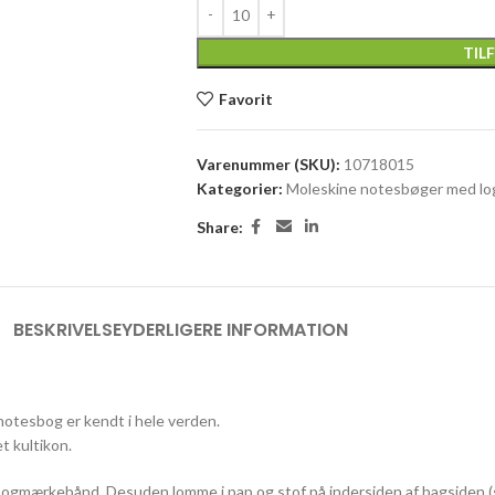
TIL
Favorit
Varenummer (SKU):
10718015
Kategorier:
Moleskine notesbøger med lo
Share:
BESKRIVELSE
YDERLIGERE INFORMATION
otesbog er kendt i hele verden.
et kultikon.
ogmærkebånd. Desuden lomme i pap og stof på indersiden af bagsiden (se