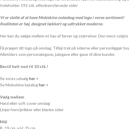
Indeholder 192 stk. elfenbensfarvede sider
Vi er stolte af at have Moleskine notesbog med logo i vores sortiment!
Kvaliteten er høj, designet lækkert og udtrykket moderne.
Her kan du vælge mellem et hav af farver og størrelser. Den mest solgte
Få præget dit logo på omslag. Tilføj tryk på siderne eller personliggør 
Alletiders som personalegave, julegave eller gave til dine kunder.
Bestil helt ned til 10 stk.!
Se vores udvalg
her >
Se Moleskine katalog
her >
Vælg mellem
Hard eller soft cover omslag
Linjer/tern/prikker eller blanke sider
Mål
B: 19 cm. x H: 25 cm.