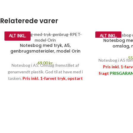
Relaterede varer
ALT INKL.
ALT INKL.
Notesbog med
Notesbog med tryk, A5,
omslag, 
genbrugsmaterialer, model Orin
55
Notesbog i A5 for
69,00
kr.
Notesbog i A5. Omslag fremstillet af
Pris inkl. 1-far
genanvendt plastik. God til at have med i
fragt
PRISGARAN
tasken.
Pris inkl. 1-farvet tryk, opstart
og fragt
PRISGARANTI
–
læs mere her
>>