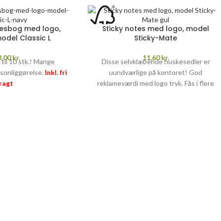
tesbog med logo,
Sticky notes med logo, model
odel Classic L
Sticky-Mate
3,00
kr.
11,60
kr.
 til 10 stk.! Mange
Disse selvklæbende huskesedler er
rsonliggørelse.
Inkl. fri
uundværlige på kontoret! God
fragt
reklameværdi med logo tryk. Fås i flere
rtspriser
farver.
Pris inkl. tryk, opstart og fragt
PRISGARANTI
–
læs mere her >>
5+ FARVER /
DIGITAL TRYK
499,-