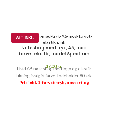
ALT INKL.
ALT INKL.
Notesbog med tryk, A5, med
farvet elastik, model Spectrum
37,00
kr.
Hvid A5 notesbog med logo og elastik
lukning i valgfri farve. Indeholder 80 ark.
Pris inkl. 1-farvet tryk, opstart og
fragt
PRISGARANTI
–
læs mere her >>
Notesbo
juteomsl