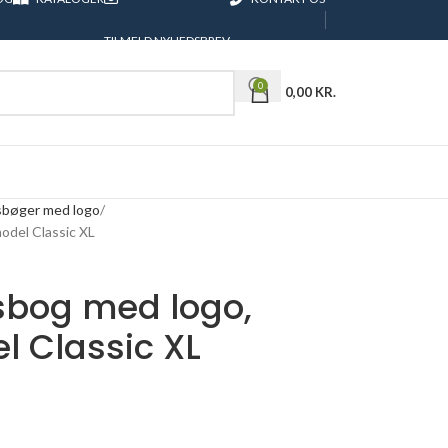
TILMELD NYHEDSBREV
0
0,00
KR.
bøger med logo
odel Classic XL
sbog med logo,
l Classic XL