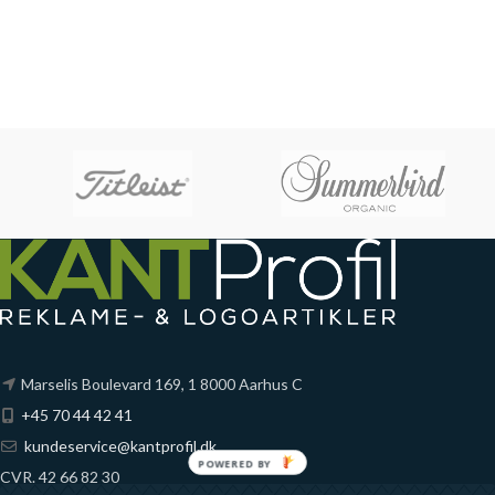
Marselis Boulevard 169, 1 8000 Aarhus C
+45 70 44 42 41
kundeservice@kantprofil.dk
POWERED
CVR. 42 66 82 30
BY