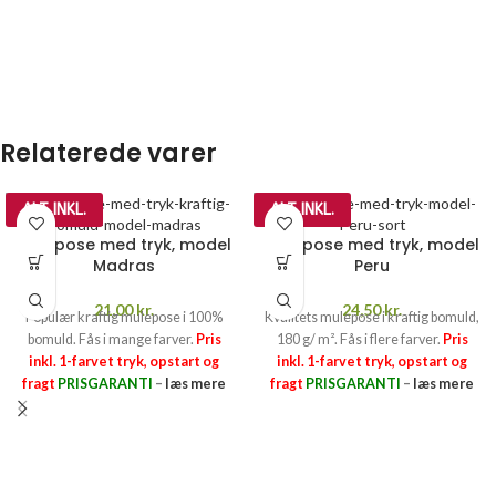
Relaterede varer
ALT INKL.
ALT INKL.
Mulepose med tryk, model
Mulepose med tryk, model
Madras
Peru
21,00
kr.
24,50
kr.
Populær kraftig mulepose i 100%
Kvalitets mulepose i kraftig bomuld,
bomuld. Fås i mange farver.
Pris
180 g/ m². Fås i flere farver.
Pris
inkl. 1-farvet tryk, opstart og
inkl. 1-farvet tryk, opstart og
fragt
PRISGARANTI
–
læs mere
fragt
PRISGARANTI
–
læs mere
her >>
her >>