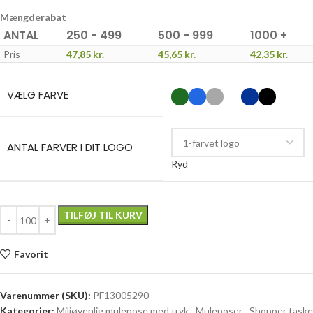
Mængderabat
ANTAL
250 - 499
500 - 999
1000 +
Pris
47,85
kr.
45,65
kr.
42,35
kr.
VÆLG FARVE
ANTAL FARVER I DIT LOGO
Ryd
TILFØJ TIL KURV
Favorit
Varenummer (SKU):
PF13005290
Kategorier:
Miljøvenlig mulepose med tryk
,
Muleposer
,
Shopper taske