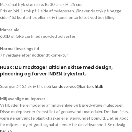
Maksimal tryk størrelse: B: 30 cm. x H: 25 cm.
Pris er inkl. 1 tryk på 1 side af muleposen. Ønsker du tryk på begge
sider? Så kontakt os eller skriv i kommentarfeltet ved bestilling.
Materiale
600D of GRS certified recycled polyester
Normal leveringstid
7 hverdage efter godkendt korrektur
HUSK: Du modtager altid en skitse med design,
placering og farver INDEN trykstart.
Spørgsmål? Så skriv til os på
kundeservice@kantprofil.dk
Miljøvenlige muleposer
Vi tilbyder flere modeller af miljøvenlige og bæredygtige muleposer.
Disse muleposer er fremstillet af genanvendt materialer. Det kan f.eks.
være genanvendte plastikflasker eller genvundet bomuld. Det er godt
for miljøet – og et godt signal at sende for din virksomhed. Se udvalg
her >>