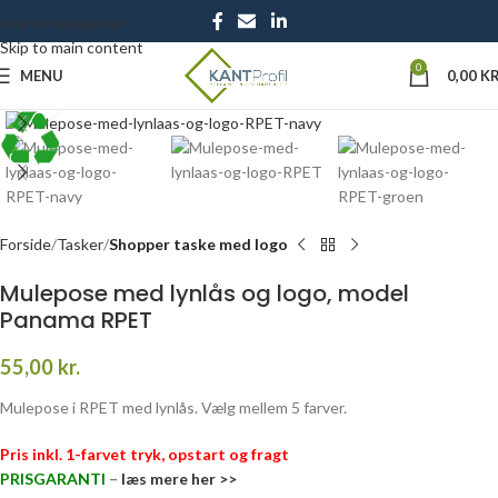
Skip to navigation
Skip to main content
0
MENU
0,00
KR
Click to enlarge
Forside
Tasker
Shopper taske med logo
Mulepose med lynlås og logo, model
Panama RPET
55,00
kr.
Mulepose i RPET med lynlås. Vælg mellem 5 farver.
Pris inkl. 1-farvet tryk, opstart og fragt
PRISGARANTI
–
læs mere her >>