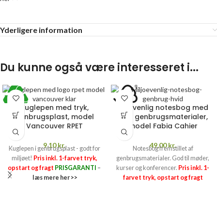
Yderligere information
Du kunne også være interesseret i...
Kuglepen med tryk,
Miljøvenlig notesbog med
genbrugsplast, model
tryk, genbrugsmaterialer,
Vancouver RPET
model Fabia Cahier
9,10
kr.
49,00
kr.
Kuglepen i genbrugsplast - godt for
Notesbog fremstillet af
miljøet!
Pris inkl. 1-farvet tryk,
genbrugsmaterialer. God til møder,
opstart og fragt
PRISGARANTI
–
kurser og konferencer.
Pris inkl. 1-
læs mere her >>
farvet tryk, opstart og fragt
PRISGARANTI
–
læs mere her >>