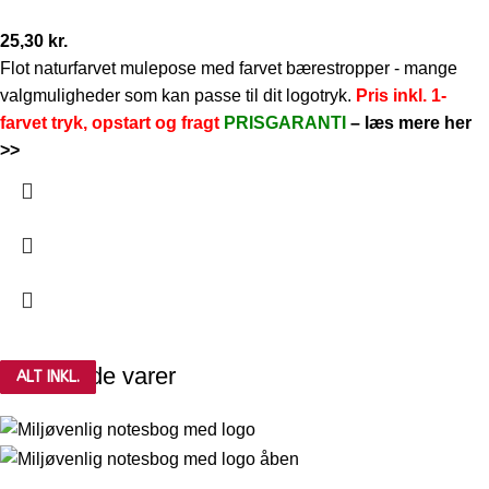
25,30
kr.
Flot naturfarvet mulepose med farvet bærestropper - mange
valgmuligheder som kan passe til dit logotryk.
Pris inkl. 1-
farvet tryk, opstart og fragt
PRISGARANTI
–
læs mere her
>>
Relaterede varer
ALT INKL.
ALT INKL.
ALT INKL.
ALT INKL.
ALT INKL.
ALT INKL.