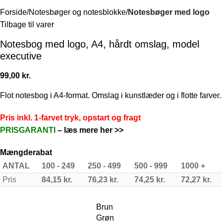
Forside
Notesbøger og notesblokke
Notesbøger med logo
Tilbage til varer
Notesbog med logo, A4, hårdt omslag, model
executive
99,00
kr.
Flot notesbog i A4-format. Omslag i kunstlæder og i flotte farver.
Pris inkl. 1-farvet tryk, opstart og fragt
PRISGARANTI
–
læs mere her >>
Mængderabat
ANTAL
100 - 249
250 - 499
500 - 999
1000 +
Pris
84,15
kr.
76,23
kr.
74,25
kr.
72,27
kr.
Brun
Grøn