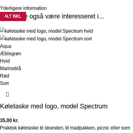
Yderligere information
Du kunne også være interesseret i...
ALT INKL.
ALT INKL.
Aqua
Æblegrøn
Hvid
Marineblå
Rød
Sort
Køletaske med logo, model Spectrum
35,00
kr.
Praktisk køletaske til stranden, til madpakken, picnic eller som