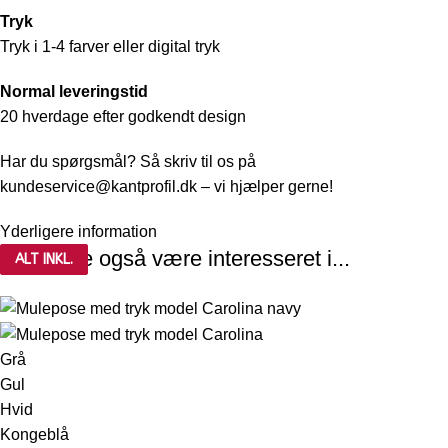
Tryk
Tryk i 1-4 farver eller digital tryk
Normal leveringstid
20 hverdage efter godkendt design
Har du spørgsmål? Så skriv til os på
kundeservice@kantprofil.dk
– vi hjælper gerne!
Yderligere information
Du kunne også være interesseret i...
ALT INKL.
ALT INKL.
Grå
Gul
Hvid
Kongeblå