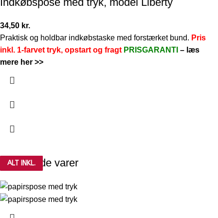
Indkøbspose med tryk, model Liberty
34,50
kr.
Praktisk og holdbar indkøbstaske med forstærket bund.
Pris
inkl. 1-farvet tryk, opstart og fragt
PRISGARANTI
–
læs
mere her >>
Relaterede varer
ALT INKL.
ALT INKL.
ALT INKL.
ALT INKL.
ALT INKL.
ALT INKL.
ALT INKL.
ALT INKL.