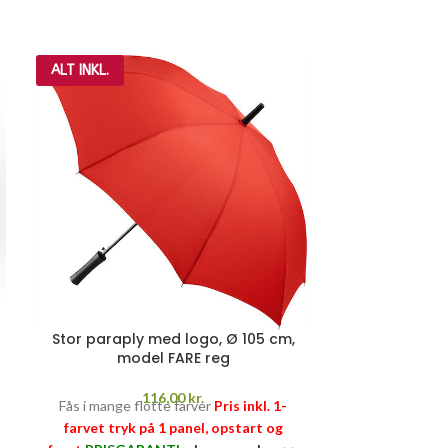
ALT INKL.
ALT INKL.
Stor paraply med logo, Ø 105 cm,
Stor parapl
model FARE reg
m
116,00
kr.
Fås i mange flotte farver
Pris inkl. 1-
God solid para
farvet tryk på 1 panel, opstart og
Pris inkl. 1