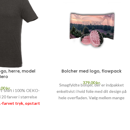
ogo, herre, model
Bolcher med logo, flowpack
Hero
379,00
kr.
Smagfyldte bolsjer, der er indpakket
,00
kr.
x t-shirt i 100% OEKO-
enkeltvist i hvid folie med dit design på
 20 farver i størrelse
hele overfladen. Vælg mellem mange
 1-farvet tryk, opstart
forskellige smage.
OBS! PRISER ER PR.
RANTI
–
læs mere her
KG, INKL. SUKKERAFTGIFT (25,97 kr.
>>
pr. kg).
Pris pr. kg inkl. 1-farvet tryk,
sukkerafgift, opstart og fragt
PRISGARANTI
–
læs mere her >>