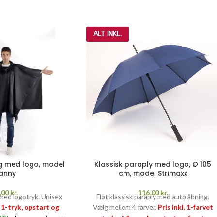
ALT INKL.
g med logo, model
Klassisk paraply med logo, Ø 105
anny
cm, model Strimaxx
,00
kr.
116,00
kr.
med logotryk. Unisex
Flot klassisk paraply med auto åbning.
. 1-tryk, opstart og
Vælg mellem 4 farver.
Pris inkl. 1-farvet