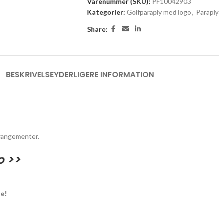
Varenummer (SKU):
PF10042903
Kategorier:
Golfparaply med logo
,
Paraply
Share:
BESKRIVELSE
YDERLIGERE INFORMATION
rrangementer.
o >>
ne!