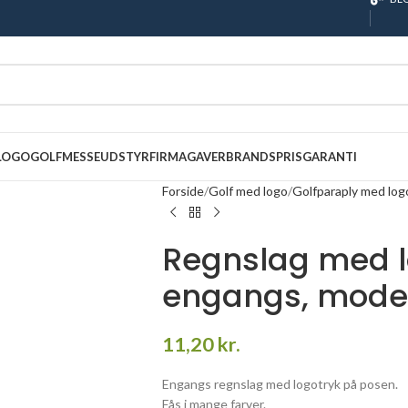
 LOGO
GOLF
MESSEUDSTYR
FIRMAGAVER
BRANDS
PRISGARANTI
Forside
Golf med logo
Golfparaply med log
Regnslag med l
engangs, model
11,20
kr.
Engangs regnslag med logotryk på posen.
Fås i mange farver.