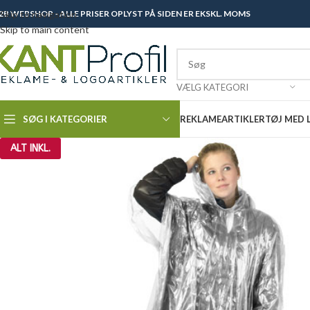
2B WEBSHOP - ALLE PRISER OPLYST PÅ SIDEN ER EKSKL. MOMS
Skip to navigation
Skip to main content
VÆLG KATEGORI
SØG I KATEGORIER
REKLAMEARTIKLER
TØJ MED
ALT INKL.