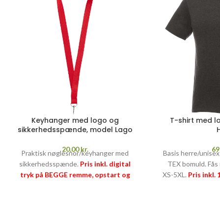
Keyhanger med logo og
T-shirt med l
sikkerhedsspænde, model Lago
20,00
kr.
69
Praktisk nøglesnor/keyhanger med
Basis herre/unise
sikkerhedsspænde.
Pris inkl. digital
TEX bomuld. Fås i
tryk på BEGGE remme, opstart og
XS-5XL.
Pris inkl.
fragt
PRISGARANTI
–
læs mere her >>
og fragt
PRISGA