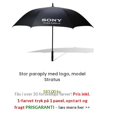
Stor paraply med logo, model
Stratus
183,00
kr.
Fås i over 30 forskellige farver!
Pris inkl.
1-farvet tryk på 1 panel, opstart og
fragt
PRISGARANTI
–
læs mere her >>