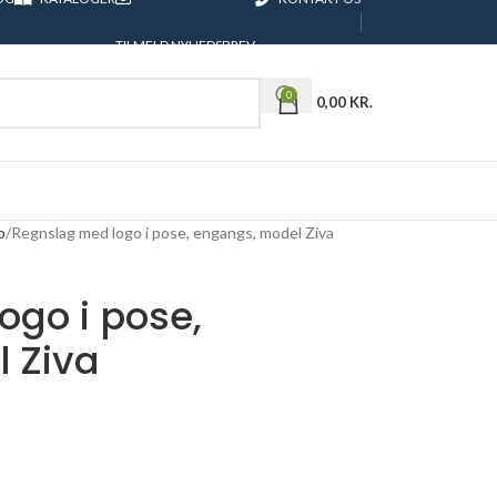
TILMELD NYHEDSBREV
0
0,00
KR.
o
Regnslag med logo i pose, engangs, model Ziva
ogo i pose,
 Ziva