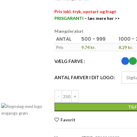
Pris inkl. tryk, opstart og fragt
PRISGARANTI
–
læs mere her >>
Mængderabat
ANTAL
500 - 999
1000 -
Pris
9,74
kr.
8,29
kr.
VÆLG FARVE
ANTAL FARVER I DIT LOGO
TIL
Favorit