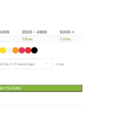
 2499
2500 - 4999
5000 +
7,95
kr.
7,73
kr.
Ryd
FØJ TIL KURV