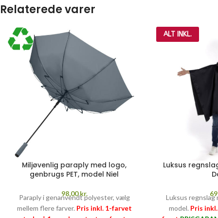
Relaterede varer
ALT INKL.
Miljøvenlig paraply med logo,
Luksus regnsla
genbrugs PET, model Niel
D
98,00
kr.
69
Paraply i genanvendt polyester, vælg
Luksus regnslag 
mellem flere farver.
Pris inkl. 1-farvet
model.
Pris inkl