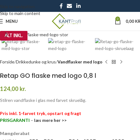
Skip to navigation
Skip to main content
0
MENU
0,00
KR
Click to enlarge
ALT INKL.
Forside
Drikkedunke og krus
Vandflasker med logo
Retap GO flaske med logo 0,8 l
124,00
kr.
Stilren vandflaske i glas med farvet skruelåg.
Pris inkl. 1-farvet tryk, opstart og fragt
PRISGARANTI
–
læs mere her >>
Mængderabat