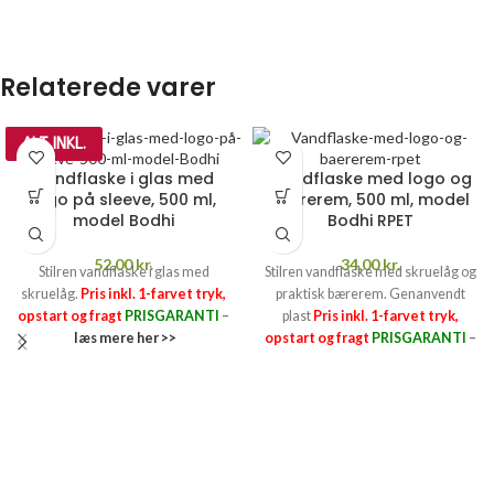
Relaterede varer
ALT INKL.
Vandflaske i glas med
Vandflaske med logo og
logo på sleeve, 500 ml,
bærerem, 500 ml, model
model Bodhi
Bodhi RPET
52,00
kr.
34,00
kr.
Stilren vandflaske i glas med
Stilren vandflaske med skruelåg og
skruelåg.
Pris inkl. 1-farvet tryk,
praktisk bærerem. Genanvendt
opstart og fragt
PRISGARANTI
–
plast
Pris inkl. 1-farvet tryk,
læs mere her >>
opstart og fragt
PRISGARANTI
–
læs mere her >>