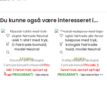
Du kunne også være interesseret i...
Klassisk t-shirt med tryk,
Mulepose med tryk,
ØKO Fairtrade bomuld,
økologisk Fairtrade
model Neutral
bomuld, model Neutral
122,00
kr.
69,00
kr.
Klassisk t-shirt i økologisk
Kraftig mulepose i økologisk
Fairtrade bomuld fra Neutral®
Pris
Fairtrade bomuld
Pris inkl. 1-
inkl. 1-farvet tryk, opstart og
farvet tryk, opstart og fragt
fragt
PRISGARANTI
–
læs mere
PRISGARANTI
–
læs mere her >>
her >>