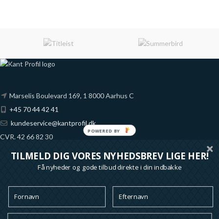
Marselis Boulevard 169, 1 8000 Aarhus C
+45 70 44 42 41
kundeservice@kantprofil.dk
POWERED BY
CVR. 42 66 82 30
Fynske Bank
TILMELD DIG VORES NYHEDSBREV LIGE HER!
Reg. 6851 Konto 1065689
Få nyheder og gode tilbud direkte i din indbakke
*alle priser på denne shop er ekskl. moms
Ofte stillede spørgsmål
Handelsbetingelser
Om KANT Profil