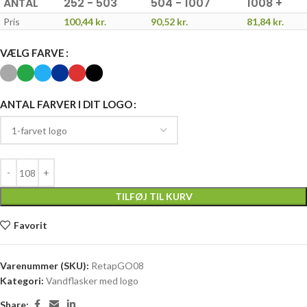
ANTAL
252 - 503
504 - 1007
1008 +
Pris
100,44
kr.
90,52
kr.
81,84
kr.
VÆLG FARVE
ANTAL FARVER I DIT LOGO
TILFØJ TIL KURV
Favorit
Varenummer (SKU):
RetapGO08
Kategori:
Vandflasker med logo
Share: