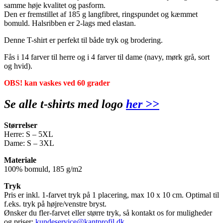
samme høje kvalitet og pasform.
Den er fremstillet af 185 g langfibret, ringspundet og kæmmet
bomuld. Halsribben er 2-lags med elastan.
Denne T-shirt er perfekt til både tryk og brodering.
Fås i 14 farver til herre og i 4 farver til dame (navy, mørk grå, sort
og hvid).
OBS! kan vaskes ved 60 grader
Se alle t-shirts med logo
her >>
Størrelser
Herre: S – 5XL
Dame: S – 3XL
Materiale
100% bomuld, 185 g/m2
Tryk
Pris er inkl. 1-farvet tryk på 1 placering, max 10 x 10 cm. Optimal til
f.eks. tryk på højre/venstre bryst.
Ønsker du fler-farvet eller større tryk, så kontakt os for muligheder
og priser;
kundeservice@kantprofil.dk