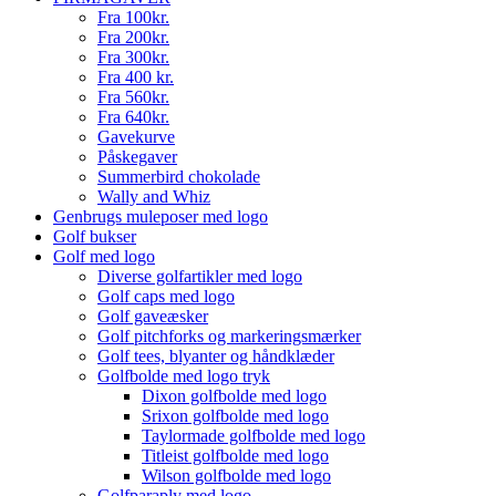
Fra 100kr.
Fra 200kr.
Fra 300kr.
Fra 400 kr.
Fra 560kr.
Fra 640kr.
Gavekurve
Påskegaver
Summerbird chokolade
Wally and Whiz
Genbrugs muleposer med logo
Golf bukser
Golf med logo
Diverse golfartikler med logo
Golf caps med logo
Golf gaveæsker
Golf pitchforks og markeringsmærker
Golf tees, blyanter og håndklæder
Golfbolde med logo tryk
Dixon golfbolde med logo
Srixon golfbolde med logo
Taylormade golfbolde med logo
Titleist golfbolde med logo
Wilson golfbolde med logo
Golfparaply med logo