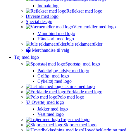
Indpakning
Reflekser med logo
Diverse med logo
Special design
Værnemidler med logo
Mundbind med logo
Håndsprit med logo
Jule reklameartikler
🗳️ Merchandise til valg
Tøj med logo
Sportstøj med logo
Padeltøj og udstyr med logo
Golftøj med logo
Cykeltøj med logo
T-shirts med logo
Forklæde med logo
Polo med logo
🧥 Overtøj med logo
Jakker med logo
Vest med logo
Trøjer med logo
Skjorter med logo
Hovedbeklædning med