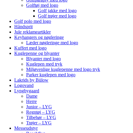
Golftøj med logo
Golf jakke med logo
Golf trøjer med logo
Golf polo med logo
Håndsprit
Jule reklameartikler
Keyhangers og nøgleringe
Læder nøgleringe med logo
Kuffert med logo
Kuglepenne og blyanter
Blyanter med logo
Kuglepen med tryk
Miljøvenlige kuglepenne med logo tryk
Parker kuglepen med logo
Lakrids by Bülow
Logovand
Lyngbygaard
Dame
Herre
Junior – LYG
Regntøj – LYG
Tilbehør – LYG
Trøjer – LYG
Messeudstyr