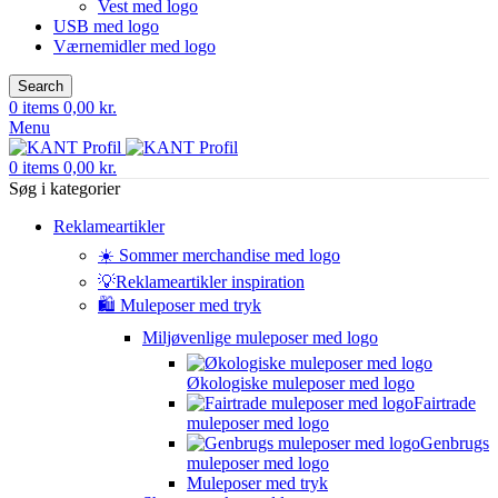
Vest med logo
USB med logo
Værnemidler med logo
Search
0
items
0,00
kr.
Menu
0
items
0,00
kr.
Søg i kategorier
Reklameartikler
☀️ Sommer merchandise med logo
💡Reklameartikler inspiration
🛍️ Muleposer med tryk
Miljøvenlige muleposer med logo
Økologiske muleposer med logo
Fairtrade
muleposer med logo
Genbrugs
muleposer med logo
Muleposer med tryk