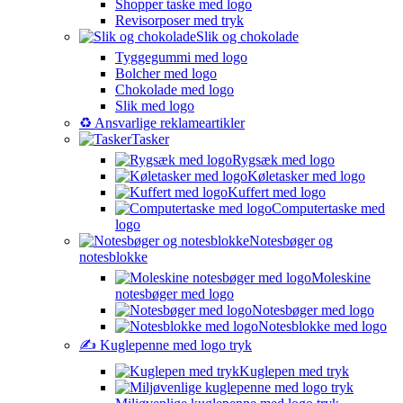
Shopper taske med logo
Revisorposer med tryk
Slik og chokolade
Tyggegummi med logo
Bolcher med logo
Chokolade med logo
Slik med logo
♻️ Ansvarlige reklameartikler
Tasker
Rygsæk med logo
Køletasker med logo
Kuffert med logo
Computertaske med
logo
Notesbøger og
notesblokke
Moleskine
notesbøger med logo
Notesbøger med logo
Notesblokke med logo
✍️ Kuglepenne med logo tryk
Kuglepen med tryk