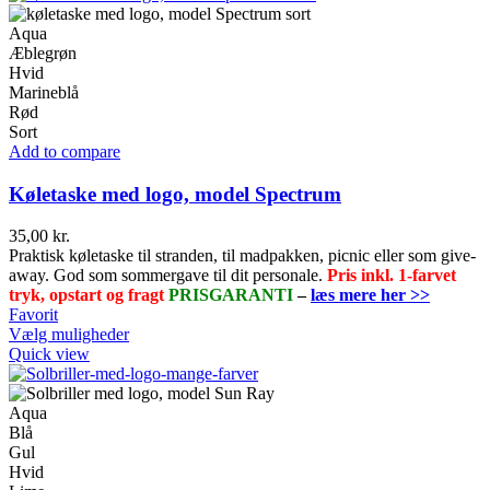
Aqua
Æblegrøn
Hvid
Marineblå
Rød
Sort
Add to compare
Køletaske med logo, model Spectrum
35,00
kr.
Praktisk køletaske til stranden, til madpakken, picnic eller som give-
away. God som sommergave til dit personale.
Pris inkl. 1-farvet
tryk, opstart og fragt
PRISGARANTI
–
læs mere her >>
Favorit
Dette
Vælg muligheder
vare
Quick view
har
flere
varianter.
Aqua
Mulighederne
Blå
kan
Gul
vælges
Hvid