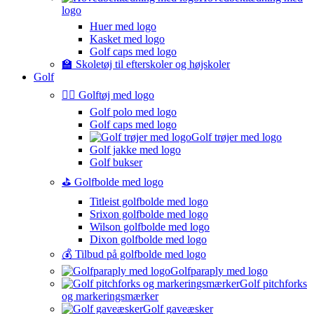
logo
Huer med logo
Kasket med logo
Golf caps med logo
🏫 Skoletøj til efterskoler og højskoler
Golf
🏌️‍♂️ Golftøj med logo
Golf polo med logo
Golf caps med logo
Golf trøjer med logo
Golf jakke med logo
Golf bukser
⛳️ Golfbolde med logo
Titleist golfbolde med logo
Srixon golfbolde med logo
Wilson golfbolde med logo
Dixon golfbolde med logo
💰 Tilbud på golfbolde med logo
Golfparaply med logo
Golf pitchforks
og markeringsmærker
Golf gaveæsker