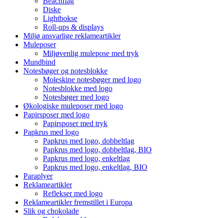
Beachflag
Diske
Lightbokse
Roll-ups & displays
Miljø ansvarlige reklameartikler
Muleposer
Miljøvenlig mulepose med tryk
Mundbind
Notesbøger og notesblokke
Moleskine notesbøger med logo
Notesblokke med logo
Notesbøger med logo
Økologiske muleposer med logo
Papirsposer med logo
Papirsposer med tryk
Papkrus med logo
Papkrus med logo, dobbeltlag
Papkrus med logo, dobbeltlag, BIO
Papkrus med logo, enkeltlag
Papkrus med logo, enkeltlag, BIO
Paraplyer
Reklameartikler
Reflekser med logo
Reklameartikler fremstillet i Europa
Slik og chokolade