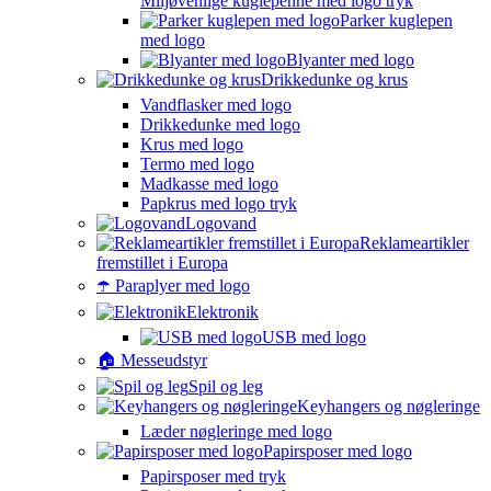
Miljøvenlige kuglepenne med logo tryk
Parker kuglepen
med logo
Blyanter med logo
Drikkedunke og krus
Vandflasker med logo
Drikkedunke med logo
Krus med logo
Termo med logo
Madkasse med logo
Papkrus med logo tryk
Logovand
Reklameartikler
fremstillet i Europa
☂️ Paraplyer med logo
Elektronik
USB med logo
🏠 Messeudstyr
Spil og leg
Keyhangers og nøgleringe
Læder nøgleringe med logo
Papirsposer med logo
Papirsposer med tryk