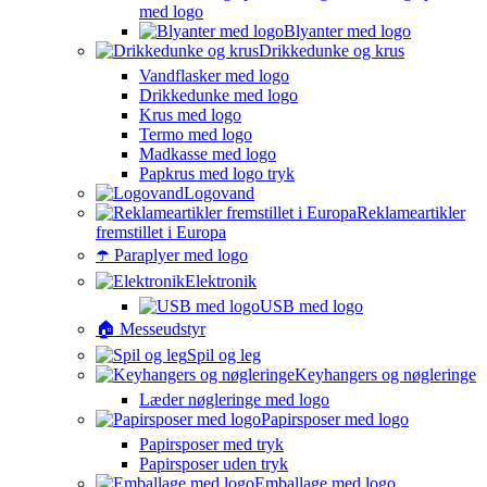
med logo
Blyanter med logo
Drikkedunke og krus
Vandflasker med logo
Drikkedunke med logo
Krus med logo
Termo med logo
Madkasse med logo
Papkrus med logo tryk
Logovand
Reklameartikler
fremstillet i Europa
☂️ Paraplyer med logo
Elektronik
USB med logo
🏠 Messeudstyr
Spil og leg
Keyhangers og nøgleringe
Læder nøgleringe med logo
Papirsposer med logo
Papirsposer med tryk
Papirsposer uden tryk
Emballage med logo