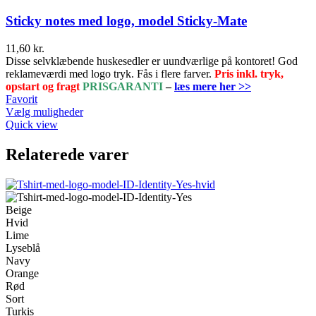
Sticky notes med logo, model Sticky-Mate
11,60
kr.
Disse selvklæbende huskesedler er uundværlige på kontoret! God
reklameværdi med logo tryk. Fås i flere farver.
Pris inkl. tryk,
opstart og fragt
PRISGARANTI
–
læs mere her >>
Favorit
Dette
Vælg muligheder
vare
Quick view
har
flere
Relaterede varer
varianter.
Mulighederne
kan
vælges
Beige
på
Hvid
varesiden
Lime
Lyseblå
Navy
Orange
Rød
Sort
Turkis