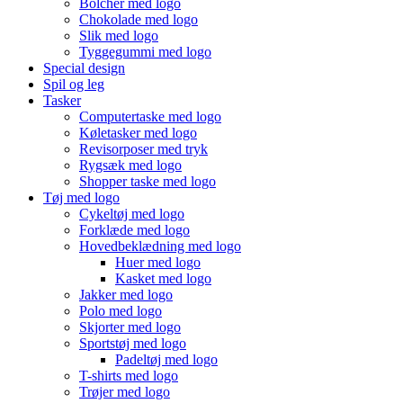
Bolcher med logo
Chokolade med logo
Slik med logo
Tyggegummi med logo
Special design
Spil og leg
Tasker
Computertaske med logo
Køletasker med logo
Revisorposer med tryk
Rygsæk med logo
Shopper taske med logo
Tøj med logo
Cykeltøj med logo
Forklæde med logo
Hovedbeklædning med logo
Huer med logo
Kasket med logo
Jakker med logo
Polo med logo
Skjorter med logo
Sportstøj med logo
Padeltøj med logo
T-shirts med logo
Trøjer med logo