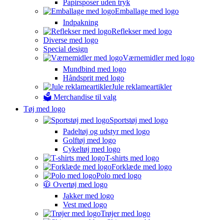
Papirsposer uden tryk
Emballage med logo
Indpakning
Reflekser med logo
Diverse med logo
Special design
Værnemidler med logo
Mundbind med logo
Håndsprit med logo
Jule reklameartikler
🗳️ Merchandise til valg
Tøj med logo
Sportstøj med logo
Padeltøj og udstyr med logo
Golftøj med logo
Cykeltøj med logo
T-shirts med logo
Forklæde med logo
Polo med logo
🧥 Overtøj med logo
Jakker med logo
Vest med logo
Trøjer med logo