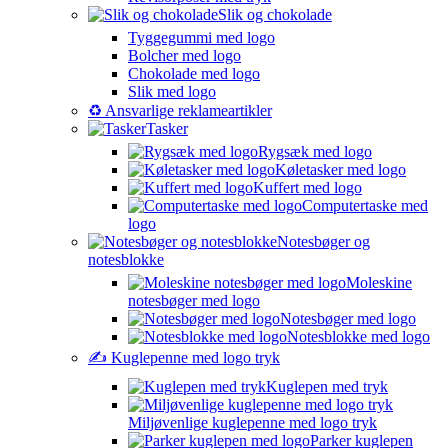
Slik og chokolade
Tyggegummi med logo
Bolcher med logo
Chokolade med logo
Slik med logo
♻️ Ansvarlige reklameartikler
Tasker
Rygsæk med logo
Køletasker med logo
Kuffert med logo
Computertaske med
logo
Notesbøger og
notesblokke
Moleskine
notesbøger med logo
Notesbøger med logo
Notesblokke med logo
✍️ Kuglepenne med logo tryk
Kuglepen med tryk
Miljøvenlige kuglepenne med logo tryk
Parker kuglepen