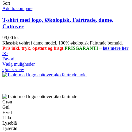
Sort
Add to compare
T-shirt med logo, Økologisk, Fairtrade, dame,
Cottover
99,00
kr.
Klassisk t-shirt i dame model, 100% økologisk Fairtrade bomuld.
Pris inkl. tryk, opstart og fragt
PRISGARANTI
–
læs mere her
>>
Favorit
Dette
Vælg muligheder
vare
Quick view
har
flere
varianter.
Mulighederne
kan
vælges
Grøn
på
Gul
varesiden
Hvid
Lilla
Lyseblå
Lyserød