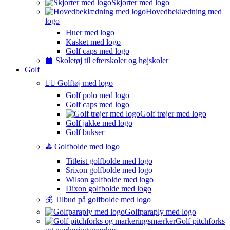
Skjorter med logo
Hovedbeklædning med
logo
Huer med logo
Kasket med logo
Golf caps med logo
🏫 Skoletøj til efterskoler og højskoler
Golf
🏌️‍♂️ Golftøj med logo
Golf polo med logo
Golf caps med logo
Golf trøjer med logo
Golf jakke med logo
Golf bukser
⛳️ Golfbolde med logo
Titleist golfbolde med logo
Srixon golfbolde med logo
Wilson golfbolde med logo
Dixon golfbolde med logo
💰 Tilbud på golfbolde med logo
Golfparaply med logo
Golf pitchforks