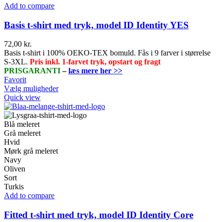
Add to compare
Basis t-shirt med tryk, model ID Identity YES
72,00
kr.
Basis t-shirt i 100% OEKO-TEX bomuld. Fås i 9 farver i størrelse
S-3XL.
Pris inkl. 1-farvet tryk, opstart og fragt
PRISGARANTI
–
læs mere her >>
Favorit
Dette
Vælg muligheder
vare
Quick view
har
flere
varianter.
Blå meleret
Mulighederne
Grå meleret
kan
Hvid
vælges
Mørk grå meleret
på
Navy
varesiden
Oliven
Sort
Turkis
Add to compare
Fitted t-shirt med tryk, model ID Identity Core