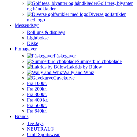
Golf tees, blyanter
og håndklæder
Diverse golfartikler
med logo
Messeudstyr
Roll-ups & displays
Lightbokse
Diske
Firmagaver
Påskegaver
Summerbird chokolade
Lakrids by Bülow
Wally and Whiz
Gavekurve
Fra 100kr.
Fra 200kr.
Fra 300kr.
Fra 400 kr.
Fra 560kr.
Fra 640kr.
Brands
Tee Jays
NEUTRAL®
Craft Sportswear