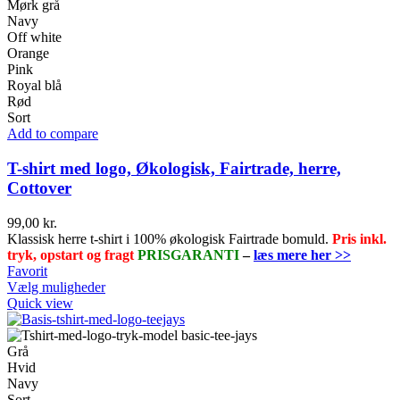
Mørk grå
Navy
Off white
Orange
Pink
Royal blå
Rød
Sort
Add to compare
T-shirt med logo, Økologisk, Fairtrade, herre,
Cottover
99,00
kr.
Klassisk herre t-shirt i 100% økologisk Fairtrade bomuld.
Pris inkl.
tryk, opstart og fragt
PRISGARANTI
–
læs mere her >>
Favorit
Dette
Vælg muligheder
vare
Quick view
har
flere
varianter.
Grå
Mulighederne
Hvid
kan
Navy
vælges
Sort