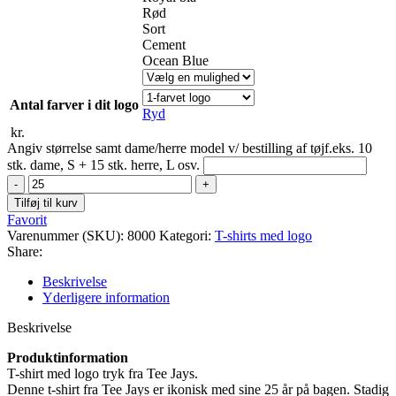
Rød
Sort
Cement
Ocean Blue
Antal farver i dit logo
Ryd
kr.
Angiv størrelse samt dame/herre model v/ bestilling af tøj
f.eks. 10
stk. dame, S + 15 stk. herre, L osv.
T-
shirt
Tilføj til kurv
med
Favorit
logo
Varenummer (SKU):
8000
Kategori:
T-shirts med logo
tryk,
Share:
model
Sof
Beskrivelse
Tee,
Yderligere information
Tee
Jays
Beskrivelse
antal
Produktinformation
T-shirt med logo tryk fra Tee Jays.
Denne t-shirt fra Tee Jays er ikonisk med sine 25 år på bagen. Stadig