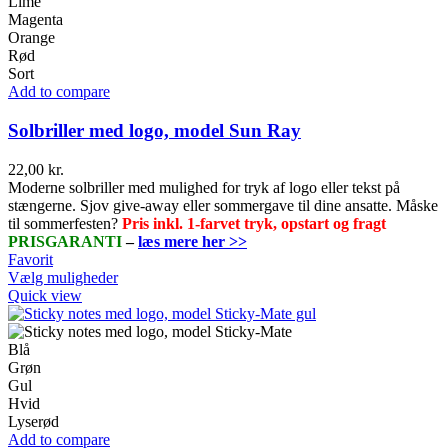
på
Lime
varesiden
Magenta
Orange
Rød
Sort
Add to compare
Solbriller med logo, model Sun Ray
22,00
kr.
Moderne solbriller med mulighed for tryk af logo eller tekst på
stængerne. Sjov give-away eller sommergave til dine ansatte. Måske
til sommerfesten?
Pris inkl. 1-farvet tryk, opstart og fragt
PRISGARANTI
–
læs mere her >>
Favorit
Dette
Vælg muligheder
vare
Quick view
har
flere
varianter.
Blå
Mulighederne
Grøn
kan
Gul
vælges
Hvid
på
Lyserød
varesiden
Add to compare