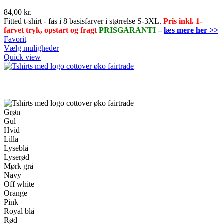
84,00
kr.
Fitted t-shirt - fås i 8 basisfarver i størrelse S-3XL.
Pris inkl. 1-
farvet tryk, opstart og fragt
PRISGARANTI
–
læs mere her >>
Favorit
Dette
Vælg muligheder
vare
Quick view
har
flere
varianter.
Mulighederne
kan
vælges
Grøn
på
Gul
varesiden
Hvid
Lilla
Lyseblå
Lyserød
Mørk grå
Navy
Off white
Orange
Pink
Royal blå
Rød