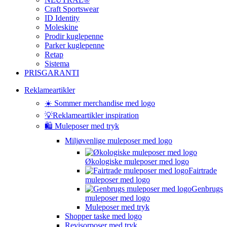
Craft Sportswear
ID Identity
Moleskine
Prodir kuglepenne
Parker kuglepenne
Retap
Sistema
PRISGARANTI
Reklameartikler
☀️ Sommer merchandise med logo
💡Reklameartikler inspiration
🛍️ Muleposer med tryk
Miljøvenlige muleposer med logo
Økologiske muleposer med logo
Fairtrade
muleposer med logo
Genbrugs
muleposer med logo
Muleposer med tryk
Shopper taske med logo
Revisorposer med tryk