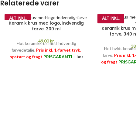
Relaterede varer
ALT INKL.
ALT INKL.
Keramik krus med logo, indvendig
Keramik krus m
farve, 300 ml
farve, 340 
49,00
kr.
Flot keramikkrus med indvendig
38
Flot hvidt keram
farvedetalje.
Pris inkl. 1-farvet tryk,
farve.
Pris inkl. 
opstart og fragt
PRISGARANTI
–
læs
og fragt
PRISGA
mere her >>