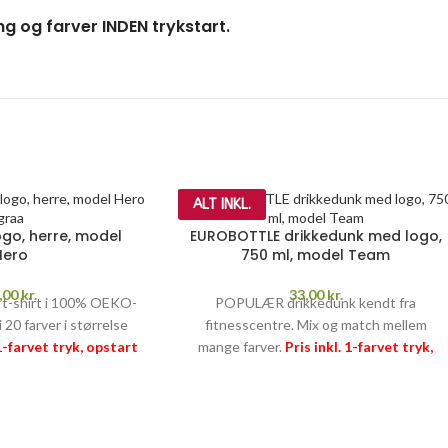
ng og farver INDEN trykstart.
ALT INKL.
ogo, herre, model
EUROBOTTLE drikkedunk med logo,
Hero
750 ml, model Team
,00
kr.
33,00
kr.
x t-shirt i 100% OEKO-
POPULÆR drikkedunk kendt fra
 20 farver i størrelse
fitnesscentre. Mix og match mellem
 1-farvet tryk, opstart
mange farver.
Pris inkl. 1-farvet tryk,
RANTI
–
læs mere her
opstart og fragt
PRISGARANTI –
læs
>>
mere her >>