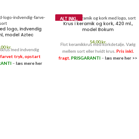
ALT INKL.
Krus i keramik og kork, 420 ml.,
ed logo, indvendig
model Bokum
ml, model Aztec
54,00
kr.
Flot keramikkrus med korkdetalje. Vælg
,00
kr.
ikkrus med indvendig
mellem sort eller hvidt krus.
Pris inkl.
1-farvet tryk, opstart
fragt.
PRISGARANTI
–
læs mere her >>
RANTI
–
læs mere her
>>