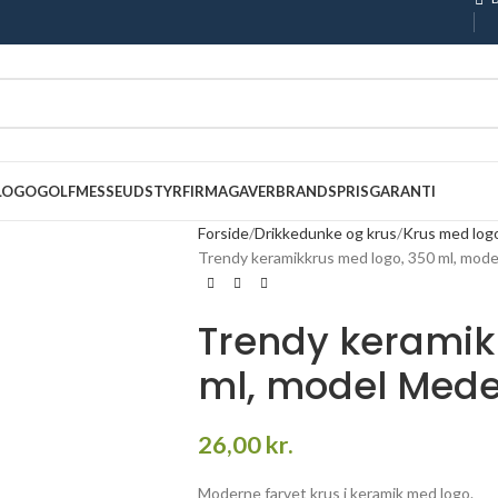
 LOGO
GOLF
MESSEUDSTYR
FIRMAGAVER
BRANDS
PRISGARANTI
Forside
Drikkedunke og krus
Krus med log
Trendy keramikkrus med logo, 350 ml, mode
Trendy keramik
ml, model Medel
26,00
kr.
Moderne farvet krus i keramik med logo.