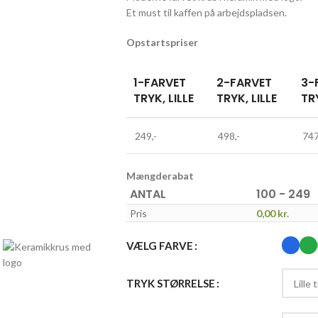
Et must til kaffen på arbejdspladsen.
Opstartspriser
1-FARVET
2-FARVET
3-
TRYK, LILLE
TRYK, LILLE
TRY
249,-
498,-
747
Mængderabat
ANTAL
100 - 249
Pris
0,00
kr.
VÆLG FARVE
TRYK STØRRELSE