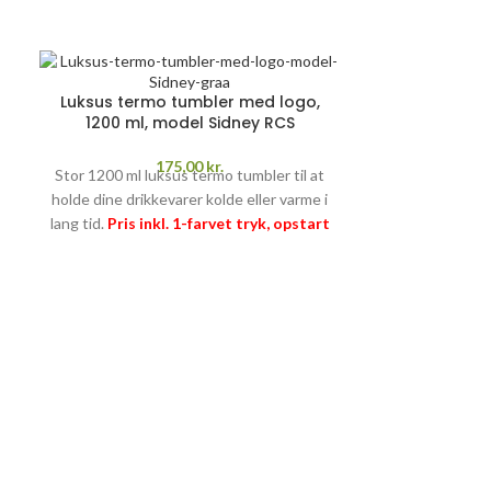
ALT INKL.
Luksus termo tumbler med logo,
1200 ml, model Sidney RCS
175,00
kr.
Stor 1200 ml luksus termo tumbler til at
holde dine drikkevarer kolde eller varme i
lang tid.
Pris inkl. 1-farvet tryk, opstart
og fragt
PRISGARANTI
–
læs mere her
>>
Klassisk k
350 ml
Klassisk hvidt
Pris inkl. 1-
fragt
PRISGA