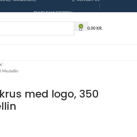
TILMELD NYHEDSBREV
0
0,00
KR.
o
l Medellin
krus med logo, 350
lin