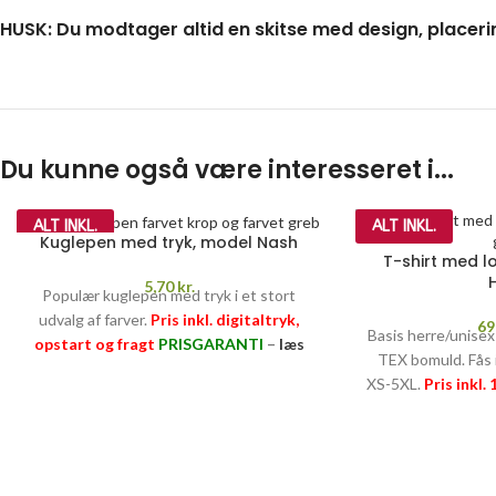
HUSK: Du modtager altid en skitse med design, placeri
Du kunne også være interesseret i...
ALT INKL.
ALT INKL.
Kuglepen med tryk, model Nash
T-shirt med l
5,70
kr.
Populær kuglepen med tryk i et stort
udvalg af farver.
Pris inkl. digitaltryk,
69
Basis herre/unise
opstart og fragt
PRISGARANTI
–
læs
TEX bomuld. Fås i
mere her >>
XS-5XL.
Pris inkl.
og fragt
PRISGA