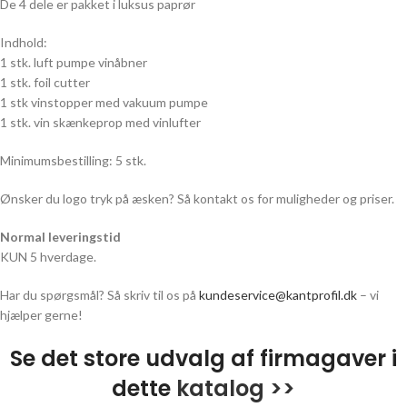
De 4 dele er pakket i luksus paprør
Indhold:
1 stk. luft pumpe vinåbner
1 stk. foil cutter
1 stk vinstopper med vakuum pumpe
1 stk. vin skænkeprop med vinlufter
Minimumsbestilling: 5 stk.
Ønsker du logo tryk på æsken? Så kontakt os for muligheder og priser.
Normal leveringstid
KUN 5 hverdage.
Har du spørgsmål? Så skriv til os på
kundeservice@kantprofil.dk
– vi
hjælper gerne!
Se det store udvalg af firmagaver i
dette
katalog >>