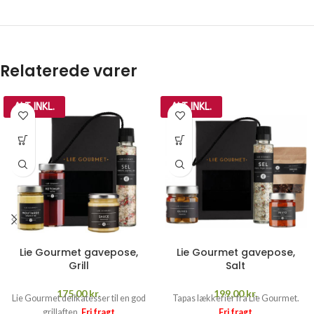
Relaterede varer
ALT INKL.
ALT INKL.
Lie Gourmet gavepose,
Lie Gourmet gavepose,
Grill
Salt
175,00
kr.
199,00
kr.
Lie Gourmet delikatesser til en god
Tapas lækkerier fra Lie Gourmet.
grillaften.
Fri fragt
Fri fragt