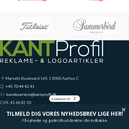
Marselis Boulevard 169, 1 8000 Aarhus C
+45 70 44 42 41
kundeservice@kantprofil.dk
POWERED
CVR. 42 66 82 30
BY
Fynske Bank
TILMELD DIG VORES NYHEDSBREV LIGE HER!
Reg. 6851 Konto 1065689
Få nyheder og gode tilbud direkte i din indbakke
*alle priser på denne shop er ekskl. moms