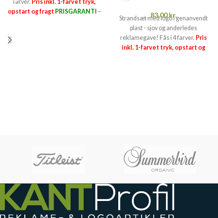
farver.
Pris inkl. 1-farvet tryk,
opstart og fragt
PRISGARANTI
–
83,00
kr.
Strandsæt med logo i genanvendt
læs mere her >>
plast - sjov og anderledes
reklamegave! Fås i 4 farver.
Pris
inkl. 1-farvet tryk, opstart og
fragt
PRISGARANTI
–
læs mere
her >>