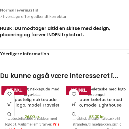
Normal leveringstid
7 hverdage efter godkendt korrektur
HUSK: Du modtager altid en skitse med design,
placering og farver INDEN trykstart.
Yderligere information
Du kunne også være interesseret i...
ALT INKL.
ALT INKL.
Oppustelig nakkepude
Shopper køletaske med
med logo, model Traveler
logo, model Lighthouse
26,00
kr.
53,00
kr.
Oppustelig pude til nakken med
Praktisk shopper køletaske til
logo på. Vælg mellem 3 farver.
Pris
stranden, til madpakken, picnic