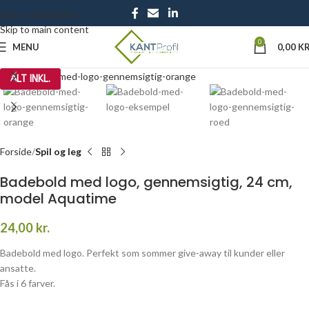
Skip to navigation
Skip to main content
0
MENU
0,00
KR
Click to enlarge
ALT INKL.
Forside
Spil og leg
Badebold med logo, gennemsigtig, 24 cm,
model Aquatime
24,00
kr.
Badebold med logo. Perfekt som sommer give-away til kunder eller
ansatte.
Fås i 6 farver.