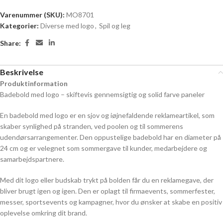
Varenummer (SKU):
MO8701
Kategorier:
Diverse med logo
,
Spil og leg
Share:
Beskrivelse
Produktinformation
Badebold med logo – skiftevis gennemsigtig og solid farve paneler
En badebold med logo er en sjov og iøjnefaldende reklameartikel, som
skaber synlighed på stranden, ved poolen og til sommerens
udendørsarrangementer. Den oppustelige badebold har en diameter på
24 cm og er velegnet som sommergave til kunder, medarbejdere og
samarbejdspartnere.
Med dit logo eller budskab trykt på bolden får du en reklamegave, der
bliver brugt igen og igen. Den er oplagt til firmaevents, sommerfester,
messer, sportsevents og kampagner, hvor du ønsker at skabe en positiv
oplevelse omkring dit brand.