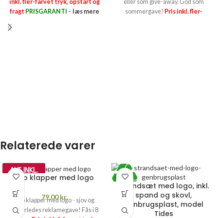
inkl. fler-farvet tryk, opstart og
eller som give-away. God som
fragt
PRISGARANTI
–
læs mere
sommergave!
Pris inkl. fler-
her >>
farvet tryk, opstart og fragt
PRISGARANTI
–
læs mere her >>
Relaterede varer
ALT INKL.
Klip klapper med logo
Strandsæt med logo, inkl.
spand og skovl,
79,00
kr.
Klip klapper med logo - sjov og
genbrugsplast, model
anderledes reklamegave! Fås i 8
Tides