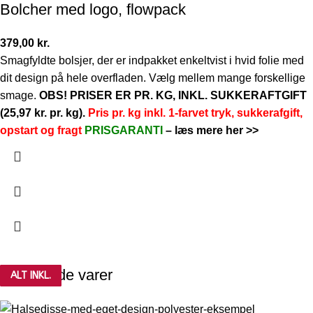
Bolcher med logo, flowpack
379,00
kr.
Smagfyldte bolsjer, der er indpakket enkeltvist i hvid folie med
dit design på hele overfladen. Vælg mellem mange forskellige
smage.
OBS! PRISER ER PR. KG, INKL. SUKKERAFTGIFT
(25,97 kr. pr. kg).
Pris pr. kg inkl. 1-farvet tryk, sukkerafgift,
opstart og fragt
PRISGARANTI
–
læs mere her >>
Relaterede varer
ALT INKL.
ALT INKL.
ALT INKL.
ALT INKL.
ALT INKL.
ALT INKL.
ALT INKL.
ALT INKL.