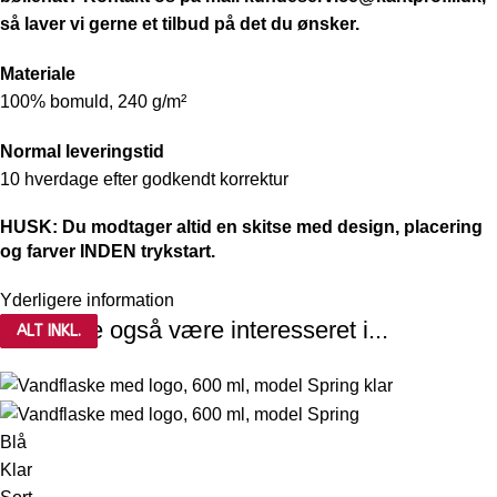
så laver vi gerne et tilbud på det du ønsker.
Materiale
100% bomuld, 240 g/m²
Normal leveringstid
10 hverdage efter godkendt korrektur
HUSK: Du modtager altid en skitse med design, placering
og farver INDEN trykstart.
Yderligere information
Du kunne også være interesseret i...
ALT INKL.
ALT INKL.
ALT INKL.
Blå
Klar