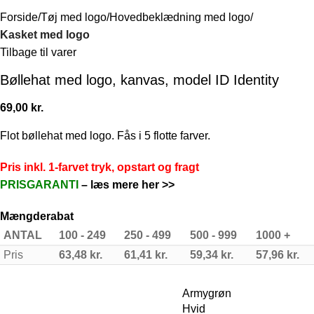
Forside
Tøj med logo
Hovedbeklædning med logo
Kasket med logo
Tilbage til varer
Bøllehat med logo, kanvas, model ID Identity
69,00
kr.
Flot bøllehat med logo. Fås i 5 flotte farver.
Pris inkl. 1-farvet tryk, opstart og fragt
PRISGARANTI
–
læs mere her >>
Mængderabat
ANTAL
100 - 249
250 - 499
500 - 999
1000 +
Pris
63,48
kr.
61,41
kr.
59,34
kr.
57,96
kr.
Armygrøn
Hvid