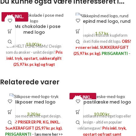
Du kunne også være interesseret i...
ALT INKL.
Slikkepind med logo, rund
M&Ms chokolade i pose
med logo
1,57
kr.
Slikkepind i klassisk kugleform
indpakket i folie med dit logo.
OBS!
13,00
kr.
Dine HELT EGNE M&Ms! Design
Priser er inkl. SUKKERAFGIFT
som du ønsker - unikt design!
Pris
(25,97 kr. pr. kg).
PRISGARANTI
–
inkl. tryk, opstart, sukkerafgift
læs mere her >>
Opstartspriser
(25,97 kr. pr. kg) og fragt
1-
2-
3-
PRISGARANTI
–
læs mere her >>
FARVET
FARVET
FARV
OBS! Minimumbestilling: 1850 stk.
Relaterede varer
TRYK
TRYK
TRYK
INTET SALG TIL PRIVATE
ALT INKL.
695,-
1.390,-
2.085,-
Slikposer med logo
Slik i pastilæske med logo
3,20
kr.
10,00
kr.
Slikpose med dit helt eget design.
Slik i pastilæske med eget logo eller
OBS! PRISER ER PR. KG, INKL.
design - altid en populær
SUKKERAFGIFT (25,97 kr. pr. kg).
reklamegave!
Pris inkl. tryk,
PRISGARANTI
–
læs mere her >>
opstart og fragt samt