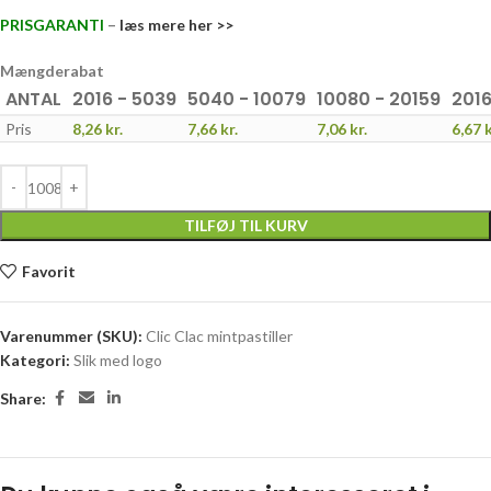
PRISGARANTI
–
læs mere her >>
Mængderabat
ANTAL
2016 - 5039
5040 - 10079
10080 - 20159
2016
Pris
8,26
kr.
7,66
kr.
7,06
kr.
6,67
k
TILFØJ TIL KURV
Favorit
Varenummer (SKU):
Clic Clac mintpastiller
Kategori:
Slik med logo
Share: