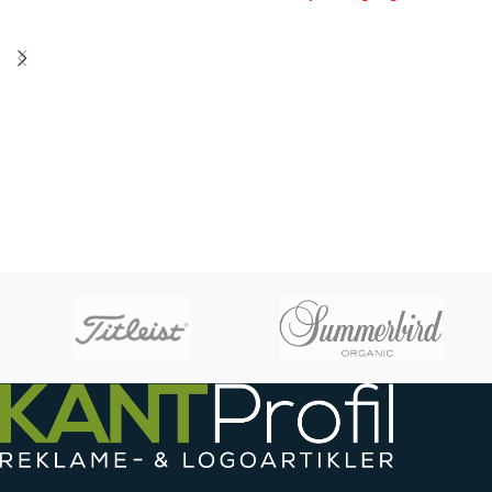
Opstartspriser
sukkerafgift (25,97 kr. pr. kg)
PRISGARANTI
–
læs mere her >>
1-
2-
3-
4-
FARVET
FARVET
FARVET
FARVET
TRYK
TRYK
TRYK
TRYK
845,-
1.690,-
2.535,-
4.380,-