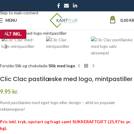
Skip to navigation
Skip to main content
0
MENU
0,00
KR
Click to enlarge
ALT INKL.
Forside
Slik og chokolade
Slik med logo
Clic Clac pastilæske med logo, mintpastiller
9,95
kr.
Rund pastilæske med eget logo eller design – altid en populær
reklamegave!
Pris inkl. tryk, opstart og fragt samt SUKKERAFTGIFT (25,97 kr. pr.
kg).