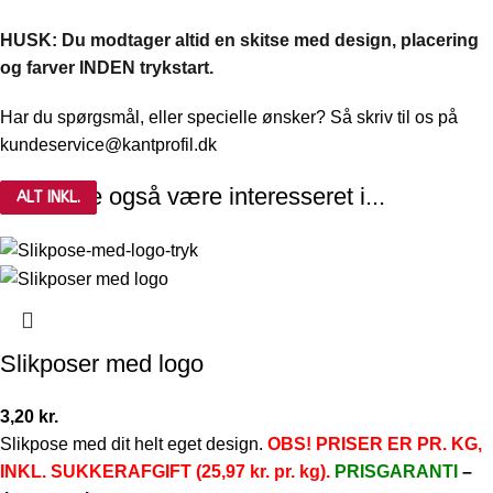
HUSK: Du modtager altid en skitse med design, placering
og farver INDEN trykstart.
Har du spørgsmål, eller specielle ønsker? Så skriv til os på
kundeservice@kantprofil.dk
Du kunne også være interesseret i...
ALT INKL.
ALT INKL.
Slikposer med logo
3,20
kr.
Slikpose med dit helt eget design.
OBS! PRISER ER PR. KG,
INKL. SUKKERAFGIFT (25,97 kr. pr. kg).
PRISGARANTI
–