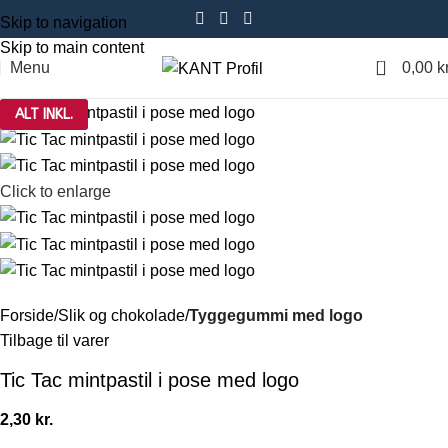
Skip to navigation
Skip to main content
0
Menu
0,00
kr
ALT INKL.
Click to enlarge
Forside
Slik og chokolade
Tyggegummi med logo
Tilbage til varer
Tic Tac mintpastil i pose med logo
2,30
kr.