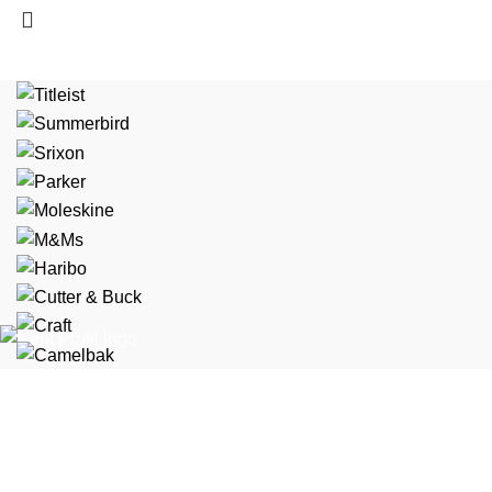
Marselis Boulevard 169, 1 8000 Aarhus C
+45 70 44 42 41
kundeservice@kantprofil.dk