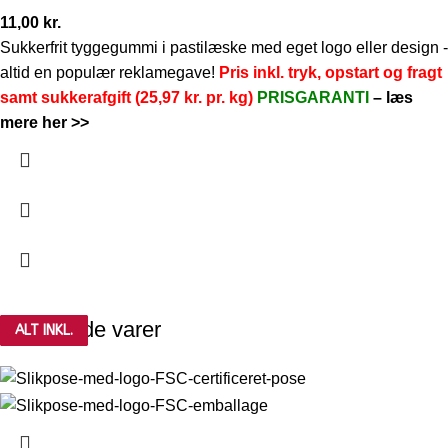
11,00
kr.
Sukkerfrit tyggegummi i pastilæske med eget logo eller design -
altid en populær reklamegave!
Pris inkl. tryk, opstart og fragt
samt sukkerafgift (25,97 kr. pr. kg)
PRISGARANTI
–
læs
mere her >>
Relaterede varer
ALT INKL.
ALT INKL.
ALT INKL.
ALT INKL.
ALT INKL.
ALT INKL.