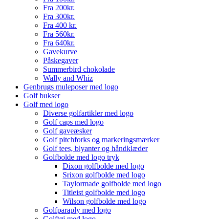
Fra 200kr.
Fra 300kr.
Fra 400 kr.
Fra 560kr.
Fra 640kr.
Gavekurve
Påskegaver
Summerbird chokolade
Wally and Whiz
Genbrugs muleposer med logo
Golf bukser
Golf med logo
Diverse golfartikler med logo
Golf caps med logo
Golf gaveæsker
Golf pitchforks og markeringsmærker
Golf tees, blyanter og håndklæder
Golfbolde med logo tryk
Dixon golfbolde med logo
Srixon golfbolde med logo
Taylormade golfbolde med logo
Titleist golfbolde med logo
Wilson golfbolde med logo
Golfparaply med logo
Golftøj med logo