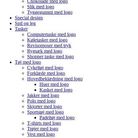
Chokolade med logo
Slik med logo
Tyggegummi med logo
Special design
Spil og leg
Tasker
Computertaske med logo
Køletasker med logo
Revisorposer med tryk
Rygsæk med logo
Shopper taske med logo
Tøj med logo
Cykeltøj med logo
Forklæde med logo
Hovedbeklædning med logo
Huer med logo
Kasket med logo
Jakker med logo
Polo med logo
Skjorter med logo
Sportstøj med logo
Padeltøj med logo
T-shirts med logo
Trøjer med logo
Vest med logo