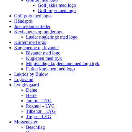
Golf jakke med logo
Golf trøjer med logo
Golf polo med logo
Håndsprit
Jule reklameartikler
Keyhangers og nøgleringe
Læder nøgleringe med logo
Kuffert med logo
Kuglepenne og blyanter
Blyanter med logo
Kuglepen med tryk
Miljøvenlige kuglepenne med logo tryk
Parker kuglepen med logo
Lakrids by Bülow
Logovand
Lyngbygaard
Dame
Herre
Junior – LYG
Regntøj – LYG
Tilbehør – LYG
Trøjer – LYG
Messeudstyr
Beachflag