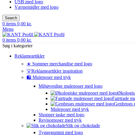
USB med logo
Værnemidler med logo
Search
0
items
0,00
kr.
Menu
0
items
0,00
kr.
Søg i kategorier
Reklameartikler
☀️ Sommer merchandise med logo
💡Reklameartikler inspiration
🛍️ Muleposer med tryk
Miljøvenlige muleposer med logo
Økologis
Fairtrade m
Genbrugs 
Muleposer med tryk
Shopper taske med logo
Revisorposer med tryk
Slik og chokolade
Tyggegummi med logo