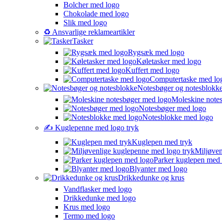
Bolcher med logo
Chokolade med logo
Slik med logo
♻️ Ansvarlige reklameartikler
Tasker
Rygsæk med logo
Køletasker med logo
Kuffert med logo
Computertaske med lo
Notesbøger og notesblokk
Moleskine note
Notesbøger med logo
Notesblokke med logo
✍️ Kuglepenne med logo tryk
Kuglepen med tryk
Miljøven
Parker kuglepen med
Blyanter med logo
Drikkedunke og krus
Vandflasker med logo
Drikkedunke med logo
Krus med logo
Termo med logo