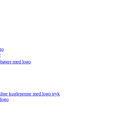
go
e
sbøger med logo
lige kuglepenne med logo tryk
 logo