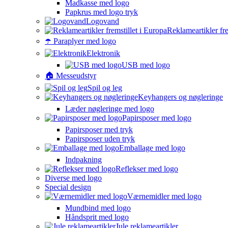
Madkasse med logo
Papkrus med logo tryk
Logovand
Reklameartikler fre
☂️ Paraplyer med logo
Elektronik
USB med logo
🏠 Messeudstyr
Spil og leg
Keyhangers og nøgleringe
Læder nøgleringe med logo
Papirsposer med logo
Papirsposer med tryk
Papirsposer uden tryk
Emballage med logo
Indpakning
Reflekser med logo
Diverse med logo
Special design
Værnemidler med logo
Mundbind med logo
Håndsprit med logo
Jule reklameartikler