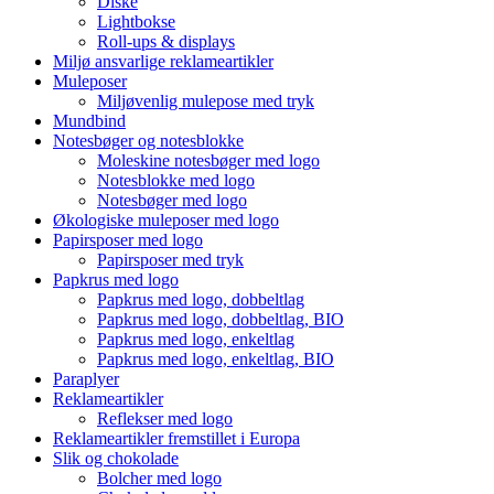
Diske
Lightbokse
Roll-ups & displays
Miljø ansvarlige reklameartikler
Muleposer
Miljøvenlig mulepose med tryk
Mundbind
Notesbøger og notesblokke
Moleskine notesbøger med logo
Notesblokke med logo
Notesbøger med logo
Økologiske muleposer med logo
Papirsposer med logo
Papirsposer med tryk
Papkrus med logo
Papkrus med logo, dobbeltlag
Papkrus med logo, dobbeltlag, BIO
Papkrus med logo, enkeltlag
Papkrus med logo, enkeltlag, BIO
Paraplyer
Reklameartikler
Reflekser med logo
Reklameartikler fremstillet i Europa
Slik og chokolade
Bolcher med logo