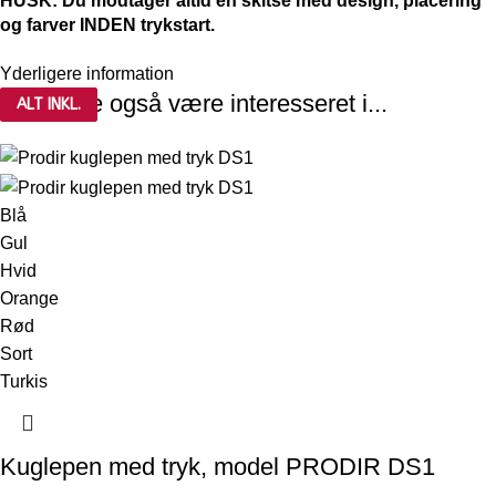
HUSK: Du modtager altid en skitse med design, placering
og farver INDEN trykstart.
Yderligere information
Du kunne også være interesseret i...
ALT INKL.
ALT INKL.
Blå
Gul
Hvid
Orange
Rød
Sort
Turkis
Kuglepen med tryk, model PRODIR DS1