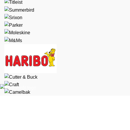
Marselis Boulevard 169, 1 8000 Aarhus C
+45 70 44 42 41
kundeservice@kantprofil.dk