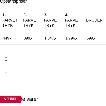
Opstartspriser
1-
2-
3-
4-
FARVET
FARVET
FARVET
FARVET
BRODERI
TRYK
TRYK
TRYK
TRYK
449,-
898,-
1.347,-
1.796,-
599,-
Relaterede varer
ALT INKL.
ALT INKL.
ALT INKL.
ALT INKL.