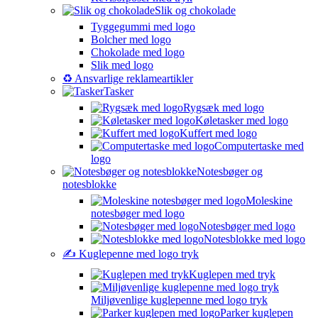
Slik og chokolade
Tyggegummi med logo
Bolcher med logo
Chokolade med logo
Slik med logo
♻️ Ansvarlige reklameartikler
Tasker
Rygsæk med logo
Køletasker med logo
Kuffert med logo
Computertaske med
logo
Notesbøger og
notesblokke
Moleskine
notesbøger med logo
Notesbøger med logo
Notesblokke med logo
✍️ Kuglepenne med logo tryk
Kuglepen med tryk
Miljøvenlige kuglepenne med logo tryk
Parker kuglepen