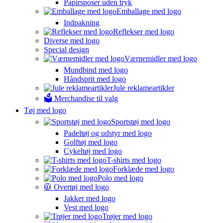
Papirsposer uden tryk
Emballage med logo
Indpakning
Reflekser med logo
Diverse med logo
Special design
Værnemidler med logo
Mundbind med logo
Håndsprit med logo
Jule reklameartikler
🗳️ Merchandise til valg
Tøj med logo
Sportstøj med logo
Padeltøj og udstyr med logo
Golftøj med logo
Cykeltøj med logo
T-shirts med logo
Forklæde med logo
Polo med logo
🧥 Overtøj med logo
Jakker med logo
Vest med logo
Trøjer med logo