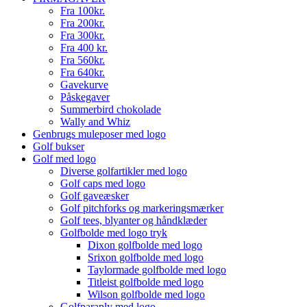
Fra 100kr.
Fra 200kr.
Fra 300kr.
Fra 400 kr.
Fra 560kr.
Fra 640kr.
Gavekurve
Påskegaver
Summerbird chokolade
Wally and Whiz
Genbrugs muleposer med logo
Golf bukser
Golf med logo
Diverse golfartikler med logo
Golf caps med logo
Golf gaveæsker
Golf pitchforks og markeringsmærker
Golf tees, blyanter og håndklæder
Golfbolde med logo tryk
Dixon golfbolde med logo
Srixon golfbolde med logo
Taylormade golfbolde med logo
Titleist golfbolde med logo
Wilson golfbolde med logo
Golfparaply med logo