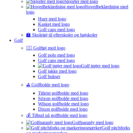
Skjorter med logo
Hovedbeklædning med
logo
Huer med logo
Kasket med logo
Golf caps med logo
🏫 Skoletøj til efterskoler og højskoler
Golf
🏌️‍♂️ Golftøj med logo
Golf polo med logo
Golf caps med logo
Golf trøjer med logo
Golf jakke med logo
Golf bukser
⛳️ Golfbolde med logo
Titleist golfbolde med logo
Srixon golfbolde med logo
Wilson golfbolde med logo
Dixon golfbolde med logo
💰 Tilbud på golfbolde med logo
Golfparaply med logo
Golf pitchforks