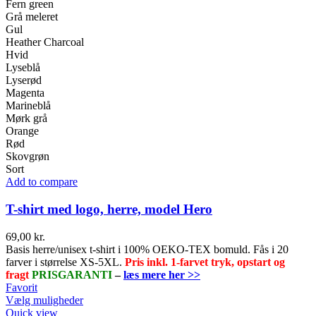
varesiden
Fern green
Grå meleret
Gul
Heather Charcoal
Hvid
Lyseblå
Lyserød
Magenta
Marineblå
Mørk grå
Orange
Rød
Skovgrøn
Sort
Add to compare
T-shirt med logo, herre, model Hero
69,00
kr.
Basis herre/unisex t-shirt i 100% OEKO-TEX bomuld. Fås i 20
farver i størrelse XS-5XL.
Pris inkl. 1-farvet tryk, opstart og
fragt
PRISGARANTI
–
læs mere her >>
Favorit
Dette
Vælg muligheder
vare
Quick view