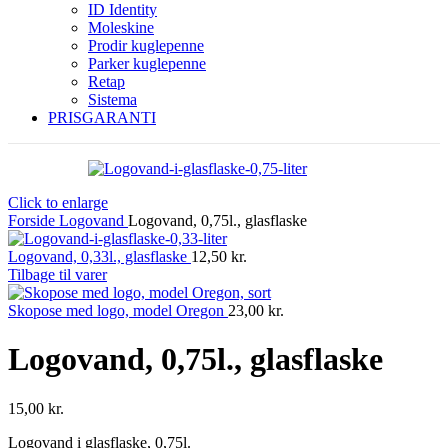
ID Identity
Moleskine
Prodir kuglepenne
Parker kuglepenne
Retap
Sistema
PRISGARANTI
Click to enlarge
Forside
Logovand
Logovand, 0,75l., glasflaske
Logovand, 0,33l., glasflaske
12,50
kr.
Tilbage til varer
Skopose med logo, model Oregon
23,00
kr.
Logovand, 0,75l., glasflaske
15,00
kr.
Logovand i glasflaske, 0,75l.