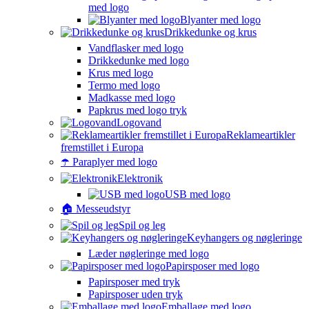
med logo
Blyanter med logo
Drikkedunke og krus
Vandflasker med logo
Drikkedunke med logo
Krus med logo
Termo med logo
Madkasse med logo
Papkrus med logo tryk
Logovand
Reklameartikler
fremstillet i Europa
☂️ Paraplyer med logo
Elektronik
USB med logo
🏠 Messeudstyr
Spil og leg
Keyhangers og nøgleringe
Læder nøgleringe med logo
Papirsposer med logo
Papirsposer med tryk
Papirsposer uden tryk
Emballage med logo