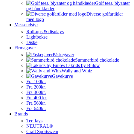
Golf tees, blyanter
og håndklæder
Diverse golfartikler
med logo
Messeudstyr
Roll-ups & displays
Lightbokse
Diske
Firmagaver
Påskegaver
Summerbird chokolade
Lakrids by Bülow
Wally and Whiz
Gavekurve
Fra 100kr.
Fra 200kr.
Fra 300kr.
Fra 400 kr.
Fra 560kr.
Fra 640kr.
Brands
Tee Jays
NEUTRAL®
Craft Sportswear