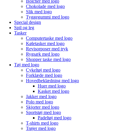
Bolcher med logo
Chokolade med logo
Slik med logo
Tyggegummi med logo
Special design
Spil og leg
Tasker
Computertaske med logo
Køletasker med logo
Revisorposer med tryk
Rygsæk med logo
Shopper taske med logo
Tøj med logo
Cykeltøj med logo
Forklæde med logo
Hovedbeklædning med logo
Huer med logo
Kasket med logo
Jakker med logo
Polo med logo
Skjorter med logo
Sportstøj med logo
Padeltøj med logo
T-shirts med logo
Trøjer med logo