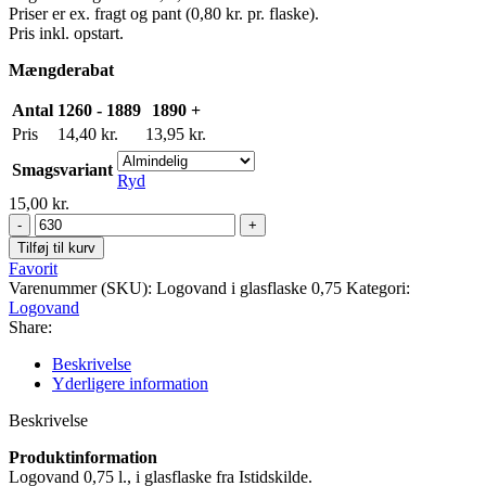
Priser er ex. fragt og pant (0,80 kr. pr. flaske).
Pris inkl. opstart.
Mængderabat
Antal
1260 - 1889
1890 +
Pris
14,40
kr.
13,95
kr.
Smagsvariant
Ryd
15,00
kr.
Logovand,
0,75l.,
Tilføj til kurv
glasflaske
Favorit
antal
Varenummer (SKU):
Logovand i glasflaske 0,75
Kategori:
Logovand
Share:
Beskrivelse
Yderligere information
Beskrivelse
Produktinformation
Logovand 0,75 l., i glasflaske fra Istidskilde.