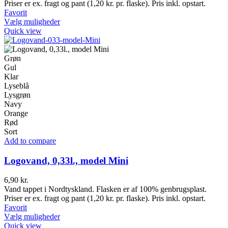
Priser er ex. fragt og pant (1,20 kr. pr. flaske). Pris inkl. opstart.
Favorit
Dette
Vælg muligheder
vare
Quick view
har
flere
varianter.
Grøn
Mulighederne
Gul
kan
Klar
vælges
Lyseblå
på
Lysgrøn
varesiden
Navy
Orange
Rød
Sort
Add to compare
Logovand, 0,33l., model Mini
6,90
kr.
Vand tappet i Nordtyskland. Flasken er af 100% genbrugsplast.
Priser er ex. fragt og pant (1,20 kr. pr. flaske). Pris inkl. opstart.
Favorit
Dette
Vælg muligheder
vare
Quick view