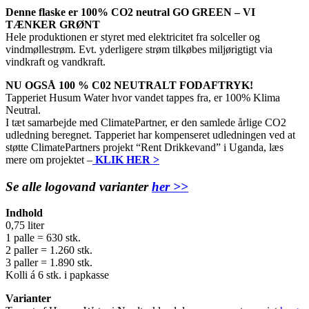
Denne flaske er 100% CO2 neutral GO GREEN – VI
TÆNKER GRØNT
Hele produktionen er styret med elektricitet fra solceller og
vindmøllestrøm. Evt. yderligere strøm tilkøbes miljørigtigt via
vindkraft og vandkraft.
NU OGSÅ 100 % C02 NEUTRALT FODAFTRYK!
Tapperiet Husum Water hvor vandet tappes fra, er 100% Klima
Neutral.
I tæt samarbejde med ClimatePartner, er den samlede årlige CO2
udledning beregnet. Tapperiet har kompenseret udledningen ved at
støtte ClimatePartners projekt “Rent Drikkevand” i Uganda, læs
mere om projektet –
KLIK HER >
Se alle logovand varianter
her >>
Indhold
0,75 liter
1 palle = 630 stk.
2 paller = 1.260 stk.
3 paller = 1.890 stk.
Kolli á 6 stk. i papkasse
Varianter