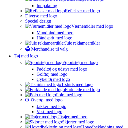
Indpakning
Reflekser med logo
Diverse med logo
Special design
Værnemidler med logo
Mundbind med logo
Håndsprit med logo
Jule reklameartikler
🗳️ Merchandise til valg
Tøj med logo
Sportstøj med logo
Padeltøj og udstyr med logo
Golftøj med logo
Cykeltøj med logo
T-shirts med logo
Forklæde med logo
Polo med logo
🧥 Overtøj med logo
Jakker med logo
Vest med logo
Trøjer med logo
Skjorter med logo
Hovedbeklædning med