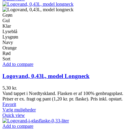
har
flere
varianter.
Grøn
Mulighederne
Gul
kan
Klar
vælges
Lyseblå
på
Lysgrøn
varesiden
Navy
Orange
Rød
Sort
Add to compare
Logovand, 0,43l., model Longneck
5,30
kr.
Vand tappet i Nordtyskland. Flasken er af 100% genbrugsplast.
Priser er ex. fragt og pant (1,20 kr. pr. flaske). Pris inkl. opstart.
Favorit
Dette
Vælg muligheder
vare
Quick view
har
flere
Add to compare
varianter.