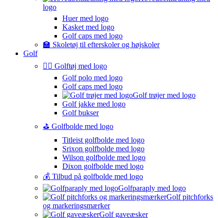
logo
Huer med logo
Kasket med logo
Golf caps med logo
🏫 Skoletøj til efterskoler og højskoler
Golf
🏌️‍♂️ Golftøj med logo
Golf polo med logo
Golf caps med logo
Golf trøjer med logo
Golf jakke med logo
Golf bukser
⛳️ Golfbolde med logo
Titleist golfbolde med logo
Srixon golfbolde med logo
Wilson golfbolde med logo
Dixon golfbolde med logo
💰 Tilbud på golfbolde med logo
Golfparaply med logo
Golf pitchforks
og markeringsmærker
Golf gaveæsker