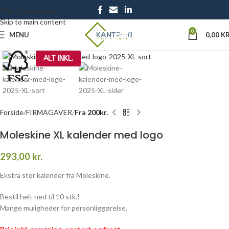
Skip to navigation
Skip to main content
0
MENU
0,00
KR
Click to enlarge
ALT INKL.
Forside
FIRMAGAVER
Fra 200kr.
Moleskine XL kalender med logo
293,00
kr.
Ekstra stor kalender fra Moleskine.
Bestil helt ned til 10 stk.!
Mange muligheder for personliggørelse.