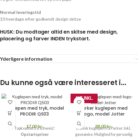
Normal leveringstid
10 hverdage efter godkendt design skitse
HUSK: Du modtager altid en skitse med design,
placering og farver INDEN trykstart.
Yderligere information
Du kunne også være interesseret i...
ALT INKL.
Kuglepen med tryk, model
Parker kuglepen med
PRODIR QS03
logo, model Jotter
17,00
kr.
88,00
kr.
Topkvalitet fra Schweiz!
Ikonisk kuglepen fra Parker. Inkl.
Opstartspriser
gaveæske. Mulighed for personlig