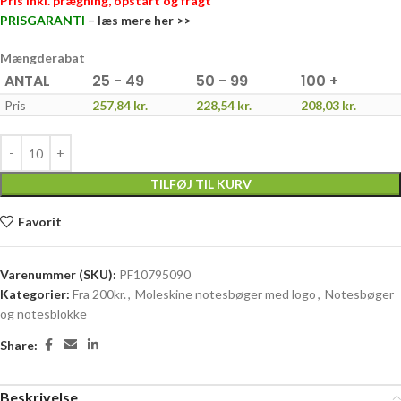
Pris inkl. prægning, opstart og fragt
PRISGARANTI
–
læs mere her >>
Mængderabat
ANTAL
25 - 49
50 - 99
100 +
Pris
257,84
kr.
228,54
kr.
208,03
kr.
TILFØJ TIL KURV
Favorit
Varenummer (SKU):
PF10795090
Kategorier:
Fra 200kr.
,
Moleskine notesbøger med logo
,
Notesbøger
og notesblokke
Share:
Beskrivelse