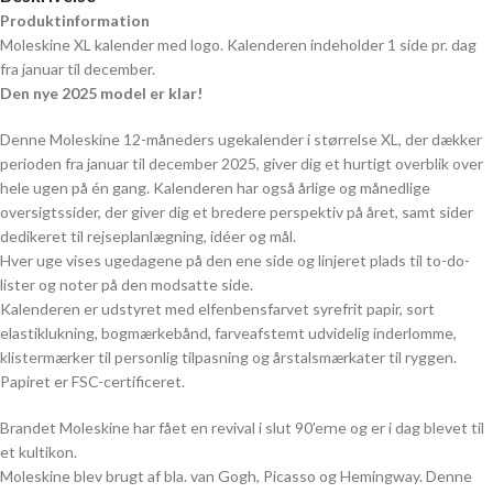
Produktinformation
Moleskine XL kalender med logo. Kalenderen indeholder 1 side pr. dag
fra januar til december.
Den nye 2025 model er klar!
Denne Moleskine 12-måneders ugekalender i størrelse XL, der dækker
perioden fra januar til december 2025, giver dig et hurtigt overblik over
hele ugen på én gang. Kalenderen har også årlige og månedlige
oversigtssider, der giver dig et bredere perspektiv på året, samt sider
dedikeret til rejseplanlægning, idéer og mål.
Hver uge vises ugedagene på den ene side og linjeret plads til to-do-
lister og noter på den modsatte side.
Kalenderen er udstyret med elfenbensfarvet syrefrit papir, sort
elastiklukning, bogmærkebånd, farveafstemt udvidelig inderlomme,
klistermærker til personlig tilpasning og årstalsmærkater til ryggen.
Papiret er FSC-certificeret.
Brandet Moleskine har fået en revival i slut 90’erne og er i dag blevet til
et kultikon.
Moleskine blev brugt af bla. van Gogh, Picasso og Hemingway. Denne