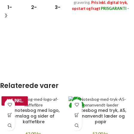
gravering.
Pris inkl. digital tryk,
1-
2-
3-
4-
opstart og fragt
PRISGARANTI
–
FARVET
FARVET
FARVET
FARVET
læs mere her >>
TRYK
TRYK
TRYK
TRYK
349,-
698,-
1047,-
1396,-
Relaterede varer
ALT INKL.
A5 notesbog med logo,
Notesbog med tryk, A5,
omslag og sider af
genanvendt læder og
kaffefibre
papir
62,00
kr.
52,00
kr.