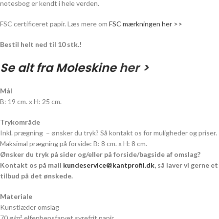
notesbog er kendt i hele verden.
FSC certificeret papir. Læs mere om
FSC mærkningen her >>
Bestil helt ned til 10 stk.!
Se alt fra Moleskine
her >
Mål
B: 19 cm. x H: 25 cm.
Trykområde
Inkl. prægning – ønsker du tryk? Så kontakt os for muligheder og priser.
Maksimal prægning på forside: B: 8 cm. x H: 8 cm.
Ønsker du tryk på sider og/eller på forside/bagside af omslag?
Kontakt os på mail
kundeservice@kantprofil.dk
, så laver vi gerne et
tilbud på det ønskede.
Materiale
Kunstlæder omslag
70 g/m² elfenbensfarvet syrefrit papir