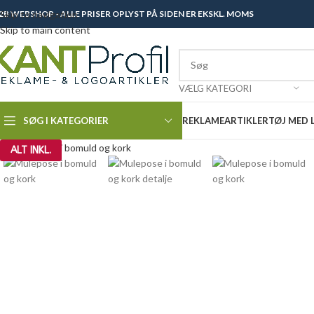
2B WEBSHOP - ALLE PRISER OPLYST PÅ SIDEN ER EKSKL. MOMS
Skip to navigation
Skip to main content
VÆLG KATEGORI
SØG I KATEGORIER
REKLAMEARTIKLER
TØJ MED
Click to enlarge
ALT INKL.