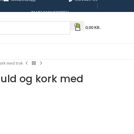
TILMELD NYHEDSBREV
0
0,00
KR.
ork med tryk
uld og kork med