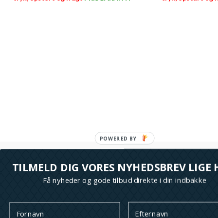
læs mere her >>
læs m
TILMELD DIG VORES NYHEDSBREV LIGE 
Få nyheder og gode tilbud direkte i din indbakke
M
+