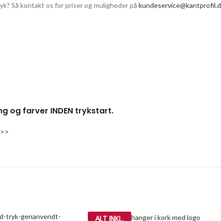
tryk? Så kontakt os for priser og muligheder på
kundeservice@kantprofil.
ng og farver INDEN trykstart.
 >>
ALT INKL.