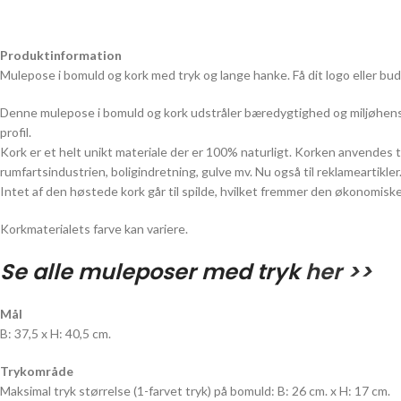
Produktinformation
Mulepose i bomuld og kork med tryk og lange hanke. Få dit logo eller bu
Denne mulepose i bomuld og kork udstråler bæredygtighed og miljøhens
profil.
Kork er et helt unikt materiale der er 100% naturligt. Korken anvendes t
rumfartsindustrien, boligindretning, gulve mv. Nu også til reklameartikler
Intet af den høstede kork går til spilde, hvilket fremmer den økonomis
Korkmaterialets farve kan variere.
Se alle muleposer med tryk
her >>
Mål
B: 37,5 x H: 40,5 cm.
Trykområde
Maksimal tryk størrelse (1-farvet tryk) på bomuld: B: 26 cm. x H: 17 cm.