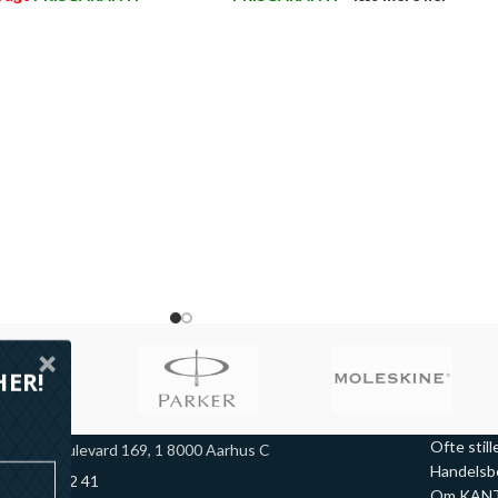
ere her >>
HER!
Ofte stil
arselis Boulevard 169, 1 8000 Aarhus C
Handelsb
45 70 44 42 41
Om KANT 