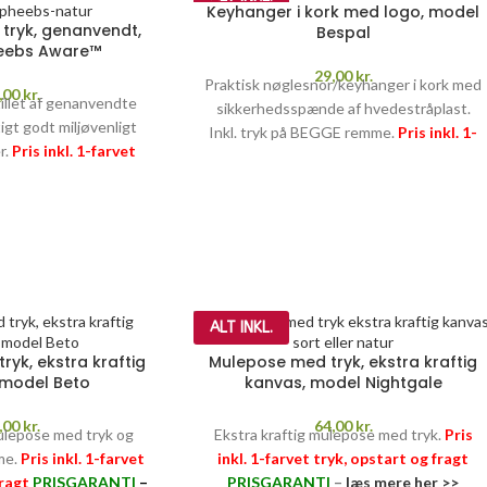
Keyhanger i kork med logo, model
tryk, genanvendt,
Bespal
eebs Aware™
29,00
kr.
Praktisk nøglesnor/keyhanger i kork med
,00
kr.
illet af genanvendte
sikkerhedsspænde af hvedestråplast.
tigt godt miljøvenligt
Inkl. tryk på BEGGE remme.
Pris inkl. 1-
er.
Pris inkl. 1-farvet
farvet tryk, opstart og fragt.
fragt
PRISGARANTI
–
PRISGARANTI
–
læs mere her >>
ere her >>
ALT INKL.
yk, ekstra kraftig
Mulepose med tryk, ekstra kraftig
 model Beto
kanvas, model Nightgale
,00
kr.
64,00
kr.
mulepose med tryk og
Ekstra kraftig mulepose med tryk.
Pris
me.
Pris inkl. 1-farvet
inkl. 1-farvet tryk, opstart og fragt
fragt
PRISGARANTI
–
PRISGARANTI
–
læs mere her >>