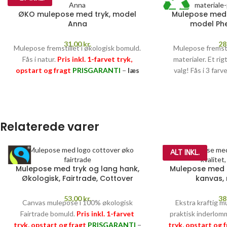
ØKO mulepose med tryk, model
Mulepose med 
Anna
model Ph
31,00
kr.
28
Mulepose fremstillet i økologisk bomuld.
Mulepose fremst
Fås i natur.
Pris inkl. 1-farvet tryk,
materialer. Et rig
opstart og fragt
PRISGARANTI
–
læs
valg! Fås i 3 farv
mere her >>
tryk, opstart og 
læs m
Relaterede varer
ALT INKL.
Mulepose med tryk og lang hank,
Mulepose med tr
Økologisk, Fairtrade, Cottover
kanvas,
53,00
kr.
38
Canvas mulepose i 100% økologisk
Ekstra kraftig 
Fairtrade bomuld.
Pris inkl. 1-farvet
praktisk inderlom
tryk, opstart og fragt
PRISGARANTI
–
tryk, opstart og 