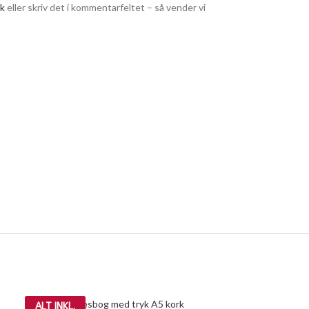
dk
eller skriv det i kommentarfeltet – så vender vi
ALT INKL.