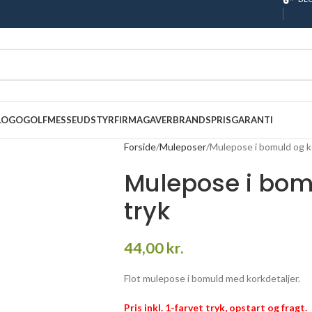
 LOGO
GOLF
MESSEUDSTYR
FIRMAGAVER
BRANDS
PRISGARANTI
Forside
Muleposer
Mulepose i bomuld og k
Mulepose i bom
tryk
44,00
kr.
Flot mulepose i bomuld med korkdetaljer.
Pris inkl. 1-farvet tryk, opstart og fragt.