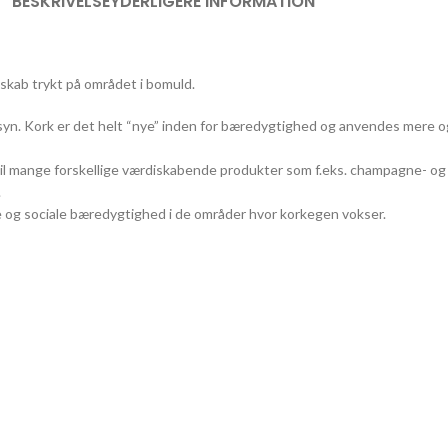
BESKRIVELSE
YDERLIGERE INFORMATION
dskab trykt på området i bomuld.
yn. Kork er det helt “nye” inden for bæredygtighed og anvendes mere o
il mange forskellige værdiskabende produkter som f.eks. champagne- og vi
.
ke og sociale bæredygtighed i de områder hvor korkegen vokser.