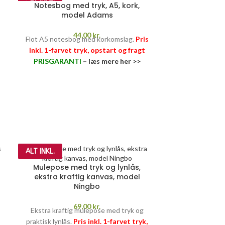
Notesbog med tryk, A5, kork,
model Adams
44,00
kr.
Flot A5 notesbog med korkomslag.
Pris
inkl. 1-farvet tryk, opstart og fragt
PRISGARANTI
–
læs mere her >>
ALT INKL.
ALT INKL.
Mulepose med tryk og lynlås,
ekstra kraftig kanvas, model
Ningbo
69,00
kr.
Ekstra kraftig mulepose med tryk og
praktisk lynlås.
Pris inkl. 1-farvet tryk,