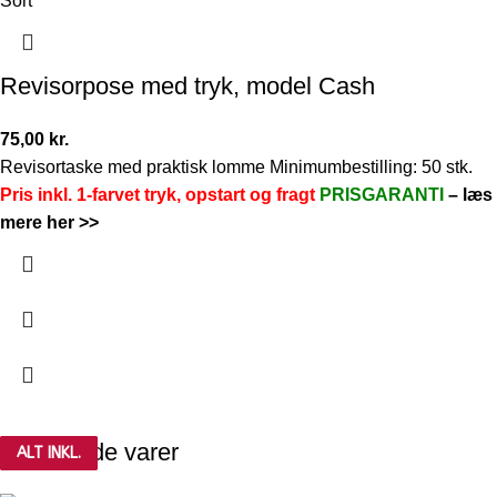
Sort
Revisorpose med tryk, model Cash
75,00
kr.
Revisortaske med praktisk lomme Minimumbestilling: 50 stk.
Pris inkl. 1-farvet tryk, opstart og fragt
PRISGARANTI
–
læs
mere her >>
Relaterede varer
ALT INKL.
ALT INKL.
ALT INKL.
ALT INKL.
ALT INKL.
ALT INKL.