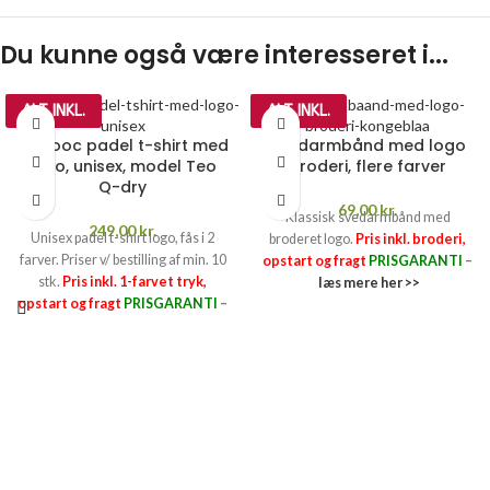
Du kunne også være interesseret i...
ALT INKL.
ALT INKL.
Dodooc padel t-shirt med
Svedarmbånd med logo
logo, unisex, model Teo
broderi, flere farver
Q-dry
69,00
kr.
Klassisk svedarmbånd med
249,00
kr.
Unisex padel t-shirt logo, fås i 2
broderet logo.
Pris inkl. broderi,
farver. Priser v/ bestilling af min. 10
opstart og fragt
PRISGARANTI
–
stk.
Pris inkl. 1-farvet tryk,
læs mere her >>
opstart og fragt
PRISGARANTI
–
læs mere her >>