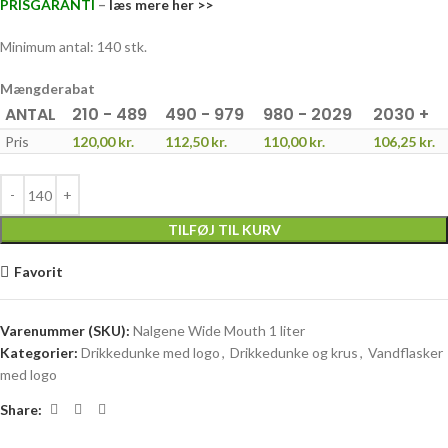
PRISGARANTI
–
læs mere her >>
Minimum antal: 140 stk.
Mængderabat
ANTAL
210 - 489
490 - 979
980 - 2029
2030 +
Pris
120,00
kr.
112,50
kr.
110,00
kr.
106,25
kr.
TILFØJ TIL KURV
Favorit
Varenummer (SKU):
Nalgene Wide Mouth 1 liter
Kategorier:
Drikkedunke med logo
,
Drikkedunke og krus
,
Vandflasker
med logo
Share: