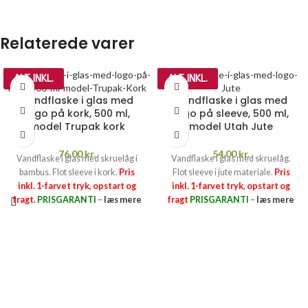
Relaterede varer
ALT INKL.
ALT INKL.
Vandflaske i glas med
Vandflaske i glas med
logo på kork, 500 ml,
logo på sleeve, 500 ml,
model Trupak kork
model Utah Jute
76,00
kr.
54,00
kr.
Vandflaske i glas med skruelåg i
Vandflaske i glas med skruelåg.
bambus. Flot sleeve i kork.
Pris
Flot sleeve i jute materiale.
Pris
inkl. 1-farvet tryk, opstart og
inkl. 1-farvet tryk, opstart og
fragt.
PRISGARANTI
–
læs mere
fragt
PRISGARANTI
–
læs mere
her >>
her >>