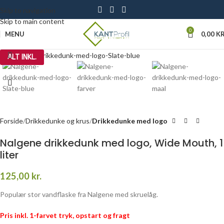
Skip to navigation
Skip to main content
0
MENU
0,00
KR
Click to enlarge
ALT INKL.
Forside
Drikkedunke og krus
Drikkedunke med logo
Nalgene drikkedunk med logo, Wide Mouth, 1
liter
125,00
kr.
Populær stor vandflaske fra Nalgene med skruelåg.
Pris inkl. 1-farvet tryk, opstart og fragt