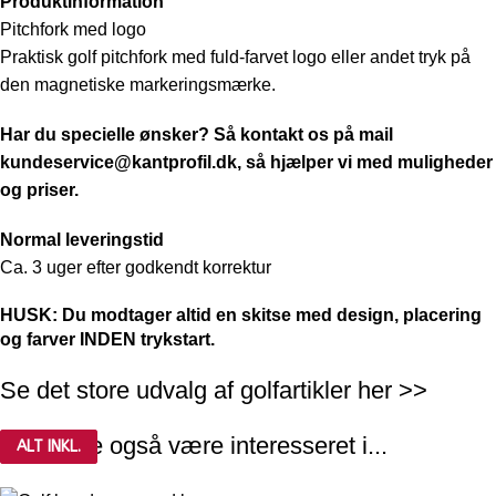
Produktinformation
Pitchfork med logo
Praktisk golf pitchfork med fuld-farvet logo eller andet tryk på
den magnetiske markeringsmærke.
Har du specielle ønsker? Så kontakt os på mail
kundeservice@kantprofil.dk
, så hjælper vi med muligheder
og priser.
Normal leveringstid
Ca. 3 uger efter godkendt korrektur
HUSK: Du modtager altid en skitse med design, placering
og farver INDEN trykstart.
Se det store udvalg af golfartikler her >>
Du kunne også være interesseret i...
ALT INKL.
ALT INKL.