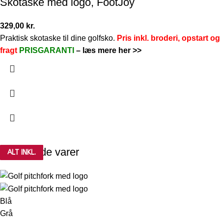
Skotaske med logo, FootJoy
329,00
kr.
Praktisk skotaske til dine golfsko.
Pris inkl. broderi, opstart og
fragt
PRISGARANTI
–
læs mere her >>
Relaterede varer
ALT INKL.
ALT INKL.
ALT INKL.
ALT INKL.
ALT INKL.
ALT INKL.
ALT INKL.
ALT INKL.
Blå
Grå