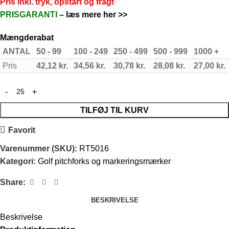
Pris inkl. tryk, opstart og fragt
PRISGARANTI
–
læs mere her >>
Mængderabat
ANTAL
50 - 99
100 - 249
250 - 499
500 - 999
1000 +
Pris
42,12
kr.
34,56
kr.
30,78
kr.
28,08
kr.
27,00
kr.
TILFØJ TIL KURV
Favorit
Varenummer (SKU):
RT5016
Kategori:
Golf pitchforks og markeringsmærker
Share:
BESKRIVELSE
Beskrivelse