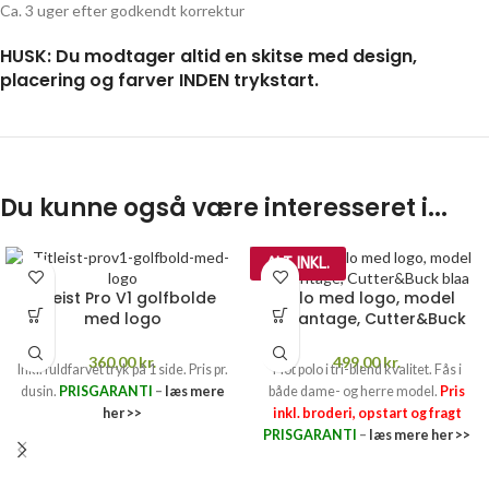
Ca. 3 uger efter godkendt korrektur
HUSK: Du modtager altid en skitse med design,
placering og farver INDEN trykstart.
Du kunne også være interesseret i...
ALT INKL.
Titleist Pro V1 golfbolde
Polo med logo, model
med logo
Advantage, Cutter&Buck
360,00
kr.
499,00
kr.
Inkl. fuldfarvet tryk på 1 side. Pris pr.
Flot polo i tri-blend kvalitet. Fås i
dusin.
PRISGARANTI
–
læs mere
både dame- og herre model.
Pris
her >>
inkl. broderi, opstart og fragt
PRISGARANTI
–
læs mere her >>