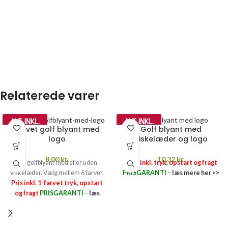
Relaterede varer
ALT INKL.
ALT INKL.
Farvet golf blyant med
Golf blyant med
logo
viskelæder og logo
8,00
kr.
10,32
kr.
Fin golfblyant med eller uden
Pris inkl. tryk, opstart og fragt
viskelæder. Vælg mellem 6 farver.
PRISGARANTI
–
læs mere her >>
Pris inkl. 1-farvet tryk, opstart
og fragt
PRISGARANTI
–
læs
mere her >>