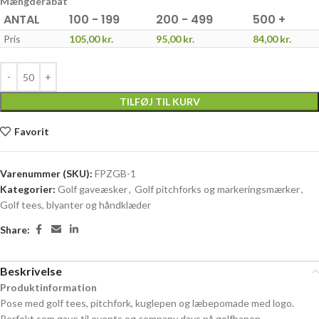
Mængderabat
ANTAL
100 - 199
200 - 499
500 +
Pris
105,00
kr.
95,00
kr.
84,00
kr.
TILFØJ TIL KURV
Favorit
Varenummer (SKU):
FPZGB-1
Kategorier:
Golf gaveæsker
,
Golf pitchforks og markeringsmærker
,
Golf tees, blyanter og håndklæder
Share:
Beskrivelse
Produktinformation
Pose med golf tees, pitchfork, kuglepen og læbepomade med logo.
Perfekt som gave til events og company days på golfbanen.