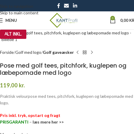
Skip to navigation
Skip to main content
0
MENU
0,00
KR
Click to enlarge
ALT INKL.
Forside
Golf med logo
Golf gaveæsker
Pose med golf tees, pitchfork, kuglepen og
læbepomade med logo
119,00
kr.
Praktisk velourpose med tees, pitchfork, kuglepen og læbepomade med
logo.
Pris inkl. tryk, opstart og fragt
PRISGARANTI
–
læs mere her >>