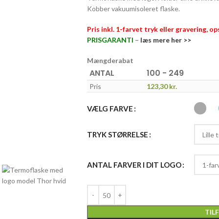
Kobber vakuumisoleret flaske.
Pris inkl. 1-farvet tryk eller gravering, o
PRISGARANTI
–
læs mere her >>
Mængderabat
ANTAL
100 - 249
Pris
123,30
kr.
VÆLG FARVE
TRYK STØRRELSE
ANTAL FARVER I DIT LOGO
TIL