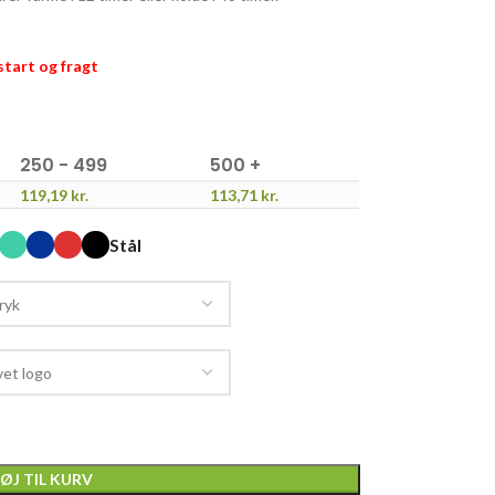
pstart og fragt
250 - 499
500 +
119,19
kr.
113,71
kr.
Stål
FØJ TIL KURV