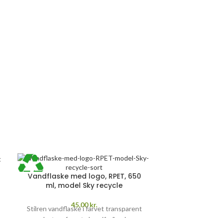
ALT INKL.
Vandflaske med logo, RPET, 650
ml, model Sky recycle
45,00
kr.
Stilren vandflaske i farvet transparent