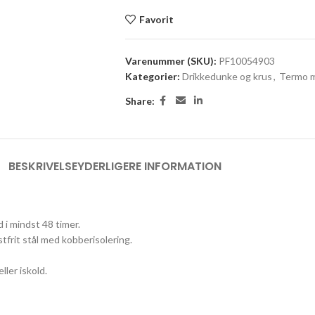
Favorit
Varenummer (SKU):
PF10054903
Kategorier:
Drikkedunke og krus
,
Termo m
Share:
BESKRIVELSE
YDERLIGERE INFORMATION
 i mindst 48 timer.
frit stål med kobberisolering.
ler iskold.