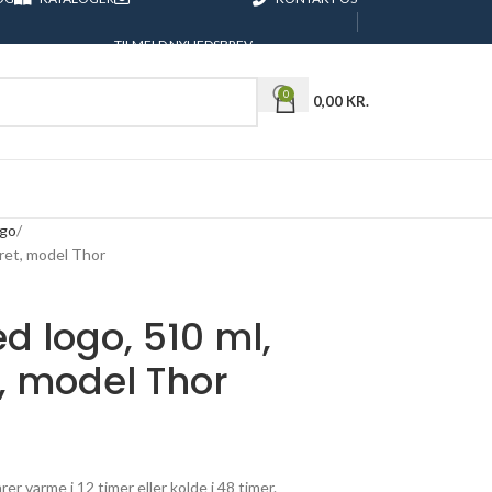
TILMELD NYHEDSBREV
0
0,00
KR.
ogo
ret, model Thor
 logo, 510 ml,
, model Thor
r varme i 12 timer eller kolde i 48 timer.