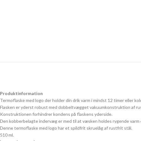
Produktinformation
Termoflaske med logo der holder din drik varm i mindst 12 timer eller kold
Flasken er yderst robust med dobbeltvægget vakuumkonstruktion af rust
Konstruktionen forhindrer kondens på flaskens yderside.
Den kobberbelagte indervæg er med til at væsken holdes rygende varm el
Denne termoflaske med logo har et spildfrit skruelåg af rustfrit stål.
510 ml.