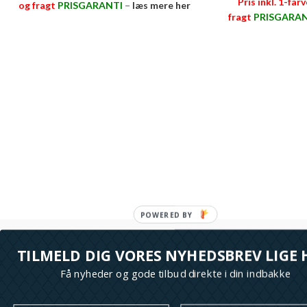
Pris inkl. 1-far
og fragt
PRISGARANTI
–
læs mere her
fragt
PRISGARAN
>>
TILMELD DIG VORES NYHEDSBREV LIGE 
Få nyheder og gode tilbud direkte i din indbakke
M