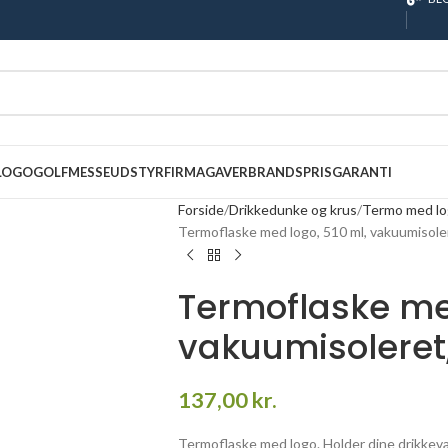
 LOGO
GOLF
MESSEUDSTYR
FIRMAGAVER
BRANDS
PRISGARANTI
Forside
Drikkedunke og krus
Termo med l
Termoflaske med logo, 510 ml, vakuumisole
Termoflaske med
vakuumisoleret
137,00
kr.
Termoflaske med logo. Holder dine drikkevare