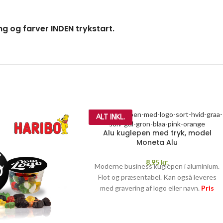
ng og farver INDEN trykstart.
ALT INKL.
Alu kuglepen med tryk, model
Moneta Alu
8,95
kr.
Moderne business kuglepen i aluminium.
Flot og præsentabel. Kan også leveres
med gravering af logo eller navn.
Pris
inkl. 1-farvet tryk, opstart og fragt
PRISGARANTI
–
læs mere her >>