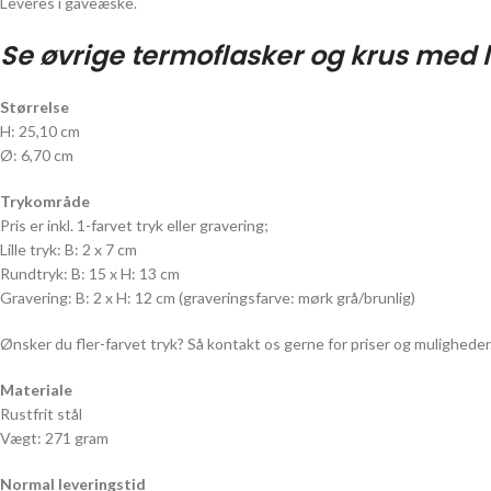
Leveres i gaveæske.
Se øvrige termoflasker og krus med 
Størrelse
H: 25,10 cm
Ø: 6,70 cm
Trykområde
Pris er inkl. 1-farvet tryk eller gravering;
Lille tryk: B: 2 x 7 cm
Rundtryk: B: 15 x H: 13 cm
Gravering: B: 2 x H: 12 cm (graveringsfarve: mørk grå/brunlig)
Ønsker du fler-farvet tryk? Så kontakt os gerne for priser og muligheder
Materiale
Rustfrit stål
Vægt: 271 gram
Normal leveringstid