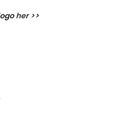
logo
her >>
.