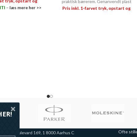
vet tryk, opstart og
praktisk bærerem. Genanvendt plast
TI
–
læs mere her >>
Pris inkl. 1-farvet tryk, opstart og
fragt
PRISGARANTI
–
læs mere her >>
HER!
Ofte stil
arselis Boulevard 169, 1 8000 Aarhus C