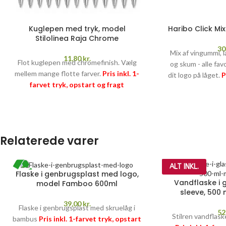
Kuglepen med tryk, model
Haribo Click Mi
Stilolinea Raja Chrome
30
Mix af vingummi, l
11,80
kr.
Flot kuglepen med chromefinish. Vælg
og skum - alle fav
mellem mange flotte farver.
Pris inkl. 1-
dit logo på låget.
P
farvet tryk, opstart og fragt
og fragt samt su
PRISGARANTI
–
læs mere her >>
pr. kg)
PRISGAR
Relaterede varer
ALT INKL.
Flaske i genbrugsplast med logo,
Vandflaske i 
model Famboo 600ml
sleeve, 500 
39,00
kr.
Flaske i genbrugsplast med skruelåg i
52
Stilren vandflask
bambus
Pris inkl. 1-farvet tryk, opstart