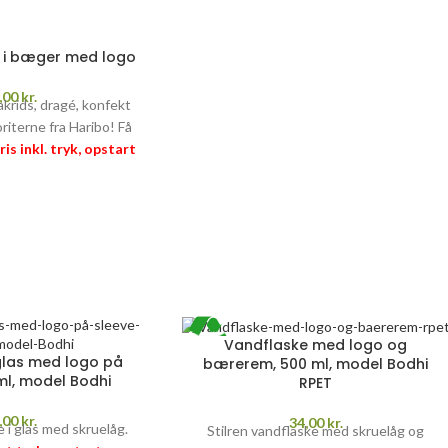
x i bæger med logo
,00
kr.
akrids, dragé, konfekt
oriterne fra Haribo! Få
ris inkl. tryk, opstart
kkerafgift (25,97 kr.
ANTI
–
læs mere her
>>
Vandflaske med logo og
glas med logo på
bærerem, 500 ml, model Bodhi
ml, model Bodhi
RPET
,00
kr.
34,00
kr.
e i glas med skruelåg.
Stilren vandflaske med skruelåg og