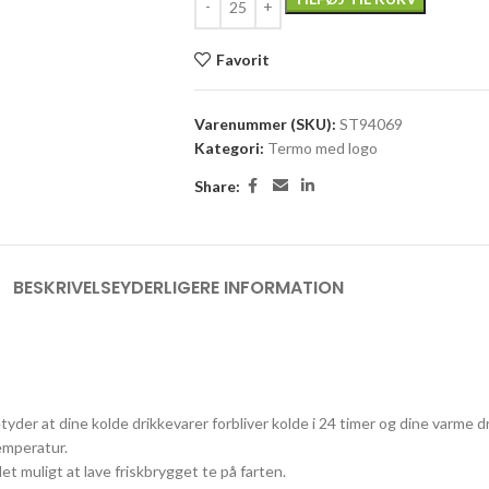
Favorit
Varenummer (SKU):
ST94069
Kategori:
Termo med logo
Share:
BESKRIVELSE
YDERLIGERE INFORMATION
er at dine kolde drikkevarer forbliver kolde i 24 timer og dine varme dr
emperatur.
t muligt at lave friskbrygget te på farten.