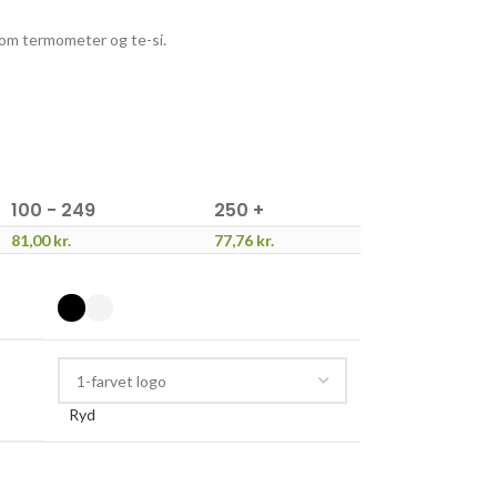
som termometer og te-si.
100 - 249
250 +
81,00
kr.
77,76
kr.
Ryd