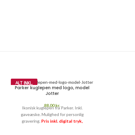
ALT INKL.
Parker kuglepen med logo, model
Jotter
88,00
kr.
Ikonisk kuglepen fra Parker. Inkl.
gaveæske. Mulighed for personlig
gravering.
Pris inkl. digital tryk,
opstart og fragt
PRISGARANTI
–
læs
mere her >>