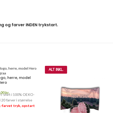
ng og farver INDEN trykstart.
ALT INKL.
ogo, herre, model
Hero
,00
kr.
x t-shirt i 100% OEKO-
 20 farver i størrelse
 1-farvet tryk, opstart
RANTI
–
læs mere her