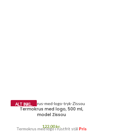
ALT INKL.
ALT INKL.
Termokrus med logo, 500 ml,
model Zissou
122,00
kr.
Termokrus med logo i rustfrit stål
Pris