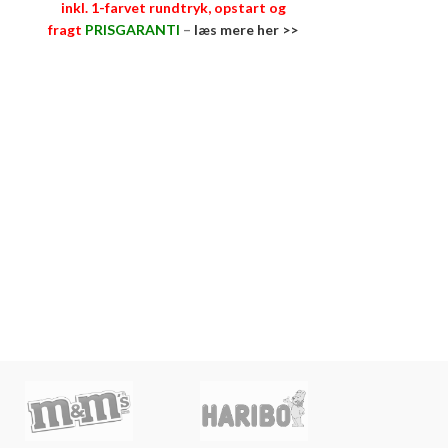
inkl. 1-farvet rundtryk, opstart og
fragt
PRISGARANTI
–
læs mere her >>
Opvaske
termokrus
Termokrus med 
opvaskemask
tryk, opstart 
læ