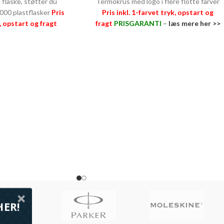
 flaske, støtter du
Termokrus med logo i flere flotte farver
1000 plastflasker
Pris
Pris inkl. 1-farvet tryk, opstart og
g, opstart og fragt
fragt
PRISGARANTI
–
læs mere her >>
–
læs mere her >>
HER!