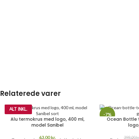
Relaterede varer
ALT INKL.
-7%
Alu termokrus med logo, 400 ml,
Ocean Bottle
model Sanibel
logo
63,00
kr.
398,00
k