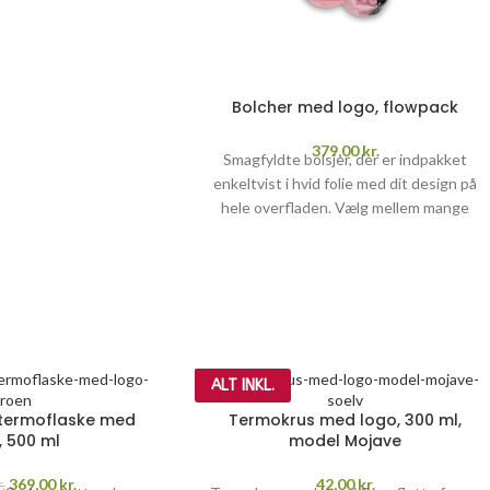
>>
Bolcher med logo, flowpack
379,00
kr.
Smagfyldte bolsjer, der er indpakket
enkeltvist i hvid folie med dit design på
hele overfladen. Vælg mellem mange
forskellige smage.
OBS! PRISER ER PR.
KG, INKL. SUKKERAFTGIFT (25,97 kr.
pr. kg).
Pris pr. kg inkl. 1-farvet tryk,
sukkerafgift, opstart og fragt
PRISGARANTI
–
læs mere her >>
ALT INKL.
 termoflaske med
Termokrus med logo, 300 ml,
, 500 ml
model Mojave
369,00
kr.
42,00
kr.
r.