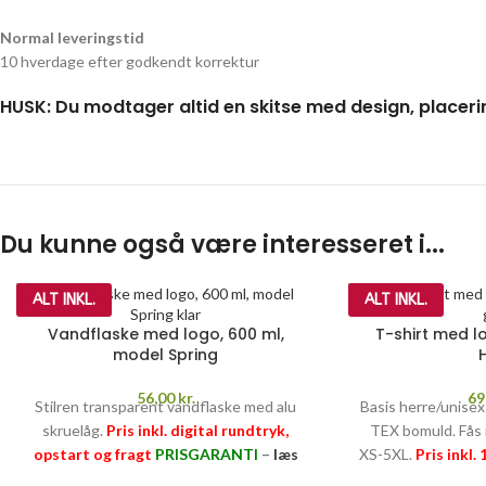
Normal leveringstid
10 hverdage efter godkendt korrektur
HUSK: Du modtager altid en skitse med design, placeri
Du kunne også være interesseret i...
ALT INKL.
ALT INKL.
Vandflaske med logo, 600 ml,
T-shirt med l
model Spring
56,00
kr.
69
Stilren transparent vandflaske med alu
Basis herre/unise
skruelåg.
Pris inkl. digital rundtryk,
TEX bomuld. Fås i
opstart og fragt
PRISGARANTI
–
læs
XS-5XL.
Pris inkl.
mere her >>
og fragt
PRISGA