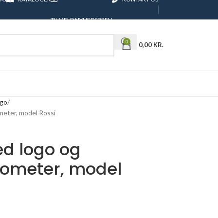
TILMELD NYHEDSBREV
0
0,00
KR.
ogo
eter, model Rossi
d logo og
ometer, model