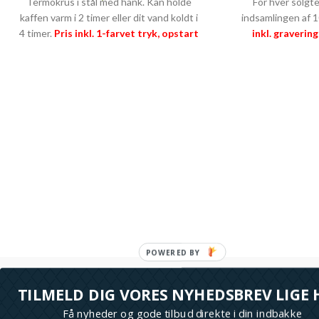
Termokrus i stål med hank. Kan holde
For hver solgte
kaffen varm i 2 timer eller dit vand koldt i
indsamlingen af 
4 timer.
Pris inkl. 1-farvet tryk, opstart
inkl. graverin
og fragt
PRISGARANTI
–
læs mere her
PRISGARANTI
>>
TILMELD DIG VORES NYHEDSBREV LIGE 
Få nyheder og gode tilbud direkte i din indbakke