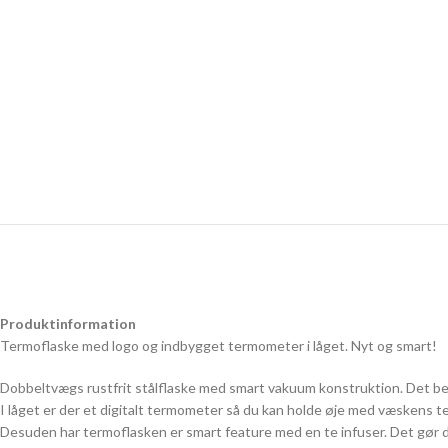
Produktinformation
Termoflaske med logo og indbygget termometer i låget. Nyt og smart!
Dobbeltvægs rustfrit stålflaske med smart vakuum konstruktion. Det betyd
I låget er der et digitalt termometer så du kan holde øje med væskens t
Desuden har termoflasken er smart feature med en te infuser. Det gør de