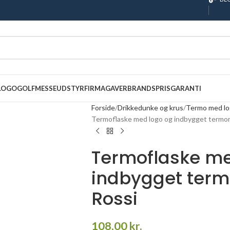
 LOGO
GOLF
MESSEUDSTYR
FIRMAGAVER
BRANDS
PRISGARANTI
Forside
Drikkedunke og krus
Termo med l
Termoflaske med logo og indbygget termom
Termoflaske me
indbygget term
Rossi
108,00
kr.