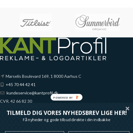
Marselis Boulevard 169, 1 8000 Aarhus C
+45 70 44 42 41
kundeservice@kantprofil.dk
CVR. 42 66 82 30
Fynske Bank
TILMELD DIG VORES NYHEDSBREV LIGE HER!
Reg. 6851 Konto 1065689
Få nyheder og gode tilbud direkte i din indbakke
*alle priser på denne shop er ekskl. moms