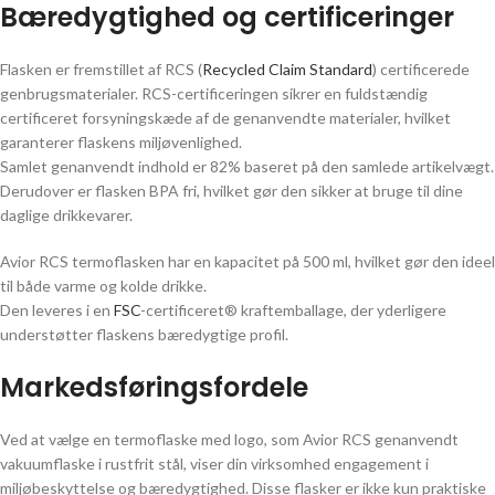
Bæredygtighed og certificeringer
Flasken er fremstillet af RCS (
Recycled Claim Standard
) certificerede
genbrugsmaterialer. RCS-certificeringen sikrer en fuldstændig
certificeret forsyningskæde af de genanvendte materialer, hvilket
garanterer flaskens miljøvenlighed.
Samlet genanvendt indhold er 82% baseret på den samlede artikelvægt.
Derudover er flasken BPA fri, hvilket gør den sikker at bruge til dine
daglige drikkevarer.
Avior RCS termoflasken har en kapacitet på 500 ml, hvilket gør den ideel
til både varme og kolde drikke.
Den leveres i en
FSC
-certificeret® kraftemballage, der yderligere
understøtter flaskens bæredygtige profil.
Markedsføringsfordele
Ved at vælge en termoflaske med logo, som Avior RCS genanvendt
vakuumflaske i rustfrit stål, viser din virksomhed engagement i
miljøbeskyttelse og bæredygtighed. Disse flasker er ikke kun praktiske