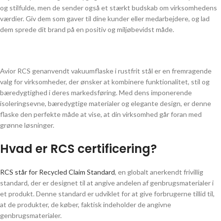
og stilfulde, men de sender også et stærkt budskab om virksomhedens
værdier. Giv dem som gaver til dine kunder eller medarbejdere, og lad
dem sprede dit brand på en positiv og miljøbevidst måde.
Avior RCS genanvendt vakuumflaske i rustfrit stål er en fremragende
valg for virksomheder, der ønsker at kombinere funktionalitet, stil og
bæredygtighed i deres markedsføring. Med dens imponerende
isoleringsevne, bæredygtige materialer og elegante design, er denne
flaske den perfekte måde at vise, at din virksomhed går foran med
grønne løsninger.
Hvad er RCS certificering?
RCS står for Recycled Claim Standard
, en globalt anerkendt frivillig
standard, der er designet til at angive andelen af genbrugsmaterialer i
et produkt. Denne standard er udviklet for at give forbrugerne tillid til,
at de produkter, de køber, faktisk indeholder de angivne
genbrugsmaterialer.