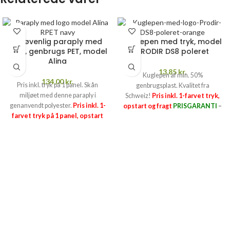
Miljøvenlig paraply med
Kuglepen med tryk, model
logo, genbrugs PET, model
PRODIR DS8 poleret
Alina
13,85
kr.
Kuglepen af min. 50%
134,00
kr.
Pris inkl. tryk på 1 panel. Skån
genbrugsplast. Kvalitet fra
miljøet med denne paraply i
Schweiz!
Pris inkl. 1-farvet tryk,
genanvendt polyester.
Pris inkl. 1-
opstart og fragt
PRISGARANTI
–
farvet tryk på 1 panel, opstart
læs mere her >>
og fragt
PRISGARANTI
–
læs
mere her >>