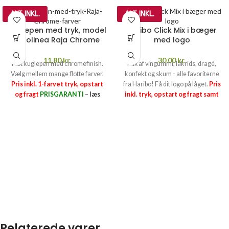
ALT INKL.
ALT INKL.
Kuglepen med tryk, model
Haribo Click Mix i bæger
Stilolinea Raja Chrome
med logo
11,80
kr.
30,00
kr.
Flot kuglepen med chromefinish.
Mix af vingummi, lakrids, dragé,
Vælg mellem mange flotte farver.
konfekt og skum - alle favoriterne
Pris inkl. 1-farvet tryk, opstart
fra Haribo! Få dit logo på låget.
Pris
og fragt
PRISGARANTI
–
læs
inkl. tryk, opstart og fragt samt
mere her >>
sukkerafgift (25,97 kr. pr. kg)
PRISGARANTI
–
læs mere her >>
Relaterede varer