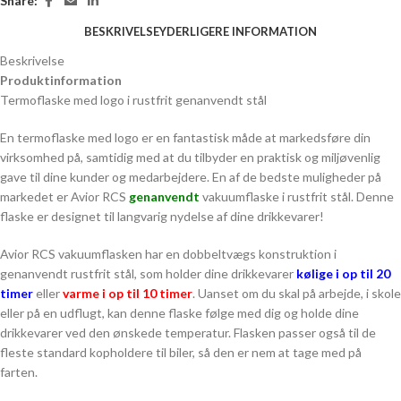
Share:
BESKRIVELSE
YDERLIGERE INFORMATION
Beskrivelse
Produktinformation
Termoflaske med logo i rustfrit genanvendt stål
En termoflaske med logo er en fantastisk måde at markedsføre din
virksomhed på, samtidig med at du tilbyder en praktisk og miljøvenlig
gave til dine kunder og medarbejdere. En af de bedste muligheder på
markedet er Avior RCS
genanvendt
vakuumflaske i rustfrit stål. Denne
flaske er designet til langvarig nydelse af dine drikkevarer!
Avior RCS vakuumflasken har en dobbeltvægs konstruktion i
genanvendt rustfrit stål, som holder dine drikkevarer
kølige i op til 20
timer
eller
varme i op til 10 timer
. Uanset om du skal på arbejde, i skole
eller på en udflugt, kan denne flaske følge med dig og holde dine
drikkevarer ved den ønskede temperatur. Flasken passer også til de
fleste standard kopholdere til biler, så den er nem at tage med på
farten.