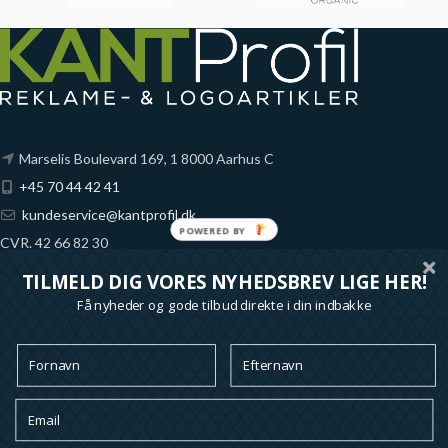
Marselis Boulevard 169, 1 8000 Aarhus C
+45 70 44 42 41
kundeservice@kantprofil.dk
CVR. 42 66 82 30
Fynske Bank
TILMELD DIG VORES NYHEDSBREV LIGE HER!
Reg. 6851 Konto 1065689
Få nyheder og gode tilbud direkte i din indbakke
*alle priser på denne shop er ekskl. moms
Ofte stillede spørgsmål
Handelsbetingelser
Om KANT Profil
Kontakt