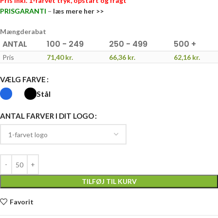
Pris inkl. 1-farvet tryk, opstart og fragt
PRISGARANTI
–
læs mere her >>
Mængderabat
ANTAL
100 - 249
250 - 499
500 +
Pris
71,40
kr.
66,36
kr.
62,16
kr.
VÆLG FARVE
Stål
ANTAL FARVER I DIT LOGO
TILFØJ TIL KURV
Favorit