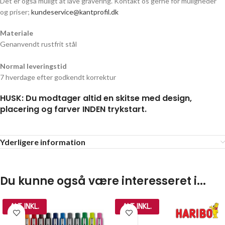
Det er også muligt at lave gravering. Kontakt os gerne for muligheder
og priser;
kundeservice@kantprofil.dk
Materiale
Genanvendt rustfrit stål
Normal leveringstid
7 hverdage efter godkendt korrektur
HUSK: Du modtager altid en skitse med design,
placering og farver INDEN trykstart.
Yderligere information
Du kunne også være interesseret i...
ALT INKL.
ALT INKL.