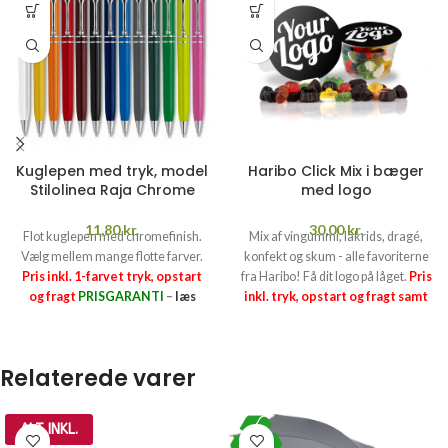
Kuglepen med tryk, model
Haribo Click Mix i bæger
Stilolinea Raja Chrome
med logo
11,80
kr.
30,00
kr.
Flot kuglepen med chromefinish.
Mix af vingummi, lakrids, dragé,
Vælg mellem mange flotte farver.
konfekt og skum - alle favoriterne
Pris inkl. 1-farvet tryk, opstart
fra Haribo! Få dit logo på låget.
Pris
og fragt
PRISGARANTI
–
læs
inkl. tryk, opstart og fragt samt
mere her >>
sukkerafgift (25,97 kr. pr. kg)
PRISGARANTI
–
læs mere her >>
Relaterede varer
ALT INKL.