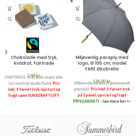
Chokolade med tryk,
Miljøvenlig paraply med
kvadrat, Fairtrade
logo, Ø 105 cm, model
FARE Økobrella
2,44
kr.
FAIRTRADE chokolade (mørk eller
136,00
kr.
Miljøvenlig paraply af genanvendt
lys) med tryk på alle flader.
Pris
polyester.
Pris inkl. 1-farvet tryk
inkl. 1-farvet tryk, opstart og
på 1 panel, opstart og fragt
fragt samt SUKKERAFTGIFT
PRISGARANTI
–
læs mere her >>
(25,97 kr. pr. kg).
PRISGARANTI
–
læs mere her >>