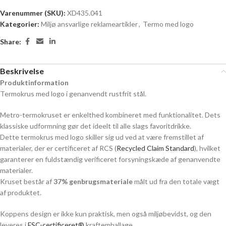
Varenummer (SKU):
XD435.041
Kategorier:
Miljø ansvarlige reklameartikler
,
Termo med logo
Share:
Beskrivelse
Produktinformation
Termokrus med logo i genanvendt rustfrit stål.
Metro-termokruset er enkelthed kombineret med funktionalitet. Dets
klassiske udformning gør det ideelt til alle slags favoritdrikke.
Dette termokrus med logo skiller sig ud ved at være fremstillet af
materialer, der er certificeret af RCS (
Recycled Claim Standard
), hvilket
garanterer en fuldstændig verificeret forsyningskæde af genanvendte
materialer.
Kruset består af
37% genbrugsmateriale
målt ud fra den totale vægt
af produktet.
Koppens design er ikke kun praktisk, men også miljøbevidst, og den
leveres i
FSC-certificeret®
kraftemballage.