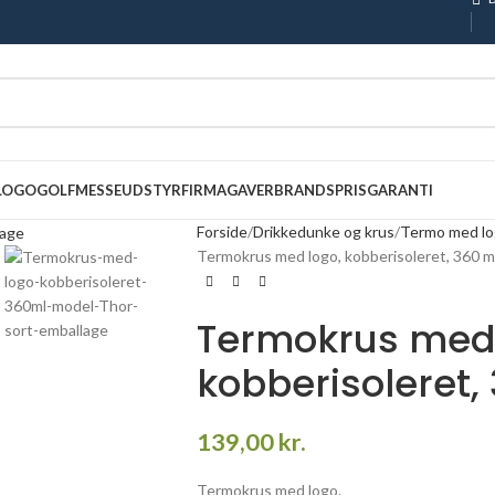
 LOGO
GOLF
MESSEUDSTYR
FIRMAGAVER
BRANDS
PRISGARANTI
Forside
Drikkedunke og krus
Termo med l
Termokrus med logo, kobberisoleret, 360 m
Termokrus med 
kobberisoleret,
139,00
kr.
Termokrus med logo.