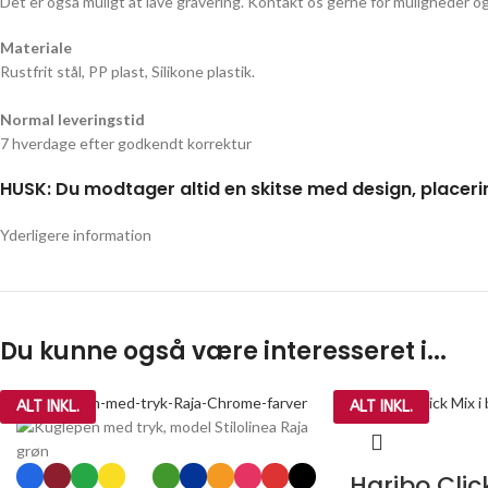
Det er også muligt at lave gravering. Kontakt os gerne for muligheder og
Materiale
Rustfrit stål, PP plast, Silikone plastik.
Normal leveringstid
7 hverdage efter godkendt korrektur
HUSK: Du modtager altid en skitse med design, placeri
Yderligere information
Du kunne også være interesseret i...
ALT INKL.
ALT INKL.
Haribo Clic