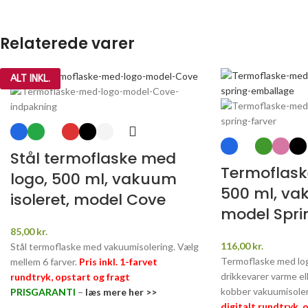
Relaterede varer
ALT INKL.
Stål termoflaske med
Termoflask
logo, 500 ml, vakuum
500 ml, va
isoleret, model Cove
model Spri
85,00
kr.
116,00
kr.
Stål termoflaske med vakuumisolering. Vælg
Termoflaske med log
mellem 6 farver.
Pris inkl. 1-farvet
drikkevarer varme ell
rundtryk, opstart og fragt
kobber vakuumisole
PRISGARANTI
–
læs mere her >>
digitalt rundtryk, 