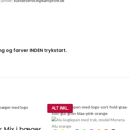
 priser;
kundeservice@kantprofil.dk
ng og farver INDEN trykstart.
ALT INKL.
k Mix i bæger