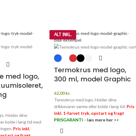
ALT INKL.
Termokrus med logo,
e med logo,
300 ml, model Graphic
kuumisoleret,
ng
62,00
kr.
Termokrus med logo. Holder dine
drikkevarer varme eller kolde i lang tid.
Pris
inkl. 1-farvet tryk, opstart og fragt
o. Holder dine
PRISGARANTI
–
læs mere her >>
er kolde i lang tid med
ringen.
Pris inkl.
opstart og fragt