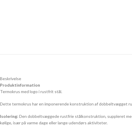
Beskrivelse
Produktinformation
Termokrus med logo i rustfrit stål.
Dette termokrus har en imponerende konstruktion af dobbeltvægget rus
Isolering:
Den dobbeltvæggede rustfrie stålkonstruktion, suppleret med k
kølige, især på varme dage eller lange udendørs aktiviteter.