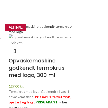
ALT INKL.
Opvaskemaskine
godkendt termokrus
med logo, 300 ml
127,00
kr.
Termokrus med logo. Godkendt til vask i
opvaskemaskine.
Pris inkl. 1-farvet tryk,
opstart og fragt
PRISGARANTI
–
læs
mere her >>