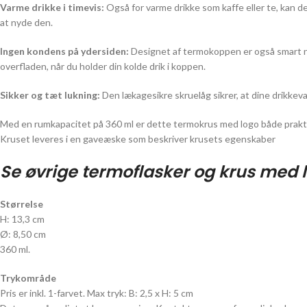
Varme drikke i timevis:
Også for varme drikke som kaffe eller te, kan
at nyde den.
Ingen kondens på ydersiden:
Designet af termokoppen er også smart nok
overfladen, når du holder din kolde drik i koppen.
Sikker og tæt lukning:
Den lækagesikre skruelåg sikrer, at dine drikkeva
Med en rumkapacitet på 360 ml er dette termokrus med logo både praktis
Kruset leveres i en gaveæske som beskriver krusets egenskaber
Se øvrige termoflasker og krus med 
Størrelse
H: 13,3 cm
Ø: 8,50 cm
360 ml.
Trykområde
Pris er inkl. 1-farvet. Max tryk: B: 2,5 x H: 5 cm