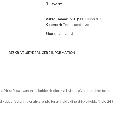
Favorit
Varenummer (SKU):
PF 10058702
Kategori:
Termo med logo
Share:
BESKRIVELSE
YDERLIGERE INFORMATION
tfrit stål og avanceret
kobberisolering
, hvilket giver en række fordele:
obberisolering, er afgørende for at holde dine drikke kolde i hele
24 t