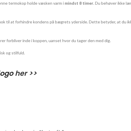
 denne termokop holde væsken varm i
mindst 8 timer
. Du behøver ikke læn
 til at forhindre kondens på bægrets yderside. Dette betyder, at du ikke
rer forbliver inde i koppen, uanset hvor du tager den med dig.
k og stilfuld.
logo
her >>