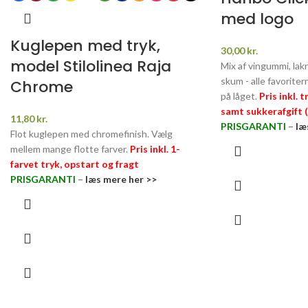
med logo
Kuglepen med tryk,
30,00
kr.
model Stilolinea Raja
Mix af vingummi, lakr
skum - alle favoriter
Chrome
på låget.
Pris inkl. 
samt sukkerafgift (2
11,80
kr.
PRISGARANTI
–
læ
Flot kuglepen med chromefinish. Vælg
mellem mange flotte farver.
Pris inkl. 1-
farvet tryk, opstart og fragt
PRISGARANTI
–
læs mere her >>