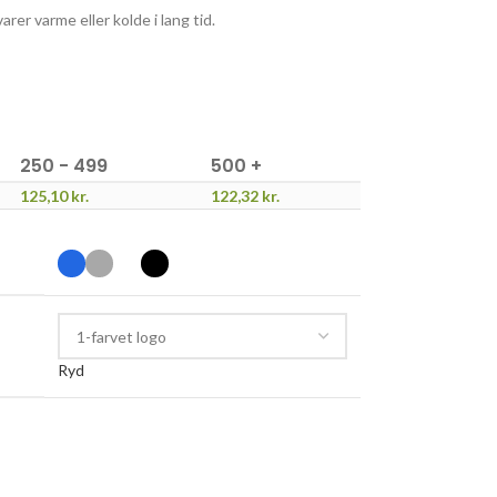
rer varme eller kolde i lang tid.
250 - 499
500 +
125,10
kr.
122,32
kr.
Ryd