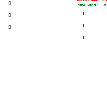
PRISGARANTI
–
læ