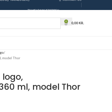
TILMELD NYHEDSBREV
0
0,00
KR.
ogo
l, model Thor
logo,
 360 ml, model Thor