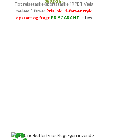
259,00
kr.
Flot rejsetaske/sportstaske i RPET Vælg
mellem 3 farver
Pris inkl. 1-farvet tryk,
opstart og fragt
PRISGARANTI
–
læs
mere her >>
ALT INKL.