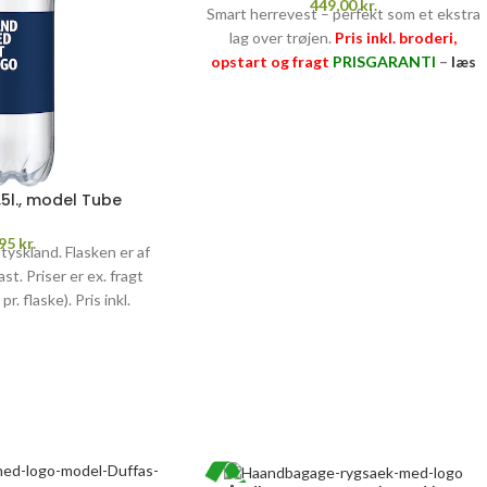
449,00
kr.
Smart herrevest – perfekt som et ekstra
lag over trøjen.
Pris inkl. broderi,
opstart og fragt
PRISGARANTI
–
læs
mere her >>
5l., model Tube
,95
kr.
tyskland. Flasken er af
t. Priser er ex. fragt
pr. flaske). Pris inkl.
start.