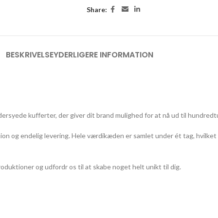
Share:
BESKRIVELSE
YDERLIGERE INFORMATION
yede kufferter, der giver dit brand mulighed for at nå ud til hundredtu
on og endelig levering. Hele værdikæden er samlet under ét tag, hvilket s
oduktioner og udfordr os til at skabe noget helt unikt til dig.