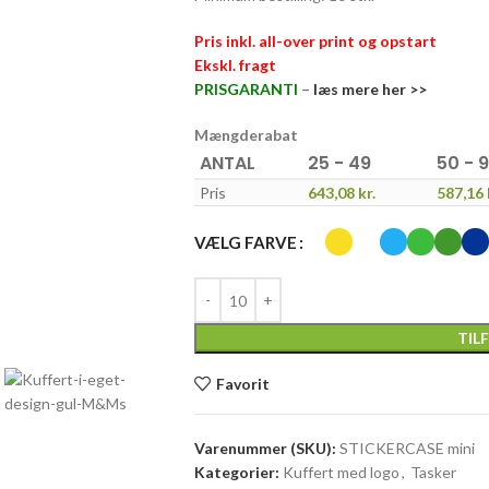
Pris inkl. all-over print og opstart
Ekskl. fragt
PRISGARANTI
–
læs mere her >>
Mængderabat
ANTAL
25 - 49
50 - 
Pris
643,08
kr.
587,16
VÆLG FARVE
TIL
Favorit
Varenummer (SKU):
STICKERCASE mini
Kategorier:
Kuffert med logo
,
Tasker