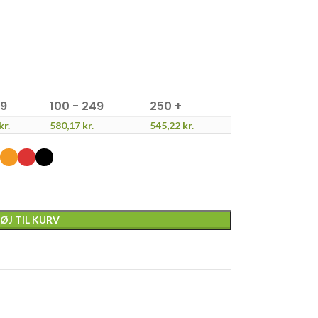
99
100 - 249
250 +
kr.
580,17
kr.
545,22
kr.
FØJ TIL KURV