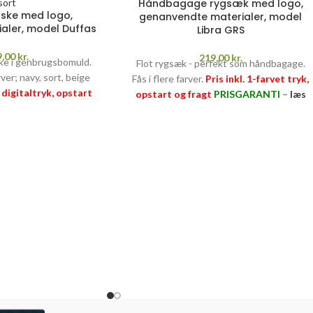
Håndbagage rygsæk med logo,
ske med logo,
genanvendte materialer, model
aler, model Duffas
Libra GRS
9,00
kr.
219,00
kr.
e i genbrugsbomuld.
Flot rygsæk - perfekt som håndbagage.
ver; navy, sort, beige
Fås i flere farver.
Pris inkl. 1-farvet tryk,
. digitaltryk, opstart
opstart og fragt
PRISGARANTI
–
læs
RANTI
–
læs mere her
mere her >>
>>