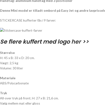
Håndtag: aluminium håndtag med 3 positioner
Denne Mini model er tilladt ombord på Easy Jet og andre lavprissel
STICKERCASE kufferter fås i 9 farver:
Se flere kuffert med logo
her >>
Størrelse
H: 45 x B: 33 x D: 20 cm.
Vægt: 2,5 kg
Volume: 30 liter
Materiale
ABS/Polycarbonate
Tryk
All-over tryk på front; H: 27 x B: 21,6 cm.
Vælg mellem mat eller gloss