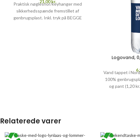
21,00
kr.
Praktisk nøglesnor/keyhanger med
sikkerhedsspænde fremstillet af
genbrugsplast. Inkl. tryk på BEGGE
remme.
Pris inkl. 1-farvet tryk, opstart
og fragt
PRISGARANTI
–
læs mere her
>>
Logovand, 0,
6
Vand tappet i Nord
100% genbrugsplas
og pant (1,20 kr. 
op
Relaterede varer