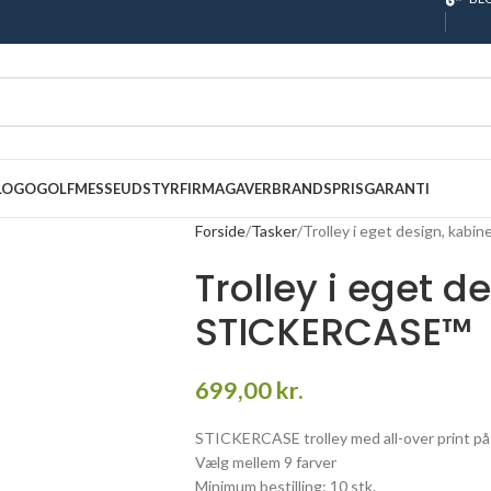
 LOGO
GOLF
MESSEUDSTYR
FIRMAGAVER
BRANDS
PRISGARANTI
Forside
Tasker
Trolley i eget design, kab
Trolley i eget d
STICKERCASE™
699,00
kr.
STICKERCASE trolley med all-over print på 
Vælg mellem 9 farver
Minimum bestilling: 10 stk.