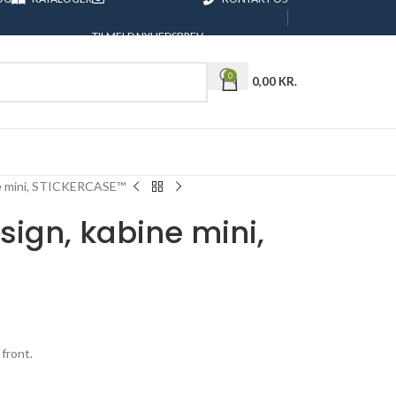
TILMELD NYHEDSBREV
0
0,00
KR.
ine mini, STICKERCASE™
esign, kabine mini,
front.