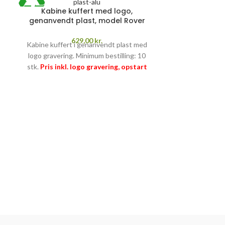
Kabine kuffert med logo,
genanvendt plast, model Rover
629,00
kr.
Kabine kuffert i genanvendt plast med
logo gravering. Minimum bestilling: 10
stk.
Pris inkl. logo gravering, opstart
og fragt
PRISGARANTI
–
læs mere her
>>
Kabine tr
Kabine trolley m
Design selv! M
Pris inkl. al
fragt
PRISGA