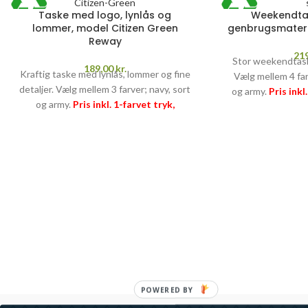
Taske med logo, lynlås og
Weekendta
lommer, model Citizen Green
genbrugsmateri
Reway
21
Stor weekendtask
189,00
kr.
Kraftig taske med lynlås, lommer og fine
Vælg mellem 4 far
detaljer. Vælg mellem 3 farver; navy, sort
og army.
Pris inkl
og army.
Pris inkl. 1-farvet tryk,
og fragt
PRISGA
opstart og fragt
PRISGARANTI
–
læs
mere her >>