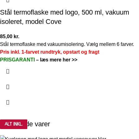
Stål termoflaske med logo, 500 ml, vakuum
isoleret, model Cove
85,00
kr.
Stål termoflaske med vakuumisolering. Vælg mellem 6 farver.
Pris inkl. 1-farvet rundtryk, opstart og fragt
PRISGARANTI
–
læs mere her >>
Relaterede varer
ALT INKL.
ALT INKL.