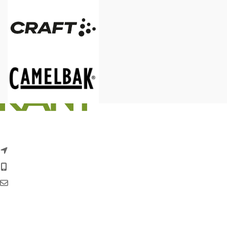
Marselis Boulevard 169, 1 8000 Aarhus C
+45 70 44 42 41
kundeservice@kantprofil.dk
CVR. 42 66 82 30
Fynske Bank