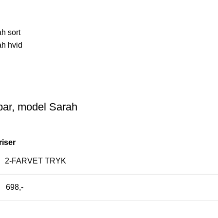
bar, model Sarah
riser
2-FARVET TRYK
698,-