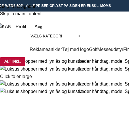
2B WEBSHOP - ALLE PRISER OPLYST PÅ SIDEN ER EKSKL. MOMS
Skip to navigation
Skip to main content
VÆLG KATEGORI
Reklameartikler
Tøj med logo
Golf
Messeudstyr
Fi
øg i kategorier
ALT INKL.
Click to enlarge