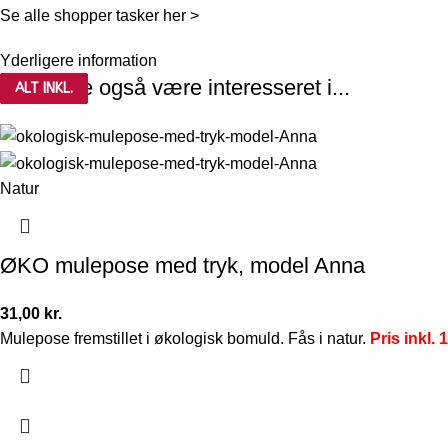
Se alle shopper tasker her >
Yderligere information
Du kunne også være interesseret i...
ALT INKL.
ALT INKL.
ALT INKL.
Natur
ØKO mulepose med tryk, model Anna
31,00
kr.
Mulepose fremstillet i økologisk bomuld. Fås i natur.
Pris inkl. 