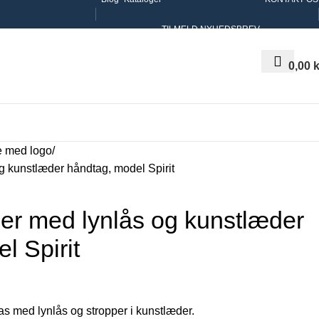
TILMELD NYHEDSBREV
0,00
k
e med logo
 kunstlæder håndtag, model Spirit
er med lynlås og kunstlæder
l Spirit
as med lynlås og stropper i kunstlæder.