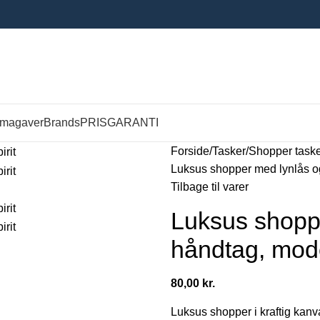
rmagaver
Brands
PRISGARANTI
Forside
Tasker
Shopper task
Luksus shopper med lynlås og
Tilbage til varer
Luksus shopp
håndtag, mode
80,00
kr.
Luksus shopper i kraftig kanv